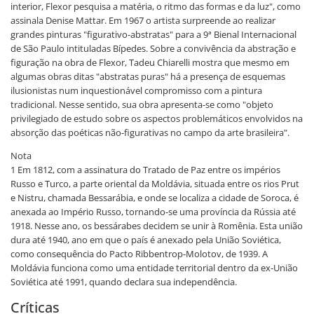
interior, Flexor pesquisa a matéria, o ritmo das formas e da luz", como
assinala Denise Mattar. Em 1967 o artista surpreende ao realizar
grandes pinturas "figurativo-abstratas" para a 9ª Bienal Internacional
de São Paulo intituladas Bípedes. Sobre a convivência da abstração e
figuração na obra de Flexor, Tadeu Chiarelli mostra que mesmo em
algumas obras ditas "abstratas puras" há a presença de esquemas
ilusionistas num inquestionável compromisso com a pintura
tradicional. Nesse sentido, sua obra apresenta-se como "objeto
privilegiado de estudo sobre os aspectos problemáticos envolvidos na
absorção das poéticas não-figurativas no campo da arte brasileira".
Nota
1 Em 1812, com a assinatura do Tratado de Paz entre os impérios
Russo e Turco, a parte oriental da Moldávia, situada entre os rios Prut
e Nistru, chamada Bessarábia, e onde se localiza a cidade de Soroca, é
anexada ao Império Russo, tornando-se uma província da Rússia até
1918. Nesse ano, os bessárabes decidem se unir à Romênia. Esta união
dura até 1940, ano em que o país é anexado pela União Soviética,
como consequência do Pacto Ribbentrop-Molotov, de 1939. A
Moldávia funciona como uma entidade territorial dentro da ex-União
Soviética até 1991, quando declara sua independência.
Críticas