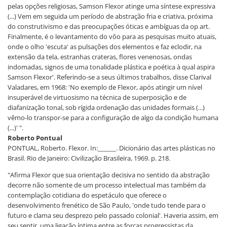
pelas opções religiosas, Samson Flexor atinge uma síntese expressiva
(...) Vem em seguida um período de abstração fria e criativa, próxima
do construtivismo e das preocupações óticas e ambíguas da op art.
Finalmente, é o levantamento do vôo para as pesquisas muito atuais,
onde o olho 'escuta' as pulsações dos elementos e faz eclodir, na
extensão da tela, estranhas crateras, flores venenosas, ondas
indomadas, signos de uma tonalidade plástica e poética à qual aspira
Samson Flexor'. Referindo-se a seus últimos trabalhos, disse Clarival
Valadares, em 1968: 'No exemplo de Flexor, após atingir um nível
insuperável de virtuosismo na técnica de superposição e de
diafanização tonal, sob rígida ordenação das unidades formais (...)
vêmo-lo transpor-se para a configuração de algo da condição humana
(...)' ".
Roberto Pontual
PONTUAL, Roberto. Flexor. In:______. Dicionário das artes plásticas no
Brasil. Rio de Janeiro: Civilização Brasileira, 1969. p. 218.
"Afirma Flexor que sua orientação decisiva no sentido da abstração
decorre não somente de um processo intelectual mas também da
contemplação cotidiana do espetáculo que oferece o
desenvolvimento frenético de São Paulo, 'onde tudo tende para o
futuro e clama seu desprezo pelo passado colonial'. Haveria assim, em
seu sentir, uma ligação íntima entre as forças progressistas da