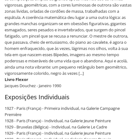
vigorosas, geométricas, com a cores luminosas de outrora são vastas
zonas lívidas, orladas de cordões de massa, trabalhadas com a
espátula. A coerência matemática deu lugar a uma outra lógica: as
grandes manchas organizam-se em obessões figurativas, gigantes
esmagados, seres pesados e invertebrados, que surgem do pincel
fatigado, um pincel que se recusa a renunciar. O mestre de outrora,
que passava, cheio de entusiasmo, do piano ao cavalete, é agora o
homem enfraquecido, que às vezes, lágrimas nos olhos, volta à sua
tela em que nascem esses Bípedes, imagens ao mesmo tempo
poderosas e miseráveis de uma vida que o abandona. Aqui e acolá,
ainda uma nota vibrante: um pequeno retângulo bem geométrico,
vigorosamente colorido, negro às vezes [...]
Livro Flexor
Jacques Douchez - Janeiro 1990
Exposições Individuais
1927 - Paris (França) - Primeira individual, na Galerie Campagne
Première
1928 - Paris (França) - Individual, na Galerie Jeune Peinture
1929 - Bruxelas (Bélgica) - Individual, na Galerie Le Cadre
1929 - Paris (França) - Individual, na Galerie Jeune Peinture