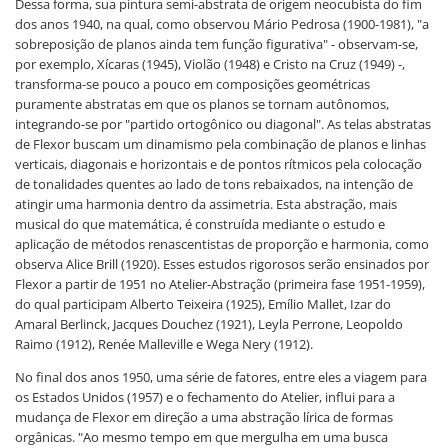
Dessa forma, sua pintura semi-abstrata de origem neocubista do fim
dos anos 1940, na qual, como observou Mário Pedrosa (1900-1981), "a
sobreposição de planos ainda tem função figurativa" - observam-se,
por exemplo, Xícaras (1945), Violão (1948) e Cristo na Cruz (1949) -,
transforma-se pouco a pouco em composições geométricas
puramente abstratas em que os planos se tornam autônomos,
integrando-se por "partido ortogônico ou diagonal". As telas abstratas
de Flexor buscam um dinamismo pela combinação de planos e linhas
verticais, diagonais e horizontais e de pontos rítmicos pela colocação
de tonalidades quentes ao lado de tons rebaixados, na intenção de
atingir uma harmonia dentro da assimetria. Esta abstração, mais
musical do que matemática, é construída mediante o estudo e
aplicação de métodos renascentistas de proporção e harmonia, como
observa Alice Brill (1920). Esses estudos rigorosos serão ensinados por
Flexor a partir de 1951 no Atelier-Abstração (primeira fase 1951-1959),
do qual participam Alberto Teixeira (1925), Emílio Mallet, Izar do
Amaral Berlinck, Jacques Douchez (1921), Leyla Perrone, Leopoldo
Raimo (1912), Renée Malleville e Wega Nery (1912).
No final dos anos 1950, uma série de fatores, entre eles a viagem para
os Estados Unidos (1957) e o fechamento do Atelier, influi para a
mudança de Flexor em direção a uma abstração lírica de formas
orgânicas. "Ao mesmo tempo em que mergulha em uma busca