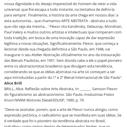
nossa dignidade e do desejo imperecível do homem de reter a vida
universal, que lhe escapa a todo instante, na tentativa de defini-la
para sempre'. Finalmente, a história da arte chega em nossos dias 'a
esta autonomia... que chamamos ARTE ABSTRATA - abstrata a tudo
que não seja ela mesma... ' Flexor cita Kandinsky, Delaunay, Mondrian,
Paul Valery e muitos outros artistas e intelectuais que romperam com
toda tradição, em busca de uma inovação capaz de dar expressão
legítima a novas situações. Significativamente, Flexor, que começa a
lecionar desde sua chegada definitiva a São Paulo, em 1948, vai
inaugurar o seu Atelier Abstração oficialmente no ano da instauração
das Bienais Paulistas, em 1951. Sem dúvida cabe a ele o papel pioneiro
entre os abstracionistas brasileiros que divulgam esta tendência,
considerando-se que as idéias abstratas na arte só começam a ser
aqui introduzidas a partir da 1ª e 2ª Bienal Internacional de São Paulo".
Alice Brill
BRILL, Alice. Reflexão sobre Arte Abstrata. In: ______. Samson Flexor:
do figurativismo ao abstracionismo. São Paulo, Insdustrias Freios
Knorr/MWM Motores Diesel/EDUSP, 1990, p. 79.
"Deve-se assinalar, porem, que a arte de Flexor nunca atingiu, como
expressão pictórica, o radicalismo que se manifesta em suas idéias. Se
é verdade que foi o pioneiro da tendência abstrata no Brasil,
trabalhou como pintor dentro de determinados limites, que os