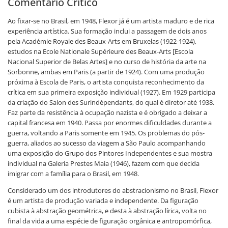
Comentário Crítico
Ao fixar-se no Brasil, em 1948, Flexor já é um artista maduro e de rica
experiência artística. Sua formação inclui a passagem de dois anos
pela Académie Royale des Beaux-Arts em Bruxelas (1922-1924),
estudos na Ecole Nationale Supérieure des Beaux-Arts [Escola
Nacional Superior de Belas Artes] e no curso de história da arte na
Sorbonne, ambas em Paris (a partir de 1924). Com uma produção
próxima à Escola de Paris, o artista conquista reconhecimento da
crítica em sua primeira exposição individual (1927). Em 1929 participa
da criação do Salon des Surindépendants, do qual é diretor até 1938.
Faz parte da resistência à ocupação nazista e é obrigado a deixar a
capital francesa em 1940. Passa por enormes dificuldades durante a
guerra, voltando a Paris somente em 1945. Os problemas do pós-
guerra, aliados ao sucesso da viagem a São Paulo acompanhando
uma exposição do Grupo dos Pintores Independentes e sua mostra
individual na Galeria Prestes Maia (1946), fazem com que decida
imigrar com a família para o Brasil, em 1948.
Considerado um dos introdutores do abstracionismo no Brasil, Flexor
é um artista de produção variada e independente. Da figuração
cubista à abstração geométrica, e desta à abstração lírica, volta no
final da vida a uma espécie de figuração orgânica e antropomórfica,