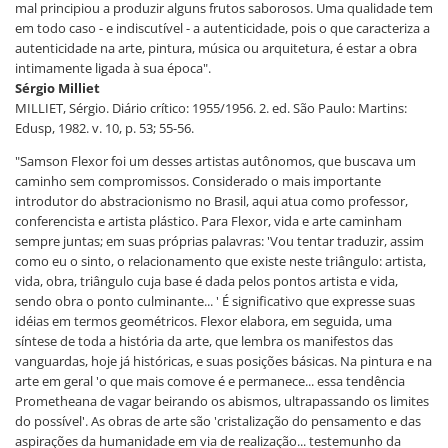
mal principiou a produzir alguns frutos saborosos. Uma qualidade tem
em todo caso - e indiscutível - a autenticidade, pois o que caracteriza a
autenticidade na arte, pintura, música ou arquitetura, é estar a obra
intimamente ligada à sua época".
Sérgio Milliet
MILLIET, Sérgio. Diário crítico: 1955/1956. 2. ed. São Paulo: Martins:
Edusp, 1982. v. 10, p. 53; 55-56.
"Samson Flexor foi um desses artistas autônomos, que buscava um
caminho sem compromissos. Considerado o mais importante
introdutor do abstracionismo no Brasil, aqui atua como professor,
conferencista e artista plástico. Para Flexor, vida e arte caminham
sempre juntas; em suas próprias palavras: 'Vou tentar traduzir, assim
como eu o sinto, o relacionamento que existe neste triângulo: artista,
vida, obra, triângulo cuja base é dada pelos pontos artista e vida,
sendo obra o ponto culminante... ' É significativo que expresse suas
idéias em termos geométricos. Flexor elabora, em seguida, uma
síntese de toda a história da arte, que lembra os manifestos das
vanguardas, hoje já históricas, e suas posições básicas. Na pintura e na
arte em geral 'o que mais comove é e permanece... essa tendência
Prometheana de vagar beirando os abismos, ultrapassando os limites
do possível'. As obras de arte são 'cristalização do pensamento e das
aspirações da humanidade em via de realização... testemunho da