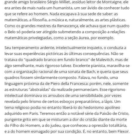
grande amigo brasileiro Sérgio Milliet, assíduo leitor de Montaigne, ele
era antes de mais nada um humanista, um ser ávido de conhecer tudo
que se refere ao homem. Nada escapava à sua sede de saber: as
matemáticas, a filosofia, a música e, naturalmente, as artes plásticas.
Como os grandes mestres da Renascença, ele achava que num quadro
o Belo só poderia ser atingido submetendo a composição a relações
matemáticas privelegiadas, como a seção áurea, por exemplo.
Seu temperamento ardente, intelectualmente inquieto, o conduzia a
levar suas experiências pictóricas às últimas consequências. Não se
tratava do "quadrado branco em fundo branco" de Malevitch, mas de
algo semelhante, mais rigoroso talvez. Excelente pianista, maravilha-se
com a organização racional de uma sonata de Bach, e queria que seus
quadros fossem similarmente composto. Falava, no fundo, uma
linguagem próxima da de Piero della Francesca: porém, nele, somente
as estruturas "abstraídas" da realizade permaneciam. Esse rigorismo
intelectual dominava os arroubos de uma sensibilidade, por vezes
revelada pelo lirismo de certos esboços preparatórios, a lápis. Um
tema religioso podia no entanto liberá-lo do hedonismo apolíneo
adquirido em Paris. Teremos então a notável série da Paixão de Cristo,
pungente grito em que se misturam a dor do cristão diante da morte
do Filho do Homem, a do judeu, que conheceu a opressão totalitária,
e a do homem esmagado por sua condição. É, no entanto, bem Flexor.