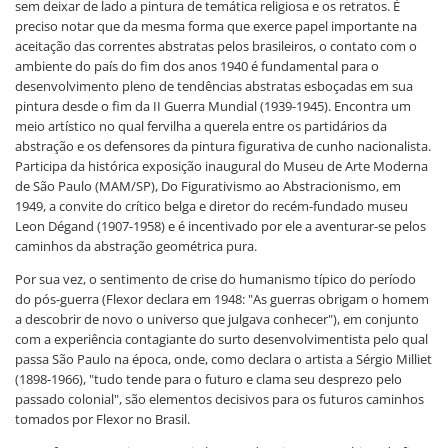
sem deixar de lado a pintura de temática religiosa e os retratos. É
preciso notar que da mesma forma que exerce papel importante na
aceitação das correntes abstratas pelos brasileiros, o contato com o
ambiente do país do fim dos anos 1940 é fundamental para o
desenvolvimento pleno de tendências abstratas esboçadas em sua
pintura desde o fim da II Guerra Mundial (1939-1945). Encontra um
meio artístico no qual fervilha a querela entre os partidários da
abstração e os defensores da pintura figurativa de cunho nacionalista.
Participa da histórica exposição inaugural do Museu de Arte Moderna
de São Paulo (MAM/SP), Do Figurativismo ao Abstracionismo, em
1949, a convite do crítico belga e diretor do recém-fundado museu
Leon Dégand (1907-1958) e é incentivado por ele a aventurar-se pelos
caminhos da abstração geométrica pura.
Por sua vez, o sentimento de crise do humanismo típico do período
do pós-guerra (Flexor declara em 1948: "As guerras obrigam o homem
a descobrir de novo o universo que julgava conhecer"), em conjunto
com a experiência contagiante do surto desenvolvimentista pelo qual
passa São Paulo na época, onde, como declara o artista a Sérgio Milliet
(1898-1966), "tudo tende para o futuro e clama seu desprezo pelo
passado colonial", são elementos decisivos para os futuros caminhos
tomados por Flexor no Brasil.