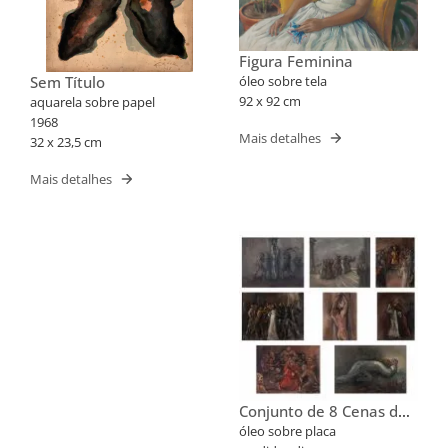
Figura Feminina
Sem Título
óleo sobre tela
92 x 92 cm
aquarela sobre papel
1968
Mais detalhes
32 x 23,5 cm
Mais detalhes
Conjunto de 8 Cenas da
Via Sacra
óleo sobre placa