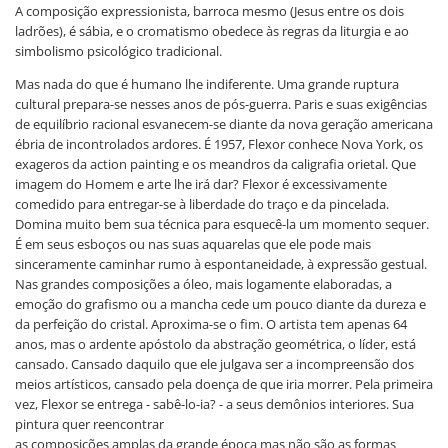
A composição expressionista, barroca mesmo (Jesus entre os dois
ladrões), é sábia, e o cromatismo obedece às regras da liturgia e ao
simbolismo psicológico tradicional.
Mas nada do que é humano lhe indiferente. Uma grande ruptura
cultural prepara-se nesses anos de pós-guerra. Paris e suas exigências
de equilíbrio racional esvanecem-se diante da nova geração americana
ébria de incontrolados ardores. É 1957, Flexor conhece Nova York, os
exageros da action painting e os meandros da caligrafia orietal. Que
imagem do Homem e arte lhe irá dar? Flexor é excessivamente
comedido para entregar-se à liberdade do traço e da pincelada.
Domina muito bem sua técnica para esquecê-la um momento sequer.
É em seus esboços ou nas suas aquarelas que ele pode mais
sinceramente caminhar rumo à espontaneidade, à expressão gestual.
Nas grandes composições a óleo, mais logamente elaboradas, a
emoção do grafismo ou a mancha cede um pouco diante da dureza e
da perfeição do cristal. Aproxima-se o fim. O artista tem apenas 64
anos, mas o ardente apóstolo da abstração geométrica, o líder, está
cansado. Cansado daquilo que ele julgava ser a incompreensão dos
meios artísticos, cansado pela doença de que iria morrer. Pela primeira
vez, Flexor se entrega - sabê-lo-ia? - a seus demônios interiores. Sua
pintura quer reencontrar
as composições amplas da grande época mas não são as formas