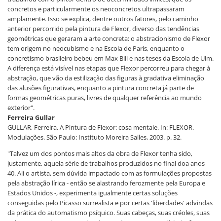
concretos e particularmente os neoconcretos ultrapassaram
amplamente. Isso se explica, dentre outros fatores, pelo caminho
anterior percorrido pela pintura de Flexor, diverso das tendências
geométricas que geraram a arte concreta: o abstracionismo de Flexor
tem origem no neocubismo e na Escola de Paris, enquanto o
concretismo brasileiro bebeu em Max Bill e nas teses da Escola de Ulm.
A diferença está visível nas etapas que Flexor percorreu para chegar à
abstração, que vão da estilização das figuras à gradativa eliminação
das alusões figurativas, enquanto a pintura concreta já parte de
formas geométricas puras, livres de qualquer referência ao mundo
exterior".
Ferreira Gullar
GULLAR, Ferreira. A Pintura de Flexor: cosa mentale. In: FLEXOR.
Modulações. São Paulo: Instituto Moreira Salles, 2003. p. 32.
"Talvez um dos pontos mais altos da obra de Flexor tenha sido,
justamente, aquela série de trabalhos produzidos no final doa anos
40. Ali o artista, sem dúvida impactado com as formulações propostas
pela abstração lírica - então se alastrando ferozmente pela Europa e
Estados Unidos -, experimenta igualmente certas soluções
conseguidas pelo Picasso surrealista e por certas 'liberdades' advindas
da prática do automatismo psíquico. Suas cabeças, suas créoles, suas