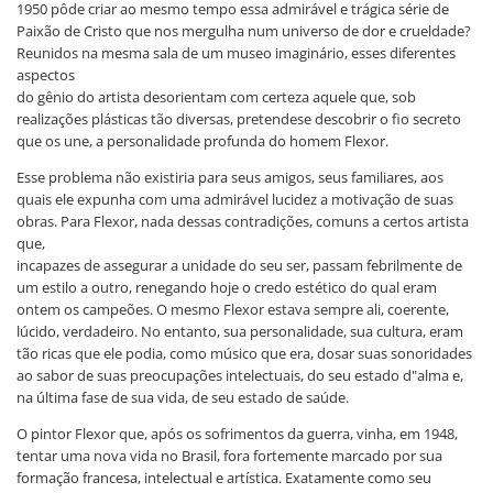
1950 pôde criar ao mesmo tempo essa admirável e trágica série de
Paixão de Cristo que nos mergulha num universo de dor e crueldade?
Reunidos na mesma sala de um museo imaginário, esses diferentes
aspectos
do gênio do artista desorientam com certeza aquele que, sob
realizações plásticas tão diversas, pretendese descobrir o fio secreto
que os une, a personalidade profunda do homem Flexor.
Esse problema não existiria para seus amigos, seus familiares, aos
quais ele expunha com uma admirável lucidez a motivação de suas
obras. Para Flexor, nada dessas contradições, comuns a certos artista
que,
incapazes de assegurar a unidade do seu ser, passam febrilmente de
um estilo a outro, renegando hoje o credo estético do qual eram
ontem os campeões. O mesmo Flexor estava sempre ali, coerente,
lúcido, verdadeiro. No entanto, sua personalidade, sua cultura, eram
tão ricas que ele podia, como músico que era, dosar suas sonoridades
ao sabor de suas preocupações intelectuais, do seu estado d"alma e,
na última fase de sua vida, de seu estado de saúde.
O pintor Flexor que, após os sofrimentos da guerra, vinha, em 1948,
tentar uma nova vida no Brasil, fora fortemente marcado por sua
formação francesa, intelectual e artística. Exatamente como seu