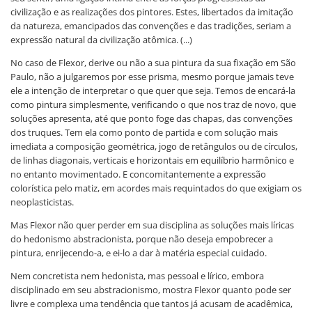
civilização e as realizações dos pintores. Estes, libertados da imitação
da natureza, emancipados das convenções e das tradições, seriam a
expressão natural da civilização atômica. (...)
No caso de Flexor, derive ou não a sua pintura da sua fixação em São
Paulo, não a julgaremos por esse prisma, mesmo porque jamais teve
ele a intenção de interpretar o que quer que seja. Temos de encará-la
como pintura simplesmente, verificando o que nos traz de novo, que
soluções apresenta, até que ponto foge das chapas, das convenções
dos truques. Tem ela como ponto de partida e com solução mais
imediata a composição geométrica, jogo de retângulos ou de círculos,
de linhas diagonais, verticais e horizontais em equilíbrio harmônico e
no entanto movimentado. E concomitantemente a expressão
colorística pelo matiz, em acordes mais requintados do que exigiam os
neoplasticistas.
Mas Flexor não quer perder em sua disciplina as soluções mais líricas
do hedonismo abstracionista, porque não deseja empobrecer a
pintura, enrijecendo-a, e ei-lo a dar à matéria especial cuidado.
Nem concretista nem hedonista, mas pessoal e lírico, embora
disciplinado em seu abstracionismo, mostra Flexor quanto pode ser
livre e complexa uma tendência que tantos já acusam de acadêmica,