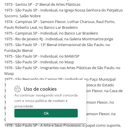
1973 - Santos SP - 2ª Bienal de Artes Plásticas
1973 - São Paulo SP - Individual, na Igreja Nossa Senhora do Perpétuo
Socorro. Salão Nobre
1974 - Campinas SP - Samson Flexor, Lothar Charoux, Raul Porto,
Paulo Roberto Leal, no Banco Lar Brasileiro
1975 - Campinas SP - Individual, no Banco Lar Brasileiro
1975 - Rio de Janeiro RJ - Individual, na Galeria Montmartre-Jorge
1975 - São Paulo SP - 13ª Bienal Internacional de São Paulo, na
Fundação Bienal
1975 - São Paulo SP - Individual, no MAM/SP
1975 - São Paulo SP - Individual, no Masp
1976 - São Paulo SP - Imigrantes nas Artes Plásticas de São Paulo, no
Masp
1977 - São Bernardo do Campo SP - Individual, no Paço Municipal
1977 - São Paulo SP - Destaque do Mês, na Pinacoteca do Estado
Uso de cookies
1978 - Recife PE - Gouaches e Aquarelas de Samson Flexor, na Casa de
Ao continuar navegando você concorda
Cultura de Pernambuco
com a nossa
política de cookies e
1978 - Salvador BA - Gouaches e Aquarelas de Samson Flexor, no
privacidade
.
MAM/BA
Ok
1978 - São Paulo SP - Gouaches e Aquarelas de Samson Flexor, na
Galeria Arte Global
1978 - São Paulo SP - A Arte e Seus Processos: o papel como suporte,