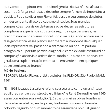
"(...) Como todo pintor em que a inteligência criativa não se afasta ou
sucumbe à força instintiva, o desenho sempre foi nele de importância
decisiva. Pode-se dizer que Flexor foi, desde o seu começo de pintor,
um descendente direto do cubismo sintético. Suas grandes
composições figurais ou de temas sacros devem as estruturas
complexas à experiência cubista da segunda vaga parisiense, na
predominância dos planos sobre tudo o mais. Quando entrou ele na
fase geométrica, esses planos se tornaram autônomos de qualquer
idéia representativa, passando a entrosar-se ou por um partido
ortogônico ou por um partido diagonal. A complexidade estrutural da
composição absorvia o artista de tal modo que a cor era, apenas, em
geral, uma suplementação em rosa ou em verde ou em qualquer
outro semitom ao branco".
Mário Pedrosa
PEDROSA, Mário. Flexor, artista e pintor. In: FLEXOR. São Paulo: MAM,
1961.
"Em 1963 Jacques Lassaigne referiu-se à sua arte como uma 'síntese
equilibrada entre a construção e o lirismo', e René Deroudille, em 1965,
assim comentou sua evolução: '(...) suas primeiras obras brasileiras,
dedicadas às abstrações tropicais, traduzem um lirismo formal e
colorido, seguido por um momento de serenidade no qual, guiado