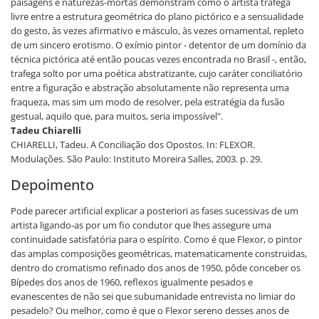
paisagens e naturezas-mortas demonstram como o artista trafega
livre entre a estrutura geométrica do plano pictórico e a sensualidade
do gesto, às vezes afirmativo e másculo, às vezes ornamental, repleto
de um sincero erotismo. O exímio pintor - detentor de um domínio da
técnica pictórica até então poucas vezes encontrada no Brasil -, então,
trafega solto por uma poética abstratizante, cujo caráter conciliatório
entre a figuração e abstração absolutamente não representa uma
fraqueza, mas sim um modo de resolver, pela estratégia da fusão
gestual, aquilo que, para muitos, seria impossível".
Tadeu Chiarelli
CHIARELLI, Tadeu. A Conciliação dos Opostos. In: FLEXOR.
Modulações. São Paulo: Instituto Moreira Salles, 2003. p. 29.
Depoimento
Pode parecer artificial explicar a posteriori as fases sucessivas de um
artista ligando-as por um fio condutor que lhes assegure uma
continuidade satisfatória para o espírito. Como é que Flexor, o pintor
das amplas composições geométricas, matematicamente construidas,
dentro do cromatismo refinado dos anos de 1950, pôde conceber os
Bípedes dos anos de 1960, reflexos igualmente pesados e
evanescentes de não sei que subumanidade entrevista no limiar do
pesadelo? Ou melhor, como é que o Flexor sereno desses anos de