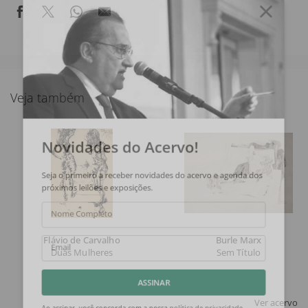
Veja também
Novidades do Acervo!
Seja o primeiro a receber novidades do acervo e agenda dos
próximos leilões e exposições.
Nome Completo
Flávio de Carvalho
Burle Marx
Duas Mulheres
Sem Título
Email
ASSINAR
Ver acervo