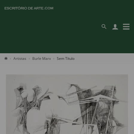
Artistas
Burle Marx
Sem Título