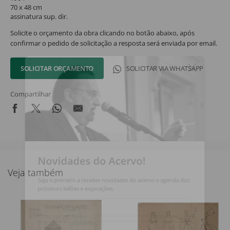
70 x 48 cm
assinatura sup. dir.
Solicite o orçamento da obra clicando no botão abaixo, após
confirmar o pedido de solicitação a resposta será enviada por email.
SOLICITAR ORÇAMENTO
SOLICITAR VIA WHATSAPP
Compartilhar
Novidades do Acervo!
Veja também
Seja o primeiro a receber novidades do acervo e agenda dos
próximos leilões e exposições.
Nome Completo