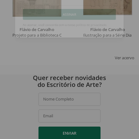
Email
ASSINAR
Flávio de Carvalho
Flávio de Carvalho
Projeto para a Biblioteca Central de Salvador
Ilustração para a Série Dialét
Ao assinar, você concorda com a nossa
política de privacidade
.
Ver acervo
Quer receber novidades
do Escritório de Arte?
Nome Completo
Email
ENVIAR