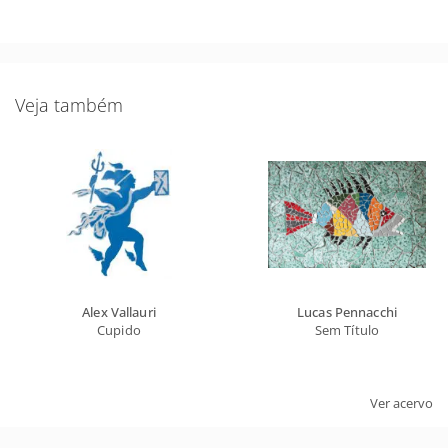
Veja também
Novidades do Acervo!
Seja o primeiro a receber novidades do acervo e agenda dos
próximos leilões e exposições.
Nome Completo
Alex Vallauri
Lucas Pennacchi
Cupido
Sem Título
Email
ASSINAR
Ver acervo
Ao assinar, você concorda com a nossa
política de privacidade
.