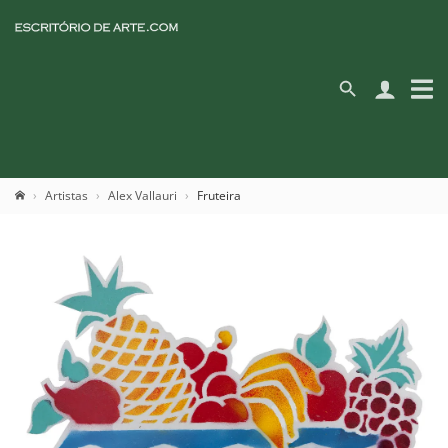
Artistas
Alex Vallauri
Fruteira