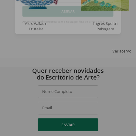
Email
ASSINAR
Alex Vallauri
Ingres Speltri
Fruteira
Paisagem
Ao assinar, você concorda com a nossa
política de privacidade
.
Ver acervo
Quer receber novidades
do Escritório de Arte?
Nome Completo
Email
ENVIAR