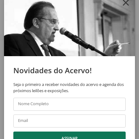
Compartilhar
Veja também
Novidades do Acervo!
Seja o primeiro a receber novidades do acervo e agenda dos
próximos leilões e exposições.
Nome Completo
Daniel Osvaldo Carranza
Edu Cardoso
Email
Excalibur
A Criação Das Estrelas
ASSINAR