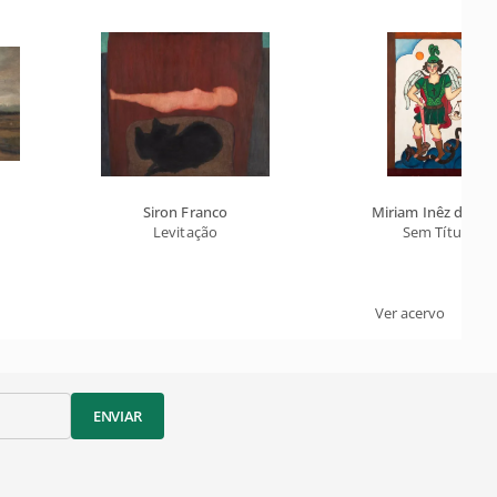
Siron Franco
Miriam Inêz da Sil
Levitação
Sem Título
Ver acervo
ENVIAR