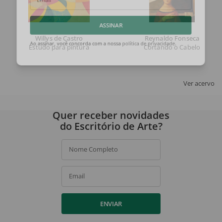
Email
ASSINAR
Willys de Castro
Reynaldo Fonseca
Estudo para pintura
Cortando o Cabelo
Ao assinar, você concorda com a nossa
política de privacidade
.
Ver acervo
Quer receber novidades
do Escritório de Arte?
Nome Completo
Email
ENVIAR