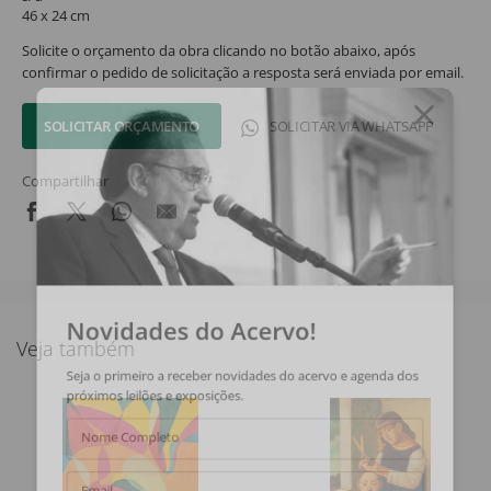
46 x 24 cm
Solicite o orçamento da obra clicando no botão abaixo, após
confirmar o pedido de solicitação a resposta será enviada por email.
SOLICITAR ORÇAMENTO
SOLICITAR VIA WHATSAPP
Compartilhar
Novidades do Acervo!
Veja também
Seja o primeiro a receber novidades do acervo e agenda dos
próximos leilões e exposições.
Nome Completo