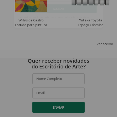
Email
ASSINAR
Willys de Castro
Yutaka Toyota
Ao assinar, você concorda com a nossa
política de privacidade
.
Estudo para pintura
Espaço Cósmico
Ver acervo
Quer receber novidades
do Escritório de Arte?
Nome Completo
Email
ENVIAR