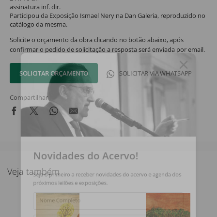
assinatura inf. dir.
Participou da Exposição Ismael Nery na Dan Galeria, reproduzido no
catálogo da mesma.
Solicite o orçamento da obra clicando no botão abaixo, após
confirmar o pedido de solicitação a resposta será enviada por email.
SOLICITAR ORÇAMENTO
SOLICITAR VIA WHATSAPP
Compartilhar
Novidades do Acervo!
Veja também
Seja o primeiro a receber novidades do acervo e agenda dos
próximos leilões e exposições.
Nome Completo