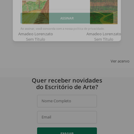
Email
ASSINAR
Amadeo Lorenzato
Amadeo Lorenzato
Ao assinar, você concorda com a nossa
política de privacidade
.
Sem Título
Sem Título
Ver acervo
Quer receber novidades
do Escritório de Arte?
Nome Completo
Email
ENVIAR