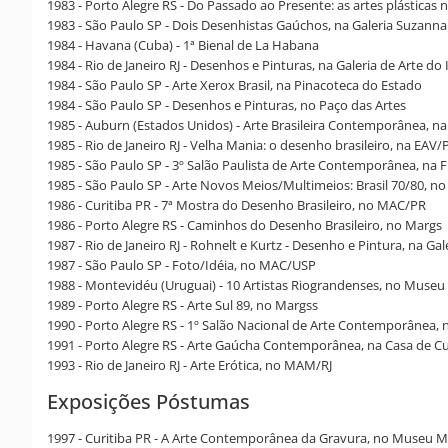
1983 - Porto Alegre RS - Do Passado ao Presente: as artes plástica
1983 - São Paulo SP - Dois Desenhistas Gaúchos, na Galeria Suzann
1984 - Havana (Cuba) - 1ª Bienal de La Habana
1984 - Rio de Janeiro RJ - Desenhos e Pinturas, na Galeria de Arte do
1984 - São Paulo SP - Arte Xerox Brasil, na Pinacoteca do Estado
1984 - São Paulo SP - Desenhos e Pinturas, no Paço das Artes
1985 - Auburn (Estados Unidos) - Arte Brasileira Contemporânea, 
1985 - Rio de Janeiro RJ - Velha Mania: o desenho brasileiro, na EAV
1985 - São Paulo SP - 3º Salão Paulista de Arte Contemporânea, na 
1985 - São Paulo SP - Arte Novos Meios/Multimeios: Brasil 70/80, 
1986 - Curitiba PR - 7ª Mostra do Desenho Brasileiro, no MAC/PR
1986 - Porto Alegre RS - Caminhos do Desenho Brasileiro, no Margs
1987 - Rio de Janeiro RJ - Rohnelt e Kurtz - Desenho e Pintura, na G
1987 - São Paulo SP - Foto/Idéia, no MAC/USP
1988 - Montevidéu (Uruguai) - 10 Artistas Riograndenses, no Muse
1989 - Porto Alegre RS - Arte Sul 89, no Margss
1990 - Porto Alegre RS - 1º Salão Nacional de Arte Contemporânea, 
1991 - Porto Alegre RS - Arte Gaúcha Contemporânea, na Casa de C
1993 - Rio de Janeiro RJ - Arte Erótica, no MAM/RJ
Exposições Póstumas
1997 - Curitiba PR - A Arte Contemporânea da Gravura, no Museu Me