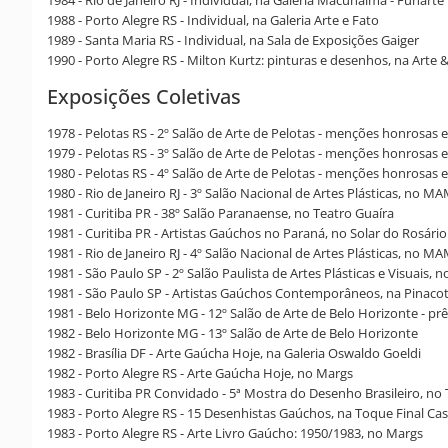
1988 - Porto Alegre RS - Individual, na Galeria Arte e Fato
1989 - Santa Maria RS - Individual, na Sala de Exposições Gaiger
1990 - Porto Alegre RS - Milton Kurtz: pinturas e desenhos, na Arte &
Exposições Coletivas
1978 - Pelotas RS - 2º Salão de Arte de Pelotas - menções honrosa
1979 - Pelotas RS - 3º Salão de Arte de Pelotas - menções honrosa
1980 - Pelotas RS - 4º Salão de Arte de Pelotas - menções honrosa
1980 - Rio de Janeiro RJ - 3º Salão Nacional de Artes Plásticas, no M
1981 - Curitiba PR - 38º Salão Paranaense, no Teatro Guaíra
1981 - Curitiba PR - Artistas Gaúchos no Paraná, no Solar do Rosário
1981 - Rio de Janeiro RJ - 4º Salão Nacional de Artes Plásticas, no M
1981 - São Paulo SP - 2º Salão Paulista de Artes Plásticas e Visuais, 
1981 - São Paulo SP - Artistas Gaúchos Contemporâneos, na Pinaco
1981 - Belo Horizonte MG - 12º Salão de Arte de Belo Horizonte - p
1982 - Belo Horizonte MG - 13º Salão de Arte de Belo Horizonte
1982 - Brasília DF - Arte Gaúcha Hoje, na Galeria Oswaldo Goeldi
1982 - Porto Alegre RS - Arte Gaúcha Hoje, no Margs
1983 - Curitiba PR Convidado - 5ª Mostra do Desenho Brasileiro, no
1983 - Porto Alegre RS - 15 Desenhistas Gaúchos, na Toque Final Cas
1983 - Porto Alegre RS - Arte Livro Gaúcho: 1950/1983, no Margs