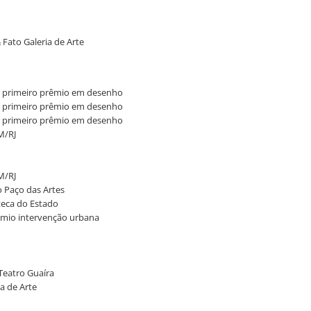
 Fato Galeria de Arte
s e primeiro prêmio em desenho
s e primeiro prêmio em desenho
s e primeiro prêmio em desenho
AM/RJ
AM/RJ
no Paço das Artes
teca do Estado
rêmio intervenção urbana
 Teatro Guaíra
a de Arte