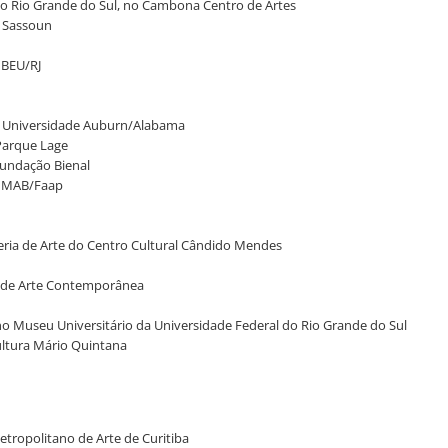
s no Rio Grande do Sul, no Cambona Centro de Artes
a Sassoun
 IBEU/RJ
na Universidade Auburn/Alabama
/Parque Lage
Fundação Bienal
no MAB/Faap
aleria de Arte do Centro Cultural Cândido Mendes
u de Arte Contemporânea
no Museu Universitário da Universidade Federal do Rio Grande do Sul
ultura Mário Quintana
tropolitano de Arte de Curitiba