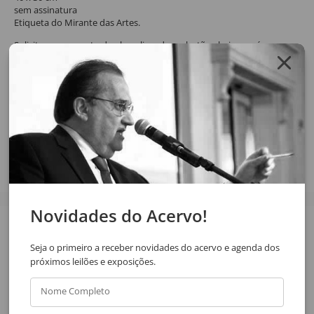
sem assinatura
Etiqueta do Mirante das Artes.
Solicite o orçamento da obra clicando no botão abaixo, após
confirmar o pedido de solicitação a resposta será enviada por email.
SOLICITAR ORÇAMENTO
SOLICITAR VIA WHATSAPP
Compartilhar
Novidades do Acervo!
Veja também
Seja o primeiro a receber novidades do acervo e agenda dos
próximos leilões e exposições.
Nome Completo