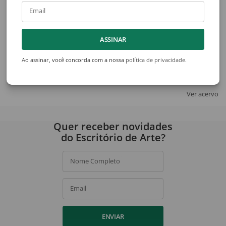
Email
ASSINAR
Lasar Segall
Ivald Granato
Sem Título
Nerbulium
Ao assinar, você concorda com a nossa
política de privacidade
.
Ver acervo
Quer receber novidades
do Escritório de Arte?
Nome Completo
Email
ENVIAR