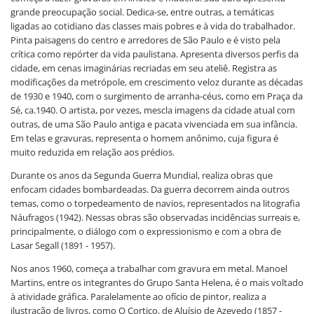
grande preocupação social. Dedica-se, entre outras, a temáticas
ligadas ao cotidiano das classes mais pobres e à vida do trabalhador.
Pinta paisagens do centro e arredores de São Paulo e é visto pela
crítica como repórter da vida paulistana. Apresenta diversos perfis da
cidade, em cenas imaginárias recriadas em seu ateliê. Registra as
modificações da metrópole, em crescimento veloz durante as décadas
de 1930 e 1940, com o surgimento de arranha-céus, como em Praça da
Sé, ca.1940. O artista, por vezes, mescla imagens da cidade atual com
outras, de uma São Paulo antiga e pacata vivenciada em sua infância.
Em telas e gravuras, representa o homem anônimo, cuja figura é
muito reduzida em relação aos prédios.
Durante os anos da Segunda Guerra Mundial, realiza obras que
enfocam cidades bombardeadas. Da guerra decorrem ainda outros
temas, como o torpedeamento de navios, representados na litografia
Náufragos (1942). Nessas obras são observadas incidências surreais e,
principalmente, o diálogo com o expressionismo e com a obra de
Lasar Segall (1891 - 1957).
Nos anos 1960, começa a trabalhar com gravura em metal. Manoel
Martins, entre os integrantes do Grupo Santa Helena, é o mais voltado
à atividade gráfica. Paralelamente ao ofício de pintor, realiza a
ilustração de livros, como O Cortiço, de Aluísio de Azevedo (1857 -