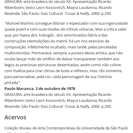
GRAVURA: arte brasileira do século XX. Apresentação Ricardo
Ribenboim; texto Leon Kossovitch, Mayra Laudanna, Ricardo
Resende. São Paulo: Itaú Cultural : Cosac & Naify, 2000. p.200.
"Manoel Martins consegue distrair o espectador com sua ingenuidade
quase pueril e com suas tiradas de críticas urbanas. Mas a crítica sabe
que, por baixo dos 'tobogãs', dos amontoados fabris e das
construções (demolições) do metrô, há um rico exercício de
composição, infelizmente ocultado, mais tarde, pelas pinceladas
multicoloridas. Permanece, sempre, a pureza desse artista, que não
soube lançar mão do artifício de deixar transparecer também aos
leigos as preciosas estruturas desenhadas, assim como não colore
com malícia para criar climas de luzes e reflexos, mas, tão somente,
para personalizar, pela cor, cada personagem de sua 'história
pintada'".
Paulo Maranca, 2 de outubro de 1978
GRAVURA: arte brasileira do século XX. Apresentação Ricardo
Ribenboim; texto Leon Kossovitch, Mayra Laudanna, Ricardo
Resende. São Paulo: Itaú Cultural : Cosac & Naify, 2000. p.200.
Acervos
Coleção Museu de Arte Contemporânea da Universidade de São Paulo