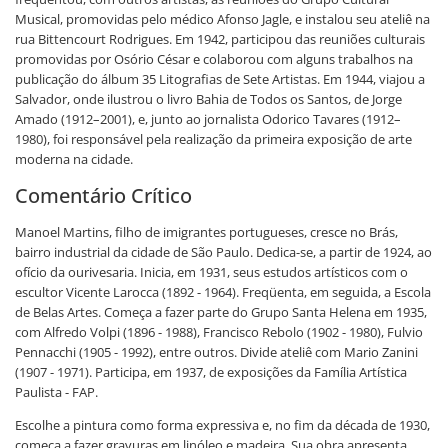
Musical, promovidas pelo médico Afonso Jagle, e instalou seu ateliê na
rua Bittencourt Rodrigues. Em 1942, participou das reuniões culturais
promovidas por Osório César e colaborou com alguns trabalhos na
publicação do álbum 35 Litografias de Sete Artistas. Em 1944, viajou a
Salvador, onde ilustrou o livro Bahia de Todos os Santos, de Jorge
Amado (1912–2001), e, junto ao jornalista Odorico Tavares (1912–
1980), foi responsável pela realização da primeira exposição de arte
moderna na cidade.
Comentário Crítico
Manoel Martins, filho de imigrantes portugueses, cresce no Brás,
bairro industrial da cidade de São Paulo. Dedica-se, a partir de 1924, ao
ofício da ourivesaria. Inicia, em 1931, seus estudos artísticos com o
escultor Vicente Larocca (1892 - 1964). Freqüenta, em seguida, a Escola
de Belas Artes. Começa a fazer parte do Grupo Santa Helena em 1935,
com Alfredo Volpi (1896 - 1988), Francisco Rebolo (1902 - 1980), Fulvio
Pennacchi (1905 - 1992), entre outros. Divide ateliê com Mario Zanini
(1907 - 1971). Participa, em 1937, de exposições da Família Artística
Paulista - FAP.
Escolhe a pintura como forma expressiva e, no fim da década de 1930,
começa a fazer gravuras em linóleo e madeira. Sua obra apresenta