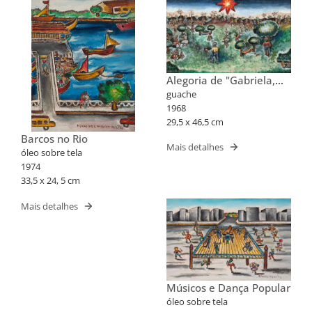
Alegoria de "Gabriela,
Cravo e Canela"
guache
1968
29,5 x 46,5 cm
Barcos no Rio
Mais detalhes
óleo sobre tela
1974
33,5 x 24, 5 cm
Mais detalhes
Músicos e Dança Popular
óleo sobre tela