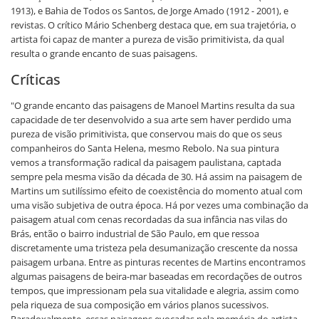
1913), e Bahia de Todos os Santos, de Jorge Amado (1912 - 2001), e
revistas. O crítico Mário Schenberg destaca que, em sua trajetória, o
artista foi capaz de manter a pureza de visão primitivista, da qual
resulta o grande encanto de suas paisagens.
Críticas
"O grande encanto das paisagens de Manoel Martins resulta da sua
capacidade de ter desenvolvido a sua arte sem haver perdido uma
pureza de visão primitivista, que conservou mais do que os seus
companheiros do Santa Helena, mesmo Rebolo. Na sua pintura
vemos a transformação radical da paisagem paulistana, captada
sempre pela mesma visão da década de 30. Há assim na paisagem de
Martins um sutilíssimo efeito de coexistência do momento atual com
uma visão subjetiva de outra época. Há por vezes uma combinação da
paisagem atual com cenas recordadas da sua infância nas vilas do
Brás, então o bairro industrial de São Paulo, em que ressoa
discretamente uma tristeza pela desumanização crescente da nossa
paisagem urbana. Entre as pinturas recentes de Martins encontramos
algumas paisagens de beira-mar baseadas em recordações de outros
tempos, que impressionam pela sua vitalidade e alegria, assim como
pela riqueza de sua composição em vários planos sucessivos.
Paradoxalmente, essas paisagens evocadas pela memória do artista