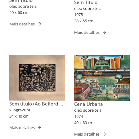
Sem Título
Sem Título
óleo sobre tela
óleo sobre tela
40 x 60 cm
1975
38 x 55 cm
Mais detalhes
Mais detalhes
Sem título (Ao Belford do
Cena Urbana
Manoel Martins)
xilogravura
óleo sobre tela
34 x 40 cm
1974
40 x 60 cm
Mais detalhes
Mais detalhes