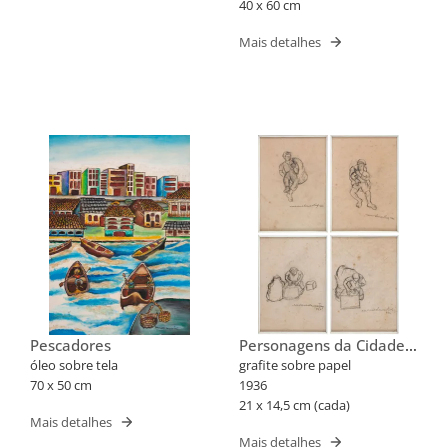
40 x 60 cm
Mais detalhes
Pescadores
Personagens da Cidade
Grande
óleo sobre tela
grafite sobre papel
70 x 50 cm
1936
21 x 14,5 cm (cada)
Mais detalhes
Mais detalhes