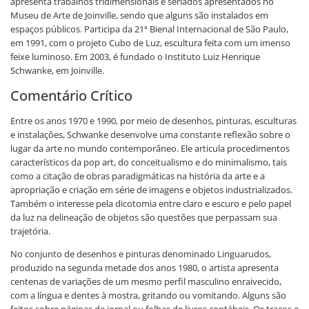
apresenta trabalhos tridimensionais e seriados apresentados no
Museu de Arte de Joinville, sendo que alguns são instalados em
espaços públicos. Participa da 21ª Bienal Internacional de São Paulo,
em 1991, com o projeto Cubo de Luz, escultura feita com um imenso
feixe luminoso. Em 2003, é fundado o Instituto Luiz Henrique
Schwanke, em Joinville.
Comentário Crítico
Entre os anos 1970 e 1990, por meio de desenhos, pinturas, esculturas
e instalações, Schwanke desenvolve uma constante reflexão sobre o
lugar da arte no mundo contemporâneo. Ele articula procedimentos
característicos da pop art, do conceitualismo e do minimalismo, tais
como a citação de obras paradigmáticas na história da arte e a
apropriação e criação em série de imagens e objetos industrializados.
Também o interesse pela dicotomia entre claro e escuro e pelo papel
da luz na delineação de objetos são questões que perpassam sua
trajetória.
No conjunto de desenhos e pinturas denominado Linguarudos,
produzido na segunda metade dos anos 1980, o artista apresenta
centenas de variações de um mesmo perfil masculino enraivecido,
com a língua e dentes à mostra, gritando ou vomitando. Alguns são