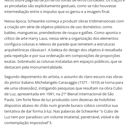
feitos sobre páginas de jornal ou folhas de livros contábeis. Os traços e
as pinceladas são explicitamente gestuais, como se não houvesse
intermediação entre o impulso que os gerou e a imagem final.
Nessa época, Schwanke começa a produzir obras tridimensionais com
a criação em série de objetos plásticos de uso doméstico, como
baldes, mangueiras, prendedores de roupa e galões. Como aponta o
crítico de arte Harry Laus, nessa série a organização dos elementos
configura colunas e relevos de parede que remetem a estruturas
arquitetônicas clássicas1. A beleza do design dos objetos é ressaltada
pela repetição e por sua ordenação em composições de proporções
exatas. Sobretudo as colunas instaladas em espaços públicos, que se
destacam pela monumentalidade.
Segundo depoimento do artista, o assunto do claro-escuro nas obras
do pintor italiano Michelangelo Caravaggio (1571 - 1610) se torna para
ele uma obsessão2, instigando pesquisas que resultam na obra Cubo
de Luz, apresentada em 1991, na 21ª Bienal Internacional de São
Paulo. Um forte feixe de luz produzido com dezenas de holofotes
dispostos abaixo do chão num grande buraco cúbico constitui sua
tentativa de dar forma à luz. Nas palavras de Schwanke "o Cubo de
Luz tem por paradoxo um volume imaterial, penetrável, visível e de
contemplação impossível"3.