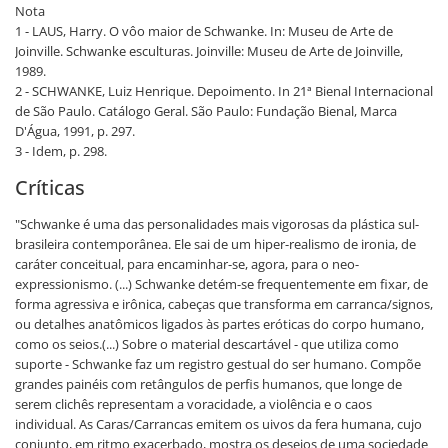
Nota
1 - LAUS, Harry. O vôo maior de Schwanke. In: Museu de Arte de
Joinville. Schwanke esculturas. Joinville: Museu de Arte de Joinville,
1989.
2 - SCHWANKE, Luiz Henrique. Depoimento. In 21ª Bienal Internacional
de São Paulo. Catálogo Geral. São Paulo: Fundação Bienal, Marca
D'Água, 1991, p. 297.
3 - Idem, p. 298.
Críticas
"Schwanke é uma das personalidades mais vigorosas da plástica sul-
brasileira contemporânea. Ele sai de um hiper-realismo de ironia, de
caráter conceitual, para encaminhar-se, agora, para o neo-
expressionismo. (...) Schwanke detém-se frequentemente em fixar, de
forma agressiva e irônica, cabeças que transforma em carranca/signos,
ou detalhes anatômicos ligados às partes eróticas do corpo humano,
como os seios.(...) Sobre o material descartável - que utiliza como
suporte - Schwanke faz um registro gestual do ser humano. Compõe
grandes painéis com retângulos de perfis humanos, que longe de
serem clichês representam a voracidade, a violência e o caos
individual. As Caras/Carrancas emitem os uivos da fera humana, cujo
conjunto, em ritmo exacerbado, mostra os desejos de uma sociedade