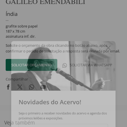
GALILEO EMENDABILI
Índia
grafite sobre papel
187 x 78 cm
assinatura inf. dir.
Solicite o orçamento da obra clicando no botão abaixo, após
confirmar o pedido de solicitação a resposta será enviada por email.
SOLICITAR ORÇAMENTO
SOLICITAR VIA WHATSAPP
Compartilhar
Novidades do Acervo!
Seja o primeiro a receber novidades do acervo e agenda dos
próximos leilões e exposições.
Veja também