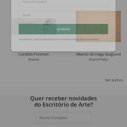
Nome Completo
Email
ASSINAR
Ao assinar, você concorda com a nossa
política de privacidade
.
Candido Portinari
Alberto da Veiga Guignard
Araras
Ouro Preto
Ver acervo
Quer receber novidades
do Escritório de Arte?
Nome Completo