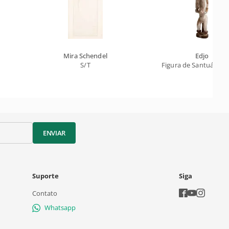
Mira Schendel
Edjo
S/T
Figura de Santuário U
ENVIAR
Suporte
Siga
Contato
Whatsapp