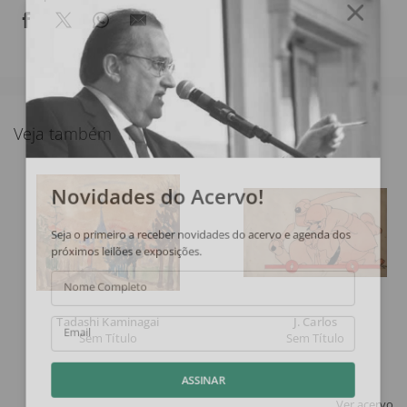
Veja também
Novidades do Acervo!
Seja o primeiro a receber novidades do acervo e agenda dos
próximos leilões e exposições.
Nome Completo
Tadashi Kaminagai
J. Carlos
Sem Título
Sem Título
Email
ASSINAR
Ver acervo