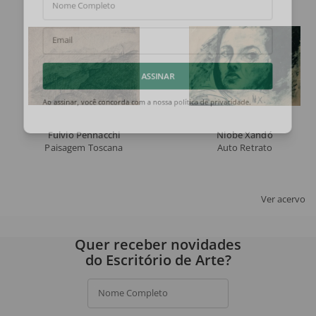
Nome Completo
Email
ASSINAR
Ao assinar, você concorda com a nossa
política de privacidade
.
Fulvio Pennacchi
Niobe Xandó
Paisagem Toscana
Auto Retrato
Ver acervo
Quer receber novidades
do Escritório de Arte?
Nome Completo