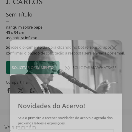
J. CARLOS
Sem Título
nanquim sobre papel
45 x 34 cm
assinatura inf. esq.
Solicite o orçamento da obra clicando no botão abaixo, após
confirmar o pedido de solicitação a resposta será enviada por email.
SOLICITAR ORÇAMENTO
SOLICITAR VIA WHATSAPP
Compartilhar
Novidades do Acervo!
Seja o primeiro a receber novidades do acervo e agenda dos
próximos leilões e exposições.
Veja também