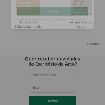
Email
ASSINAR
Niobe Xandó
Aldemir Martins
Bárbara Spanoudis
Cabra
Ao assinar, você concorda com a nossa
política de privacidade
.
Ver acervo
Quer receber novidades
do Escritório de Arte?
Nome Completo
Email
ENVIAR