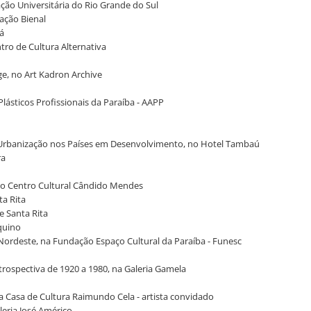
ação Universitária do Rio Grande do Sul
dação Bienal
oá
ntro de Cultura Alternativa
ge, no Art Kadron Archive
Plásticos Profissionais da Paraíba - AAPP
e Urbanização nos Países em Desenvolvimento, no Hotel Tambaú
ra
, no Centro Cultural Cândido Mendes
ta Rita
de Santa Rita
quino
e Nordeste, na Fundação Espaço Cultural da Paraíba - Funesc
trospectiva de 1920 a 1980, na Galeria Gamela
 na Casa de Cultura Raimundo Cela - artista convidado
leria José Américo