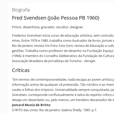
Biografia
Fred Svendsen (João Pessoa PB 1960)
Pintor, desenhista, gravador, escultor, designer.
Frederico Svendsen inicia curso de educação artística, sem contudo
Artes. Entre 1976 e 1980, trabalha como ilustrador de livros, jorna
Rio de Janeiro; revista Íris-Foto Cine Som; revista de Educação e cul
gestões. Trabalha como professor de desenho na Fundação Espaço Cu
(1994); é membro do Conselho Deliberativo da Fundação de Cultura d
Associação Brasileira de Jornalistas de Turismo - Abrajet.
Críticas
"Em termos de contemporaneidade, nada escapa ao jovem artista par
informação acima de qualquer vã pretensão. Tão nórdico e ao mes
caules e folhas dos trópicos. Universalidade sempre conquistada, 
Svendsen, corresponde conflutualmente à selva do espírito crítico-c
deseja um deserdado ou, pelo menos, um herdeiro devastador de in
Jomard Muniz de Britto
O RITO das cores. Rio de Janeiro: Galeria Shelly, 1985. p.7.