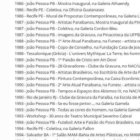
1986 - João Pessoa PB - Mostra Inaugural, na Galeria Athaendy
1986 - Recife PE - Coletiva, na Oficina Guaianases
1986 - Recife PE - Mural de Propostas Contemporâneas, na Galeria 
1987 - João Pessoa PB - Artistas Paraibanos, Mostra Inaugural da P
1987 - João Pessoa PB - Coletiva, na Galeria Cordon-Bleu
1987 - João Pessoa PB - Imagens da Gravura, na Pinacoteca da UFPB
1988 - João Pessoa PB - 1ª Arte Atual Paraibana, na Funesc - artista
1988 - João Pessoa PB - Copo de Conselho, na Fundação Casa de Jo
1988 - Tessalonique (Grécia) - L'univers Mythique: La Terre, les hom
1989 - João Pessoa PB - 1ª Paixão de Cristo em Art-Door
1989 - João Pessoa PB - 28 Gravadores - Clube da Gravura, no NAC/
1989 - João Pessoa PB - Artistas Brasileiros, no Escritório de Arte da 
1989 - João Pessoa PB - Pintura Contemporânea, na Caixa Econômic
1990 - João Pessoa PB - 2ª Arte Atual Paraibana, na Funesc - artista
1990 - João Pessoa PB - Tempos e Espaços dos Abismos III, no NAC
1990 - Rio de Janeiro RJ - Clube da Gravura da Paraíba, na Escola de
1993 - João Pessoa PB - Se eu fosse pintor..., na Galeria Gamela
1993 - João Pessoa PB - Todas as cores do homem, na Galeria Gamel
1993 - Workshop - 30 anos do Teatro Municipal Severino Cabral
1994 - João Pessoa PB - Futebol: Arte e Paixão do Povo Brasileiro, n
1994 - Recife PE - Coletiva, na Galeria Pallon
1994 - Salvador BA - 1º Salão MAM-Bahia de Artes Plásticas, no MA