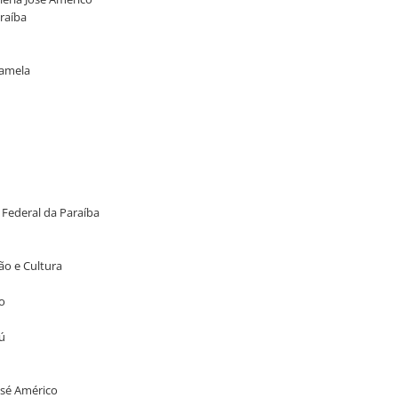
araíba
Gamela
 Federal da Paraíba
ão e Cultura
o
ú
José Américo