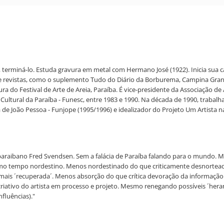
, terminá-lo. Estuda gravura em metal com Hermano José (1922). Inicia sua c
is e revistas, como o suplemento Tudo do Diário da Borburema, Campina Gran
tura do Festival de Arte de Areia, Paraíba. É vice-presidente da Associação de
ltural da Paraíba - Funesc, entre 1983 e 1990. Na década de 1990, trabal
e João Pessoa - Funjope (1995/1996) e idealizador do Projeto Um Artista na
aibano Fred Svendsen. Sem a falácia de Paraíba falando para o mundo. Mas 
mo tempo nordestino. Menos nordestinado do que criticamente desnorteado
jamais ´recuperada´. Menos absorção do que crítica devoração da informação
riativo do artista em processo e projeto. Mesmo renegando possíveis ´heranç
fluências)."