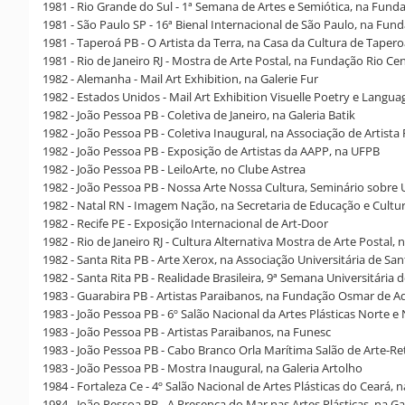
1981 - Rio Grande do Sul - 1ª Semana de Artes e Semiótica, na Fund
1981 - São Paulo SP - 16ª Bienal Internacional de São Paulo, na Fun
1981 - Taperoá PB - O Artista da Terra, na Casa da Cultura de Taper
1981 - Rio de Janeiro RJ - Mostra de Arte Postal, na Fundação Rio Ce
1982 - Alemanha - Mail Art Exhibition, na Galerie Fur
1982 - Estados Unidos - Mail Art Exhibition Visuelle Poetry e Langua
1982 - João Pessoa PB - Coletiva de Janeiro, na Galeria Batik
1982 - João Pessoa PB - Coletiva Inaugural, na Associação de Artista 
1982 - João Pessoa PB - Exposição de Artistas da AAPP, na UFPB
1982 - João Pessoa PB - LeiloArte, no Clube Astrea
1982 - João Pessoa PB - Nossa Arte Nossa Cultura, Seminário sobr
1982 - Natal RN - Imagem Nação, na Secretaria de Educação e Cultu
1982 - Recife PE - Exposição Internacional de Art-Door
1982 - Rio de Janeiro RJ - Cultura Alternativa Mostra de Arte Postal
1982 - Santa Rita PB - Arte Xerox, na Associação Universitária de San
1982 - Santa Rita PB - Realidade Brasileira, 9ª Semana Universitária 
1983 - Guarabira PB - Artistas Paraibanos, na Fundação Osmar de A
1983 - João Pessoa PB - 6º Salão Nacional da Artes Plásticas Norte 
1983 - João Pessoa PB - Artistas Paraibanos, na Funesc
1983 - João Pessoa PB - Cabo Branco Orla Marítima Salão de Arte-Re
1983 - João Pessoa PB - Mostra Inaugural, na Galeria Artolho
1984 - Fortaleza Ce - 4º Salão Nacional de Artes Plásticas do Ceará,
1984 - João Pessoa PB - A Presença do Mar nas Artes Plásticas, na Ga