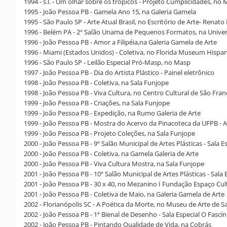
1994 - s.l. - Um olhar sobre os trópicos - Projeto Cumplicidades,
1995 - João Pessoa PB - Gamela Ano 15, na Galeria Gamela
1995 - São Paulo SP - Arte Atual Brasil, no Escritório de Arte- Rena
1996 - Belém PA - 2º Salão Unama de Pequenos Formatos, na Univer
1996 - João Pessoa PB - Amor a Filipéia,na Galeria Gamela de Arte
1996 - Miami (Estados Unidos) - Coletiva, no Florida Museum Hispan
1996 - São Paulo SP - Leilão Especial Pró-Masp, no Masp
1997 - João Pessoa PB - Dia do Artista Plástico - Painel eletrônico
1998 - João Pessoa PB - Coletiva, na Sala Funjope
1998 - João Pessoa PB - Viva Cultura, no Centro Cultural de São Fran
1999 - João Pessoa PB - Criações, na Sala Funjope
1999 - João Pessoa PB - Expedição, na Rumo Galeria de Arte
1999 - João Pessoa PB - Mostra do Acervo da Pinacoteca da UFPB - A
1999 - João Pessoa PB - Projeto Coleções, na Sala Funjope
2000 - João Pessoa PB - 9º Salão Municipal de Artes Plásticas - Sala 
2000 - João Pessoa PB - Coletiva, na Gamela Galeria de Arte
2000 - João Pessoa PB - Viva Cultura Mostra, na Sala Funjope
2001 - João Pessoa PB - 10º Salão Municipal de Artes Plásticas - Sala 
2001 - João Pessoa PB - 30 x 40, no Mezanino I Fundação Espaço Cul
2001 - João Pessoa PB - Coletiva de Maio, na Galeria Gamela de Arte
2002 - Florianópolis SC - A Poética da Morte, no Museu de Arte de S
2002 - João Pessoa PB - 1ª Bienal de Desenho - Sala Especial O Fasc
2002 - João Pessoa PB - Pintando Qualidade de Vida, na Cobrás