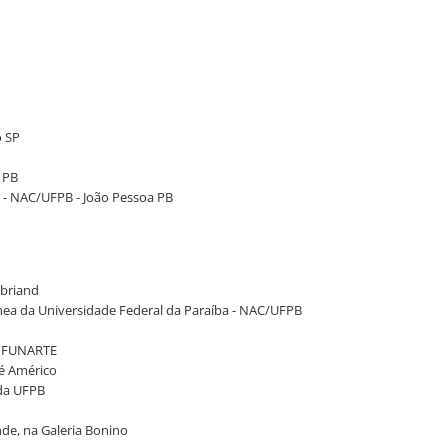
o SP
 PB
 - NAC/UFPB - João Pessoa PB
ubriand
nea da Universidade Federal da Paraíba - NAC/UFPB
ma FUNARTE
sé Américo
 da UFPB
nde, na Galeria Bonino