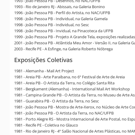
1993 - João Pessoa PB - Desenhos, no NAC/UFPB
1993 - Rio de Janeiro RJ - Abissais, na Galeria Bonino
1996 - João Pessoa PB - Perfil do Artista, no NAC/UFPB
1998 - João Pessoa PB - Individual, na Galeria Gamela
1998 - João Pessoa PB - Individual, no Sesc
1998 - João Pessoa PB - Invidual, na Pinacoteca da UFPB
1999 - João Pessoa PB - Projeto A Grande Tela, exposições realizada
2001 - João Pessoa PB - Atlântida Meu Amor - Versão II, na Galeria 
2003 - Recife PE - A Esfinge, na Galeria Roberto Nóbrega
Exposições Coletivas
1981 - Alemanha - Mail Art Project
1981 - Areia PB - Arte Paraibana, no 6º Festival de Arte de Areia
1981 - Areia PB - O Artista da Terra, no Colégio Santa Rita
1981 - Bergkament (Alemanha) - International Mail Art Workshop
1981 - Campina Grande PB - O Artista da Terra, no Museu de Arte A
1981 - Guarabira PB - O Artista da Terra, no Sesc
1981 - João Pessoa PB - Mostra de Arte-Xerox, no Núcleo de Arte 
1981 - João Pessoa PB - O Artista da Terra, no NAC/UFPB
1981 - Porto Alegre RS - Mostra Internacional de Arte Postal, no Esp
1981 - Recife PE - Coletiva no Glauco
1981 - Rio de Janeiro RJ - 4º Salão Nacional de Artes Plásticas, no M