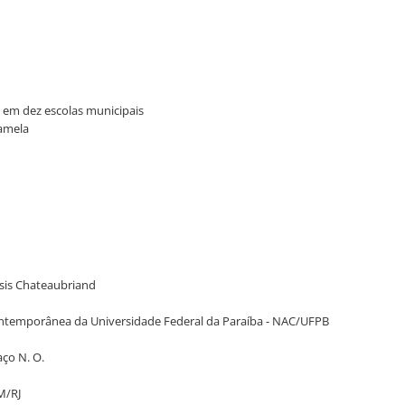
s em dez escolas municipais
Gamela
ssis Chateaubriand
Contemporânea da Universidade Federal da Paraíba - NAC/UFPB
aço N. O.
AM/RJ