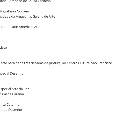
 no Museu Amadeo de Souza Cardoso
to Magalhães Gouvêa
sidade da Amazônia. Galeria de Arte
ic and Latin American Art
cisco
 arte paraibana três décadas de pintura, no Centro Cultural São Francisco
Especial Desenho
Especial Arte da Paz
tural da Paraíba
anta Catarina
ínio do Desenho