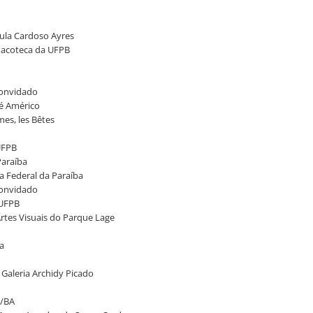
Lula Cardoso Ayres
inacoteca da UFPB
 convidado
sé Américo
mes, les Bêtes
UFPB
Paraíba
a Federal da Paraíba
 convidado
/UFPB
 Artes Visuais do Parque Lage
a
a Galeria Archidy Picado
M/BA