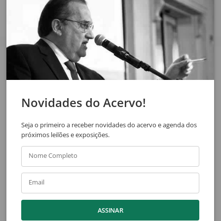
Veja também
Novidades do Acervo!
Seja o primeiro a receber novidades do acervo e agenda dos
próximos leilões e exposições.
Nome Completo
Alex Cerveny
Antonio Gomide
Antroporama (Díptico)
Arcos
Email
ASSINAR
Ver acervo