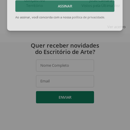
Gonçalo Ivo
João Câmara
Território
Vistos pela Última Vez
ASSINAR
Ao assinar, você concorda com a nossa
política de privacidade
.
Ver acervo
Quer receber novidades
do Escritório de Arte?
Nome Completo
Email
ENVIAR