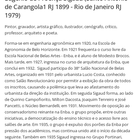
de Carangola1 RJ 1899 - Rio de Janeiro RJ
1979)
Pintor, gravador, artista gráfico, ilustrador, cenógrafo, crítico,
professor, arquiteto e poeta.
Forma-se em engenharia agronômica em 1920, na Escola de
Agronomia de Belo Horizonte. Em 1921 frequenta o curso livre da
Escola Nacional de Belas Artes - Enba, e é aluno de Modesto Brocos.
Mais tarde, em 1927, ingressa no curso de arquitetura da Enba, que
conclui em 1932. Sigaud participa do 38º Salão Nacional de Belas
Artes, organizado em 1931 pelo urbanista Lucio Costa, conhecido
como Salão Revolucionário por permitir a exibição da obra de todos
os inscritos, causando a polêmica que leva ao afastamento do
urbanista da direção da instituição. Em seguida Sigaud forma, ao lado
de Quirino Campofiorito, Milton Dacosta, Joaquim Tenreiro e José
Pancetti, o Núcleo Bernardelli, em 1931. Movimento de oposição ao
conservadorismo reinante na Enba, o grupo propõe, entre outras
iniciativas, a democratização do ensino técnico e o acesso livre aos
salões de arte. Em 1935, o grupo é expulso dos porões da Enba por
pressão dos acadêmicos, mas continua unido até o início da década
seguinte. Também em 1935 Sigaud ingressa no Grupo Portinari,