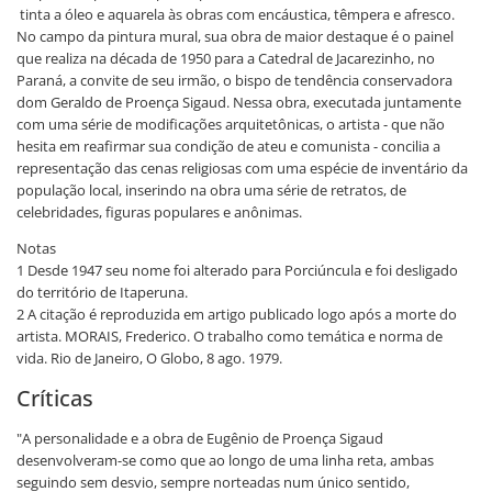
tinta a óleo e aquarela às obras com encáustica, têmpera e afresco.
No campo da pintura mural, sua obra de maior destaque é o painel
que realiza na década de 1950 para a Catedral de Jacarezinho, no
Paraná, a convite de seu irmão, o bispo de tendência conservadora
dom Geraldo de Proença Sigaud. Nessa obra, executada juntamente
com uma série de modificações arquitetônicas, o artista - que não
hesita em reafirmar sua condição de ateu e comunista - concilia a
representação das cenas religiosas com uma espécie de inventário da
população local, inserindo na obra uma série de retratos, de
celebridades, figuras populares e anônimas.
Notas
1 Desde 1947 seu nome foi alterado para Porciúncula e foi desligado
do território de Itaperuna.
2 A citação é reproduzida em artigo publicado logo após a morte do
artista. MORAIS, Frederico. O trabalho como temática e norma de
vida. Rio de Janeiro, O Globo, 8 ago. 1979.
Críticas
"A personalidade e a obra de Eugênio de Proença Sigaud
desenvolveram-se como que ao longo de uma linha reta, ambas
seguindo sem desvio, sempre norteadas num único sentido,