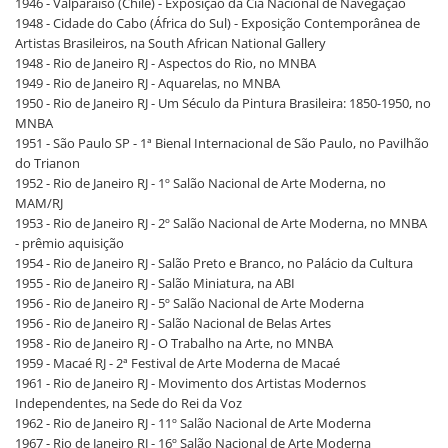
1946 - Valparaíso (Chile) - Exposição da Cia Nacional de Navegação
1948 - Cidade do Cabo (África do Sul) - Exposição Contemporânea de
Artistas Brasileiros, na South African National Gallery
1948 - Rio de Janeiro RJ - Aspectos do Rio, no MNBA
1949 - Rio de Janeiro RJ - Aquarelas, no MNBA
1950 - Rio de Janeiro RJ - Um Século da Pintura Brasileira: 1850-1950, no
MNBA
1951 - São Paulo SP - 1ª Bienal Internacional de São Paulo, no Pavilhão
do Trianon
1952 - Rio de Janeiro RJ - 1º Salão Nacional de Arte Moderna, no
MAM/RJ
1953 - Rio de Janeiro RJ - 2º Salão Nacional de Arte Moderna, no MNBA
- prêmio aquisição
1954 - Rio de Janeiro RJ - Salão Preto e Branco, no Palácio da Cultura
1955 - Rio de Janeiro RJ - Salão Miniatura, na ABI
1956 - Rio de Janeiro RJ - 5º Salão Nacional de Arte Moderna
1956 - Rio de Janeiro RJ - Salão Nacional de Belas Artes
1958 - Rio de Janeiro RJ - O Trabalho na Arte, no MNBA
1959 - Macaé RJ - 2ª Festival de Arte Moderna de Macaé
1961 - Rio de Janeiro RJ - Movimento dos Artistas Modernos
Independentes, na Sede do Rei da Voz
1962 - Rio de Janeiro RJ - 11º Salão Nacional de Arte Moderna
1967 - Rio de Janeiro RJ - 16º Salão Nacional de Arte Moderna