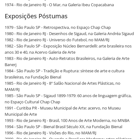
1974 - Rio de Janeiro RJ - O Mar, na Galeria Ibeu Copacabana
Exposições Póstumas
1979 - São Paulo SP - Retrospectiva, no Espaço Chap Chap
1980 - Rio de Janeiro RJ - Desenhos de Sigaud, na Galeria Andréa Sigaud
1982 - Rio de Janeiro RJ - Universo do Futebol, no MAM/RJ
1982 - São Paulo SP - Exposição Núcleo Bernardelli: arte brasileira nos
anos 30 e 40, na Acervo Galeria de Arte
1983 - Rio de Janeiro RJ - Auto-Retratos Brasileiros, na Galeria de Arte
Banerj
1984 - São Paulo SP - Tradição e Ruptura: síntese de arte e cultura
brasileiras, na Fundação Bienal
1985 - Rio de Janeiro RJ - 8º Salão Nacional de Artes Plásticas, no
MAM/RJ
1985 - São Paulo SP - Sigaud 1899-1979: 60 anos de linguagem gráfica,
no Espaço Cultural Chap Chap
1991 - Curitiba PR - Museu Municipal de Arte: acervo, no Museu
Municipal de Arte
1993 - Rio de Janeiro RJ - Brasil, 100 Anos de Arte Moderna, no MNBA
1994 - São Paulo SP - Bienal Brasil Século XX, na Fundação Bienal
1996 - Rio de Janeiro RJ - Visões do Rio, no MAM/RJ
2000 - Rio de Janeiro RJ - Quando o Brasil era Moderno: artes plásticas