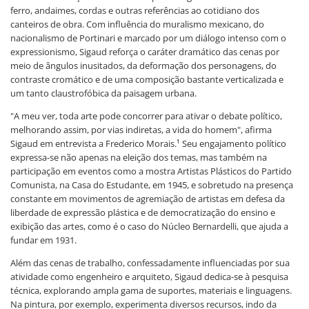
ferro, andaimes, cordas e outras referências ao cotidiano dos
canteiros de obra. Com influência do muralismo mexicano, do
nacionalismo de Portinari e marcado por um diálogo intenso com o
expressionismo, Sigaud reforça o caráter dramático das cenas por
meio de ângulos inusitados, da deformação dos personagens, do
contraste cromático e de uma composição bastante verticalizada e
um tanto claustrofóbica da paisagem urbana.
"A meu ver, toda arte pode concorrer para ativar o debate político,
melhorando assim, por vias indiretas, a vida do homem", afirma
Sigaud em entrevista a Frederico Morais.¹ Seu engajamento político
expressa-se não apenas na eleição dos temas, mas também na
participação em eventos como a mostra Artistas Plásticos do Partido
Comunista, na Casa do Estudante, em 1945, e sobretudo na presença
constante em movimentos de agremiação de artistas em defesa da
liberdade de expressão plástica e de democratização do ensino e
exibição das artes, como é o caso do Núcleo Bernardelli, que ajuda a
fundar em 1931.
Além das cenas de trabalho, confessadamente influenciadas por sua
atividade como engenheiro e arquiteto, Sigaud dedica-se à pesquisa
técnica, explorando ampla gama de suportes, materiais e linguagens.
Na pintura, por exemplo, experimenta diversos recursos, indo da