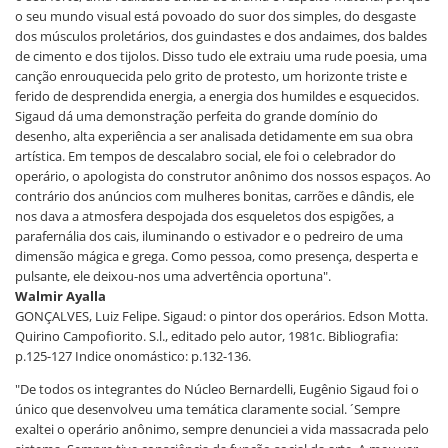
o seu mundo visual está povoado do suor dos simples, do desgaste
dos músculos proletários, dos guindastes e dos andaimes, dos baldes
de cimento e dos tijolos. Disso tudo ele extraiu uma rude poesia, uma
canção enrouquecida pelo grito de protesto, um horizonte triste e
ferido de desprendida energia, a energia dos humildes e esquecidos.
Sigaud dá uma demonstração perfeita do grande domínio do
desenho, alta experiência a ser analisada detidamente em sua obra
artística. Em tempos de descalabro social, ele foi o celebrador do
operário, o apologista do construtor anônimo dos nossos espaços. Ao
contrário dos anúncios com mulheres bonitas, carrões e dândis, ele
nos dava a atmosfera despojada dos esqueletos dos espigões, a
parafernália dos cais, iluminando o estivador e o pedreiro de uma
dimensão mágica e grega. Como pessoa, como presença, desperta e
pulsante, ele deixou-nos uma advertência oportuna".
Walmir Ayalla
GONÇALVES, Luiz Felipe. Sigaud: o pintor dos operários. Edson Motta.
Quirino Campofiorito. S.l., editado pelo autor, 1981c. Bibliografia:
p.125-127 Indice onomástico: p.132-136.
"De todos os integrantes do Núcleo Bernardelli, Eugênio Sigaud foi o
único que desenvolveu uma temática claramente social. ´Sempre
exaltei o operário anônimo, sempre denunciei a vida massacrada pelo