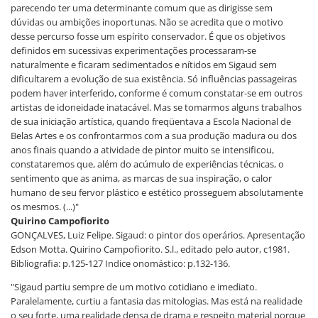
parecendo ter uma determinante comum que as dirigisse sem
dúvidas ou ambições inoportunas. Não se acredita que o motivo
desse percurso fosse um espírito conservador. É que os objetivos
definidos em sucessivas experimentações processaram-se
naturalmente e ficaram sedimentados e nítidos em Sigaud sem
dificultarem a evolução de sua existência. Só influências passageiras
podem haver interferido, conforme é comum constatar-se em outros
artistas de idoneidade inatacável. Mas se tomarmos alguns trabalhos
de sua iniciação artística, quando freqüentava a Escola Nacional de
Belas Artes e os confrontarmos com a sua produção madura ou dos
anos finais quando a atividade de pintor muito se intensificou,
constataremos que, além do acúmulo de experiências técnicas, o
sentimento que as anima, as marcas de sua inspiração, o calor
humano de seu fervor plástico e estético prosseguem absolutamente
os mesmos. (...)"
Quirino Campofiorito
GONÇALVES, Luiz Felipe. Sigaud: o pintor dos operários. Apresentação
Edson Motta. Quirino Campofiorito. S.l., editado pelo autor, c1981.
Bibliografia: p.125-127 Indice onomástico: p.132-136.
"Sigaud partiu sempre de um motivo cotidiano e imediato.
Paralelamente, curtiu a fantasia das mitologias. Mas está na realidade
o seu forte, uma realidade densa de drama e respeito material porque