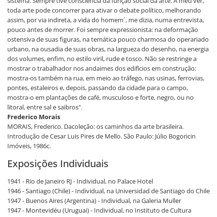
sistema. Sempre tive consciência da função social da arte. A meu ver,
toda arte pode concorrer para ativar o debate político, melhorando
assim, por via indireta, a vida do homem´, me dizia, numa entrevista,
pouco antes de morrer. Foi sempre expressionista: na deformação
ostensiva de suas figuras, na temática pouco charmosa do operariado
urbano, na ousadia de suas obras, na largueza do desenho, na energia
dos volumes, enfim, no estilo viril, rude e tosco. Não se restringe a
mostrar o trabalhador nos andaimes dos edifícios em construção:
mostra-os também na rua, em meio ao tráfego, nas usinas, ferrovias,
pontes, estaleiros e, depois, passando da cidade para o campo,
mostra-o em plantações de café, musculoso e forte, negro, ou no
litoral, entre sal e saibros".
Frederico Morais
MORAIS, Frederico. Dacoleção: os caminhos da arte brasileira.
Introdução de Cesar Luis Pires de Mello. São Paulo: Júlio Bogoricin
Imóveis, 1986c.
Exposições Individuais
1941 - Rio de Janeiro RJ - Individual, no Palace Hotel
1946 - Santiago (Chile) - Individual, na Universidad de Santiago do Chile
1947 - Buenos Aires (Argentina) - Individual, na Galeria Muller
1947 - Montevidéu (Uruguai) - Individual, no Instituto de Cultura