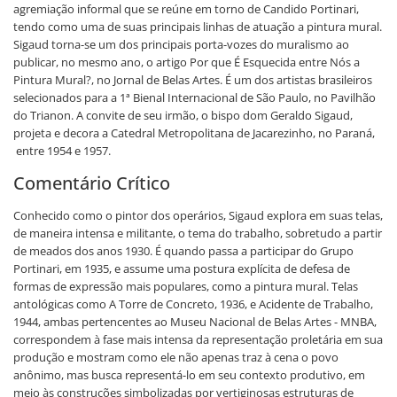
agremiação informal que se reúne em torno de Candido Portinari,
tendo como uma de suas principais linhas de atuação a pintura mural.
Sigaud torna-se um dos principais porta-vozes do muralismo ao
publicar, no mesmo ano, o artigo Por que É Esquecida entre Nós a
Pintura Mural?, no Jornal de Belas Artes. É um dos artistas brasileiros
selecionados para a 1ª Bienal Internacional de São Paulo, no Pavilhão
do Trianon. A convite de seu irmão, o bispo dom Geraldo Sigaud,
projeta e decora a Catedral Metropolitana de Jacarezinho, no Paraná,
entre 1954 e 1957.
Comentário Crítico
Conhecido como o pintor dos operários, Sigaud explora em suas telas,
de maneira intensa e militante, o tema do trabalho, sobretudo a partir
de meados dos anos 1930. É quando passa a participar do Grupo
Portinari, em 1935, e assume uma postura explícita de defesa de
formas de expressão mais populares, como a pintura mural. Telas
antológicas como A Torre de Concreto, 1936, e Acidente de Trabalho,
1944, ambas pertencentes ao Museu Nacional de Belas Artes - MNBA,
correspondem à fase mais intensa da representação proletária em sua
produção e mostram como ele não apenas traz à cena o povo
anônimo, mas busca representá-lo em seu contexto produtivo, em
meio às construções simbolizadas por vertiginosas estruturas de