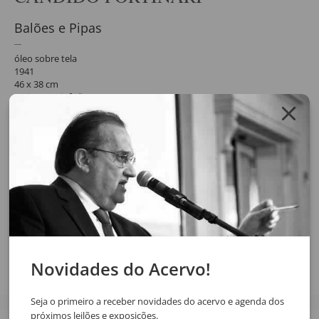
Balões e Pipas
óleo sobre tela
1941
46 x 38 cm
assinatura inf. dir.
Reproduzido no catálogo raisonné Candido Portinari Volume II, pág.
234 sob o FCO 4212.
Solicite o orçamento da obra clicando no botão abaixo, após
confirmar o pedido de solicitação a resposta será enviada por email.
SOLICITAR ORÇAMENTO
SOLICITAR VIA WHATSAPP
Compartilhar
Novidades do Acervo!
Seja o primeiro a receber novidades do acervo e agenda dos
próximos leilões e exposições.