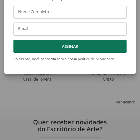
Veja também
Nome Completo
Email
ASSINAR
Ao assinar, você concorda com a nossa
política de privacidade
.
Eliseu Visconti
Candido Portinari
Casal de Jovens
Cristo
Ver acervo
Quer receber novidades
do Escritório de Arte?