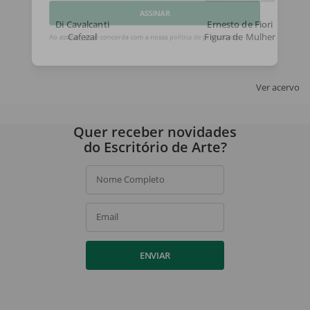
Di Cavalcanti
Ernesto de Fiori
ASSINAR
Cafezal
Figura de Mulher
Ao assinar, você concorda com a nossa
política de privacidade
.
Ver acervo
Quer receber novidades
do Escritório de Arte?
Nome Completo
Email
ENVIAR