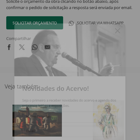
Solicite o orçamento da obra clicando no botão abaixo, após
confirmar o pedido de solicitação a resposta será enviada por email.
SOLICITAR ORÇAMENTO
SOLICITAR VIA WHATSAPP
Compartilhar
Novidades do Acervo!
Veja também
Seja o primeiro a receber novidades do acervo e agenda dos
próximos leilões e exposições.
Nome Completo
Email