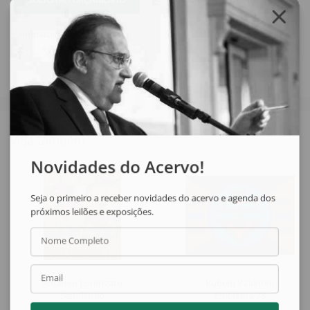
Compartilhar
Veja também
Novidades do Acervo!
Seja o primeiro a receber novidades do acervo e agenda dos
próximos leilões e exposições.
Nome Completo
Email
Amadeo Lorenzato
Rubem Valentim
Sem Título
Emblema 78