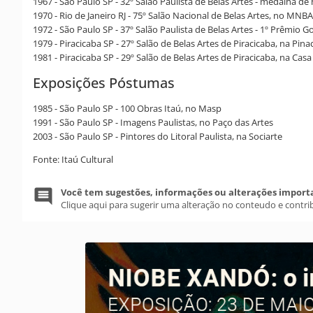
1967 - São Paulo SP - 32º Salão Paulista de Belas Artes - medalha de
1970 - Rio de Janeiro RJ - 75º Salão Nacional de Belas Artes, no MNBA
1972 - São Paulo SP - 37º Salão Paulista de Belas Artes - 1º Prêmio
1979 - Piracicaba SP - 27º Salão de Belas Artes de Piracicaba, na Pin
1981 - Piracicaba SP - 29º Salão de Belas Artes de Piracicaba, na Cas
Exposições Póstumas
1985 - São Paulo SP - 100 Obras Itaú, no Masp
1991 - São Paulo SP - Imagens Paulistas, no Paço das Artes
2003 - São Paulo SP - Pintores do Litoral Paulista, na Sociarte
Fonte: Itaú Cultural
Você tem sugestões, informações ou alterações import
Clique aqui para sugerir uma alteração no conteudo e contri