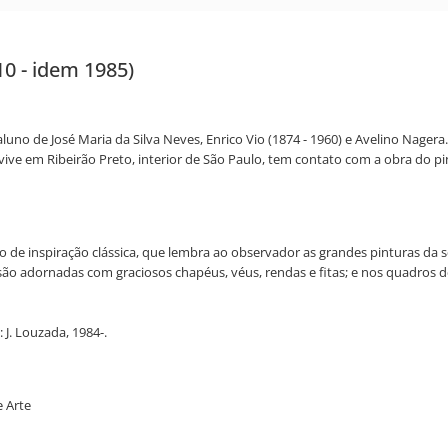
10 - idem 1985)
 aluno de José Maria da Silva Neves, Enrico Vio (1874 - 1960) e Avelino Nag
, vive em Ribeirão Preto, interior de São Paulo, tem contato com a obra do p
estilo de inspiração clássica, que lembra ao observador as grandes pinturas 
 adornadas com graciosos chapéus, véus, rendas e fitas; e nos quadros de i
 J. Louzada, 1984-.
e Arte