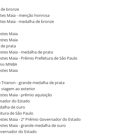
a de bronze
restes Maia - menção honrosa
restes Maia - medalha de bronze
restes Maia
restes Maia
a de prata
restes Maia - medalha de prata
restes Maia - Prêmio Prefeitura de São Paulo
0, no MNBA
restes Maia
do Trianon - grande medalha de prata
o viagem ao exterior
restes Maia - prêmio aquisição
ernador do Estado
edalha de ouro
eitura de São Paulo
Prestes Maia - 2º Prêmio Governador do Estado
Prestes Maia - grande medalha de ouro
 Governador do Estado