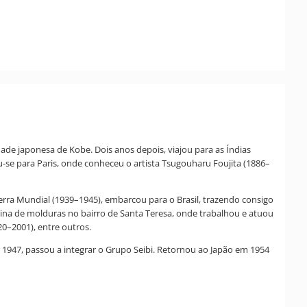
dade japonesa de Kobe. Dois anos depois, viajou para as Índias
u-se para Paris, onde conheceu o artista Tsugouharu Foujita (1886–
erra Mundial (1939–1945), embarcou para o Brasil, trazendo consigo
icina de molduras no bairro de Santa Teresa, onde trabalhou e atuou
20–2001), entre outros.
Em 1947, passou a integrar o Grupo Seibi. Retornou ao Japão em 1954