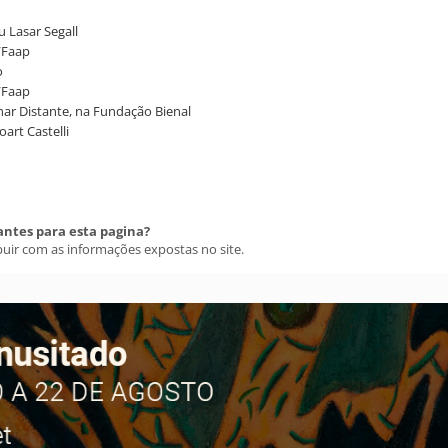
u Lasar Segall
/Faap
o
B/Faap
har Distante, na Fundação Bienal
art Castelli
antes para esta pagina?
buir com as informações expostas no site.