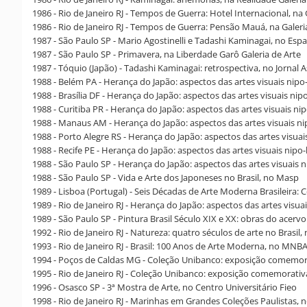
1986 - Rio de Janeiro RJ - Tempos de Guerra: Hotel Internacional, na 
1986 - Rio de Janeiro RJ - Tempos de Guerra: Pensão Mauá, na Galeri
1987 - São Paulo SP - Mario Agostinelli e Tadashi Kaminagai, no Espa
1987 - São Paulo SP - Primavera, na Liberdade Garô Galeria de Arte
1987 - Tóquio (Japão) - Tadashi Kaminagai: retrospectiva, no Jornal 
1988 - Belém PA - Herança do Japão: aspectos das artes visuais nip
1988 - Brasília DF - Herança do Japão: aspectos das artes visuais nip
1988 - Curitiba PR - Herança do Japão: aspectos das artes visuais n
1988 - Manaus AM - Herança do Japão: aspectos das artes visuais ni
1988 - Porto Alegre RS - Herança do Japão: aspectos das artes visuai
1988 - Recife PE - Herança do Japão: aspectos das artes visuais nip
1988 - São Paulo SP - Herança do Japão: aspectos das artes visuais 
1988 - São Paulo SP - Vida e Arte dos Japoneses no Brasil, no Masp
1989 - Lisboa (Portugal) - Seis Décadas de Arte Moderna Brasileira
1989 - Rio de Janeiro RJ - Herança do Japão: aspectos das artes visu
1989 - São Paulo SP - Pintura Brasil Século XIX e XX: obras do acervo
1992 - Rio de Janeiro RJ - Natureza: quatro séculos de arte no Brasil
1993 - Rio de Janeiro RJ - Brasil: 100 Anos de Arte Moderna, no MNB
1994 - Poços de Caldas MG - Coleção Unibanco: exposição comemora
1995 - Rio de Janeiro RJ - Coleção Unibanco: exposição comemorat
1996 - Osasco SP - 3ª Mostra de Arte, no Centro Universitário Fieo
1998 - Rio de Janeiro RJ - Marinhas em Grandes Coleções Paulista