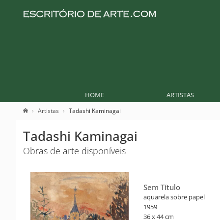
HOME
ARTISTAS
Artistas
Tadashi Kaminagai
Tadashi Kaminagai
Obras de arte disponíveis
Sem Título
aquarela sobre papel
1959
36 x 44 cm