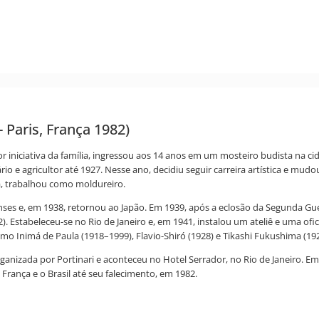
 Paris, França 1982)
or iniciativa da família, ingressou aos 14 anos em um mosteiro budista na ci
 e agricultor até 1927. Nesse ano, decidiu seguir carreira artística e mudo
ca, trabalhou como moldureiro.
enses e, em 1938, retornou ao Japão. Em 1939, após a eclosão da Segunda Gu
. Estabeleceu-se no Rio de Janeiro e, em 1941, instalou um ateliê e uma of
como Inimá de Paula (1918–1999), Flavio-Shiró (1928) e Tikashi Fukushima (19
 organizada por Portinari e aconteceu no Hotel Serrador, no Rio de Janeiro. 
a França e o Brasil até seu falecimento, em 1982.