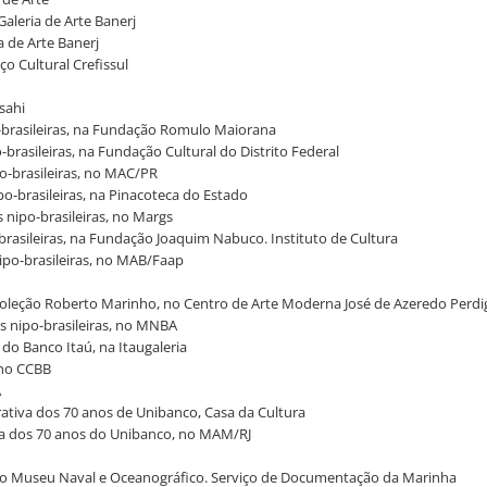
Galeria de Arte Banerj
a de Arte Banerj
ço Cultural Crefissul
Asahi
o-brasileiras, na Fundação Romulo Maiorana
o-brasileiras, na Fundação Cultural do Distrito Federal
ipo-brasileiras, no MAC/PR
po-brasileiras, na Pinacoteca do Estado
s nipo-brasileiras, no Margs
o-brasileiras, na Fundação Joaquim Nabuco. Instituto de Cultura
nipo-brasileiras, no MAB/Faap
: Coleção Roberto Marinho, no Centro de Arte Moderna José de Azeredo Perd
ais nipo-brasileiras, no MNBA
 do Banco Itaú, na Itaugaleria
, no CCBB
A
tiva dos 70 anos de Unibanco, Casa da Cultura
iva dos 70 anos do Unibanco, no MAM/RJ
s, no Museu Naval e Oceanográfico. Serviço de Documentação da Marinha