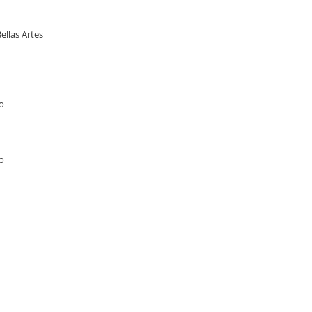
ellas Artes
ro
ro