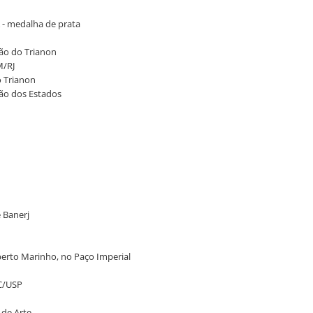
A - medalha de prata
hão do Trianon
M/RJ
o Trianon
hão dos Estados
e Banerj
oberto Marinho, no Paço Imperial
AC/USP
 de Arte