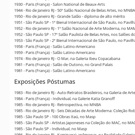
1930 - Paris (França) - Salon National de Beaux-Arts
1944 - Rio de Janeiro RJ - 50º Salão Nacional de Belas Artes, no MNB
1950 - Rio de Janeiro RJ - Grande Salão - diploma de alto mérito
1951 - São Paulo SP - 1ª Bienal Internacional de São Paulo, no Pavil
1952 - Rio de Janeiro RJ - 1º Salão Nacional de Arte Moderna, no MA
1952 - São Paulo SP - 17º Salão Paulista de Belas Artes, nos Salões d
1953 - São Paulo SP - 2ª Bienal Internacional de São Paulo, no Pavil
1958 - Paris (França) - Salão Latino-Americano
1959 - Paris (França) - Salão Latino-Americano
1974 - Rio de Janeiro RJ - O Mar, na Galeria Ibeu Copacabana
1981 - Paris (França) - Salão de Outono, no Grand Palais
1981 - Paris (França) - Salão Latino-Americano
Exposições Póstumas
1983 - Rio de Janeiro RJ - Auto-Retratos Brasileiros, na Galeria de Art
1984 - Paris (França) - Individual, na Galerie Katia Granoff
1985 - Rio de Janeiro RJ - Retrospectiva, no MNBA
1985 - Rio de Janeiro RJ - Seis Décadas de Arte Moderna: Coleção R
1985 - São Paulo SP - 100 Obras Itaú, no Masp
1985 - São Paulo SP - Artistas Japoneses na Coleção do MAC, no M
1985 - São Paulo SP - Individual, no Masp
1986 - Rio de Janeiro RJ - Kaminagai: anêmonas, na Realidade Galeria