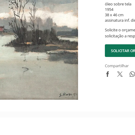
óleo sobre tela
1954
38 x 46 cm
assinatura inf. dir
Solicite o orçam
solicitação a res
SOLICITAR 
Compartilhar