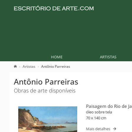
HOME
ARTISTAS
Artistas
Antônio Parreiras
Antônio Parreiras
Obras de arte disponíveis
Paisagem do Rio de Ja
óleo sobre tela
70 x 140 cm
Mais detalhes