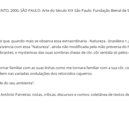
, 2000, SÃO PAULO. Arte do Século XIX São Paulo: Fundação Bienal de São P
ei que, quando mais se observa essa extraordinaria - Natureza - brasileira =, 
onvivencia com essa "Natureza", ainda não modificada pela mão preversa d
ibrantes; o mysterioso das suas sombras cheias de côr, côr sentida só pel
nar familiar com as suas linhas como me tornara familiar com a sua côr, 
em nas variadas ondulações dos retorcidos cajueiros.
de do seu ambiente".
ntônio Parreiras: notas, críticas, discursos e contos: coletânea de textos de 