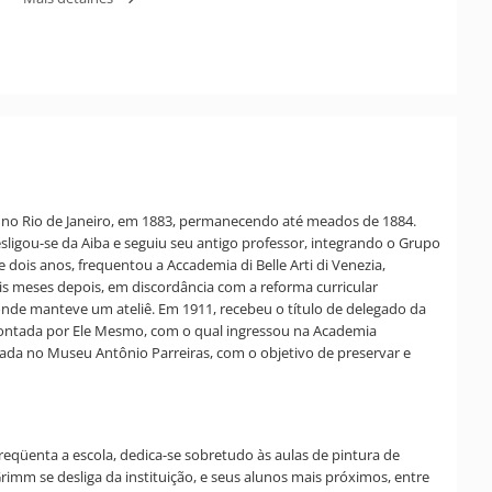
ba), no Rio de Janeiro, em 1883, permanecendo até meados de 1884.
esligou-se da Aiba e seguiu seu antigo professor, integrando o Grupo
 dois anos, frequentou a Accademia di Belle Arti di Venezia,
ois meses depois, em discordância com a reforma curricular
 onde manteve um ateliê. Em 1911, recebeu o título de delegado da
r Contada por Ele Mesmo, com o qual ingressou na Academia
mada no Museu Antônio Parreiras, com o objetivo de preservar e
reqüenta a escola, dedica-se sobretudo às aulas de pintura de
rimm se desliga da instituição, e seus alunos mais próximos, entre