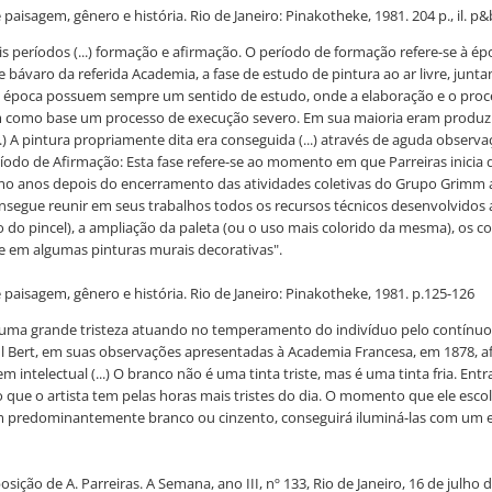
aisagem, gênero e história. Rio de Janeiro: Pinakotheke, 1981. 204 p., il. p&b
is períodos (...) formação e afirmação. O período de formação refere-se à 
e bávaro da referida Academia, a fase de estudo de pintura ao ar livre, ju
esta época possuem sempre um sentido de estudo, onde a elaboração e o pr
ham como base um processo de execução severo. Em sua maioria eram produzi
...) A pintura propriamente dita era conseguida (...) através de aguda observ
ríodo de Afirmação: Esta fase refere-se ao momento em que Parreiras inicia
o anos depois do encerramento das atividades coletivas do Grupo Grimm ai
onsegue reunir em seus trabalhos todos os recursos técnicos desenvolvidos ao
enho do pincel), a ampliação da paleta (ou o uso mais colorido da mesma), os 
te em algumas pinturas murais decorativas".
 paisagem, gênero e história. Rio de Janeiro: Pinakotheke, 1981. p.125-126
 pois, uma grande tristeza atuando no temperamento do indivíduo pelo contín
ul Bert, em suas observações apresentadas à Academia Francesa, em 1878, a
 intelectual (...) O branco não é uma tinta triste, mas é uma tinta fria. 
o que o artista tem pelas horas mais tristes do dia. O momento que ele esco
om predominantemente branco ou cinzento, conseguirá iluminá-las com um equi
ição de A. Parreiras. A Semana, ano III, nº 133, Rio de Janeiro, 16 de julho 