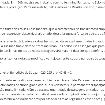
ridade. Em 1909, mostra seu trabalho com nu feminino Fantasia, no Salon de
de sua produção. Parreiras é eleito, pelos leitores da Revista Fon Fon, o maio
rma fruste das coisas. Essa maneira, que o caracterizou, só nos últimos tem
e ressentiam desse vigor alucinado, dessa largueza à força de pulso, que fac
sta, a reflexão da idade e a calma bem-sucedida ao exaltamento dos inovado
 sua mão fina e clara se fizera mais hábil, os dedos lisos e longos que par
s linhas típicas da nossa paisagem, vira mais nítida a cor que a define, o ex
omo já fizemos notar, se modificou vantajosamente, subordinando-se às tel
.
eiro: Benedicto de Souza, 1929. 255 p. p. 42-43, 49.
o quanto se modificava o meio ambiente em torno dele. Para manter o suces
re atividades de cunho grandioso, que revelassem sua permanente disposição
ão muito limitada. Além da escassa quantidade de paisagens pintadas nos a
 certo maneirismo nada compatível com a sólida originalidade do conjunto
erência dos falsificadores por associar as telas ilegítimas a essa época (...)