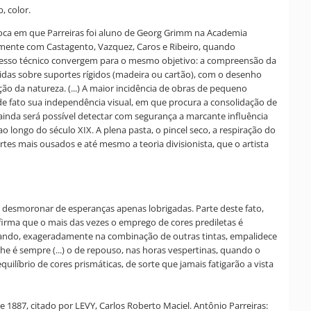
, color.
época em que Parreiras foi aluno de Georg Grimm na Academia
ntamente com Castagento, Vazquez, Caros e Ribeiro, quando
ocesso técnico convergem para o mesmo objetivo: a compreensão da
das sobre suportes rígidos (madeira ou cartão), com o desenho
ação da natureza. (...) A maior incidência de obras de pequeno
 de fato sua independência visual, em que procura a consolidação de
nda será possível detectar com segurança a marcante influência
 longo do século XIX. A plena pasta, o pincel seco, a respiração do
cortes mais ousados e até mesmo a teoria divisionista, que o artista
uo desmoronar de esperanças apenas lobrigadas. Parte deste fato,
firma que o mais das vezes o emprego de cores prediletas é
Entrando, exageradamente na combinação de outras tintas, empalidece
lhe é sempre (...) o de repouso, nas horas vespertinas, quando o
líbrio de cores prismáticas, de sorte que jamais fatigarão a vista
de 1887, citado por LEVY, Carlos Roberto Maciel. Antônio Parreiras: