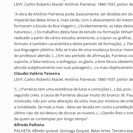
LEVY, Carlos Roberto Maciel. Antônio Parreiras: 1860-1937, pintor de p
"A obra de Antônio Parreiras pode, basicamente, ser dividida em do
Imperial das Belas Artes e, mais tarde, com o afastamento do mestr
formaram a Escola da Boa Viagem (...) Evidentemente, as telas d
natureza (...) Os trabalhos desta fase de estudo ou formação tin
realizado a partir de vários estudos anteriores, a crayon ou grafita(
formato é também característica deste período de formação(...). Pe
sua linguagem plástica. Não se trata de uma mudança brusca: mesm
do professor alemão. (...) Em seu período de afirmação, Parreiras c
suporte, a falsa textura, o esfregaço, os glacis, a livre fatura (des
aborda subjetivamente nas suas paisagens (...) e mais objetivamen
Cláudio Valério Teixeira
LEVY, Carlos Roberto Maciel. Antônio Parreiras: 1860-1937, pintor de
"(...) Parreiras tem uma existência de lutas e comoções (...) daí,
segundo creio, a causa de Parreiras abusar muito do branco: M. Pa
motivado, não por uma alteração da vista, mas por motivos de ordem
a tonalidade. De mais a mais - deve ser levada em conta a predileçã
último raio de sol deixou de dourar as nuvens. (...) Dando-lhes o t
de quem as contemplar por longo tempo".
Alfredo Palheta
PALHETA, Alfredo (pseud. Gonzaga Duque). Belas Artes: Terceira expos