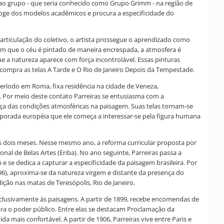
e ao grupo - que seria conhecido como Grupo Grimm - na região de
foge dos modelos acadêmicos e procura a especificidade do
articulação do coletivo, o artista prossegue o aprendizado como
s em que o céu é pintado de maneira encrespada, a atmosfera é
ue a natureza aparece com força incontrolável. Essas pinturas
compra as telas A Tarde e O Rio de Janeiro Depois da Tempestade.
eríodo em Roma, fixa residência na cidade de Veneza,
o. Por meio deste contato Parreiras se entusiasma com a
ça das condições atmosféricas na paisagem. Suas telas tornam-se
temporada européia que ele começa a interessar-se pela figura humana
s dois meses. Nesse mesmo ano, a reforma curricular proposta por
onal de Belas Artes (Enba). No ano seguinte, Parreiras passa a
e se dedica a capturar a especificidade da paisagem brasileira. Por
96), aproxima-se da natureza virgem e distante da presença do
ção nas matas de Teresópolis, Rio de Janeiro.
 exclusivamente às paisagens. A partir de 1899, recebe encomendas de
para o poder público. Entre elas se destacam Proclamação da
 mais confortável. A partir de 1906, Parreiras vive entre Paris e