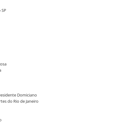
o SP
Rosa
a
 Presidente Domiciano
rtes do Rio de Janeiro
o