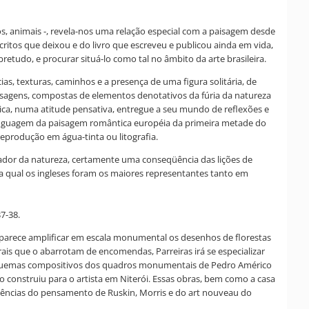
s, animais -, revela-nos uma relação especial com a paisagem desde
critos que deixou e do livro que escreveu e publicou ainda em vida,
tudo, e procurar situá-lo como tal no âmbito da arte brasileira.
s, texturas, caminhos e a presença de uma figura solitária, de
aisagens, compostas de elementos denotativos da fúria da natureza
ica, numa atitude pensativa, entregue a seu mundo de reflexões e
 linguagem da paisagem romântica européia da primeira metade do
reprodução em água-tinta ou litografia.
vador da natureza, certamente uma conseqüência das lições de
a qual os ingleses foram os maiores representantes tanto em
37-38.
, parece amplificar em escala monumental os desenhos de florestas
erais que o abarrotam de encomendas, Parreiras irá se especializar
s esquemas compositivos dos quadros monumentais de Pedro Américo
do construiu para o artista em Niterói. Essas obras, bem como a casa
uências do pensamento de Ruskin, Morris e do art nouveau do