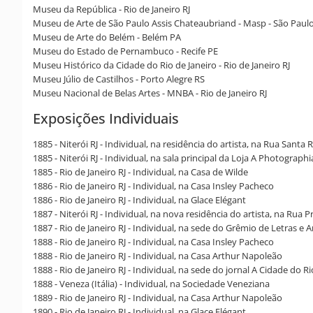
Museu da República - Rio de Janeiro RJ
Museu de Arte de São Paulo Assis Chateaubriand - Masp - São Paul
Museu de Arte do Belém - Belém PA
Museu do Estado de Pernambuco - Recife PE
Museu Histórico da Cidade do Rio de Janeiro - Rio de Janeiro RJ
Museu Júlio de Castilhos - Porto Alegre RS
Museu Nacional de Belas Artes - MNBA - Rio de Janeiro RJ
Exposições Individuais
1885 - Niterói RJ - Individual, na residência do artista, na Rua Santa 
1885 - Niterói RJ - Individual, na sala principal da Loja A Photographi
1885 - Rio de Janeiro RJ - Individual, na Casa de Wilde
1886 - Rio de Janeiro RJ - Individual, na Casa Insley Pacheco
1886 - Rio de Janeiro RJ - Individual, na Glace Elégant
1887 - Niterói RJ - Individual, na nova residência do artista, na Rua
1887 - Rio de Janeiro RJ - Individual, na sede do Grêmio de Letras e A
1888 - Rio de Janeiro RJ - Individual, na Casa Insley Pacheco
1888 - Rio de Janeiro RJ - Individual, na Casa Arthur Napoleão
1888 - Rio de Janeiro RJ - Individual, na sede do jornal A Cidade do Ri
1888 - Veneza (Itália) - Individual, na Sociedade Veneziana
1889 - Rio de Janeiro RJ - Individual, na Casa Arthur Napoleão
1890 - Rio de Janeiro RJ - Individual, na Glace Elégant