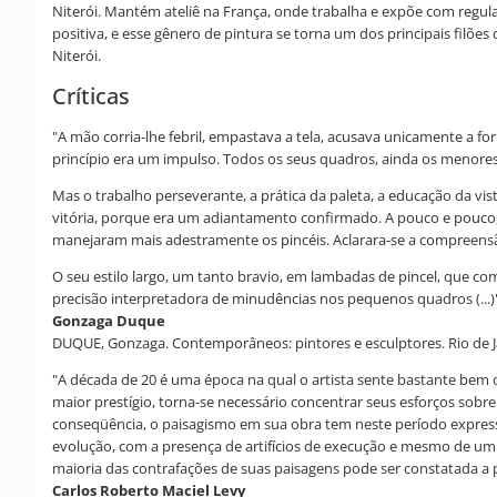
Niterói. Mantém ateliê na França, onde trabalha e expõe com regula
positiva, e esse gênero de pintura se torna um dos principais filões 
Niterói.
Críticas
"A mão corria-lhe febril, empastava a tela, acusava unicamente a fo
princípio era um impulso. Todos os seus quadros, ainda os menores, s
Mas o trabalho perseverante, a prática da paleta, a educação da vi
vitória, porque era um adiantamento confirmado. A pouco e pouco, a
manejaram mais adestramente os pincéis. Aclarara-se a compreensão da
O seu estilo largo, um tanto bravio, em lambadas de pincel, que c
precisão interpretadora de minudências nos pequenos quadros (...)"
Gonzaga Duque
DUQUE, Gonzaga. Contemporâneos: pintores e esculptores. Rio de Jan
"A década de 20 é uma época na qual o artista sente bastante bem 
maior prestígio, torna-se necessário concentrar seus esforços sob
conseqüência, o paisagismo em sua obra tem neste período express
evolução, com a presença de artifícios de execução e mesmo de um
maioria das contrafações de suas paisagens pode ser constatada a pref
Carlos Roberto Maciel Levy