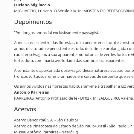
Luciano Migliaccio
MIGLIACCIO, Luciano. O Século XIX. In: MOSTRA DO REDESCOBRIMENTO
Depoimentos
"Por longos annos fui exclusivamente paysagista.
Annos passei dentro das florestas, ou a percorrer o litoral e constat
annos de aturado e persistente estudo, de intima e prolongada c
caracter selvagem, a sua apparente monotonia de verdes fortes e v
forte, dura, com macio avelludado das sombras transparentes.
A constante e apaixonada observação dessa natureza acabou por tor
troncos tortuosos, emmaranhados em curvas de serpente que se vê
Os annos vividos nas florestas habituaram-me a trabalhar à luz ver
Antônio Parreiras
PARREIRAS, Antônio Profissão de fé - DI 027. In: SALGUEIRO, Valéria. A
Acervos
Acervo Banco Itaú S.A. - São Paulo SP
Acervo da Pinacoteca do Estado de São Paulo/Brasil - São Paulo SP
Museu Antônio Parreiras - Niterói RJ