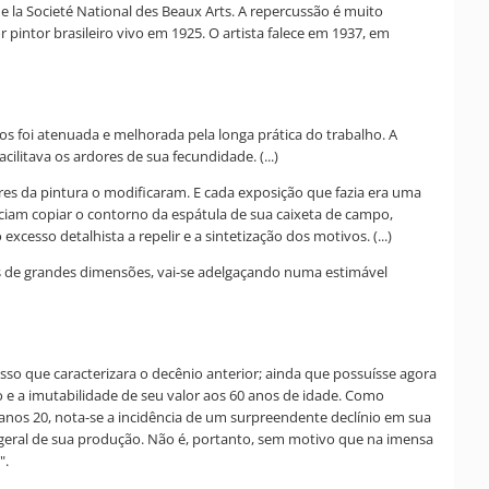
 la Societé National des Beaux Arts. A repercussão é muito
r pintor brasileiro vivo em 1925. O artista falece em 1937, em
pos foi atenuada e melhorada pela longa prática do trabalho. A
ilitava os ardores de sua fecundidade. (...)
res da pintura o modificaram. E cada exposição que fazia era uma
eciam copiar o contorno da espátula de sua caixeta de campo,
cesso detalhista a repelir e a sintetização dos motivos. (...)
as de grandes dimensões, vai-se adelgaçando numa estimável
so que caracterizara o decênio anterior; ainda que possuísse agora
 e a imutabilidade de seu valor aos 60 anos de idade. Como
nos 20, nota-se a incidência de um surpreendente declínio em sua
 geral de sua produção. Não é, portanto, sem motivo que na imensa
".