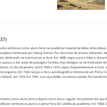
937)
 estudos artísticos como aluno livre na Academia Imperial de Belas Artes (Ai
isciplina ministrada por Georg Grimm. Por discordar do ensino oferecido, d
 dedicando-se à pintura ao ar livre. Em 1888, viajou para a Itália e, durante
0, passou a dar aulas de paisagem na Aiba, mas desligou-se da instituição d
terói, no Rio de Janeiro. Entre 1906 e 1919, viajou frequentemente a Paris,
estrangeiros. Em 1926, lançou o livro autobiográfico História de um Pinto
 Niterói, em 1929. Em 1941, sua casa-ateliê, na mesma cidade, foi transfor
primeiro como aluno livre e depois como aluno regular. No período em que f
fessor estimula os alunos a pintar fora dos ateliês da academia. Em 1884, G