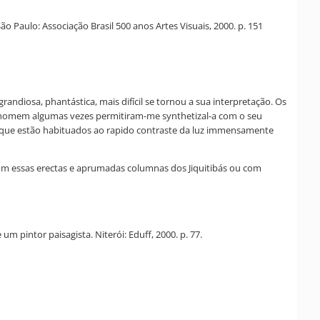
aulo: Associação Brasil 500 anos Artes Visuais, 2000. p. 151
grandiosa, phantástica, mais difícil se tornou a sua interpretação. Os
o homem algumas vezes permitiram-me synthetizal-a com o seu
os que estão habituados ao rapido contraste da luz immensamente
com essas erectas e aprumadas columnas dos Jiquitibás ou com
um pintor paisagista. Niterói: Eduff, 2000. p. 77.