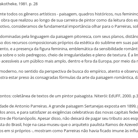
akotheke, 1981. p. 28
e todos os gêneros artísticos - paisagem, quadros históricos, nus feminino
obra que realizou ao longo de sua carreira de pintor como da leitura dos es
ivo, consideramos de fundamental importância olhar para o Parreiras, sobre
dominadas pela linguagem da paisagem pitoresca, com seus planos, distância
 uso dos recursos composicionais próprios da estética do sublime em suas p
ento, e a presença da figura feminina, emblemática da sensibilidade românt
 sobre o solo pedregoso, cheio de irregularidades e pleno de textura. É a
e acessíveis a um público mais amplo, dentro e fora da Europa, por meio da 
 moderno, no sentido da perspectiva de busca do empírico, atento e obser
nstra estar preso às consagradas fórmulas da arte da paisagem romântica, d
contos: coletânea de textos de um pintor paisagista. Niterói: EdUFF, 2000. p.
uridade de Antonio Parreiras. A grande paisagem Sertanejas exposta em 1899
os anos, e para satisfazer as exigências celebrativas das novas capitais fed
tre de Florianópolis. Apesar disso, não deixará de pagar seu tributo ao
uista do Brasil, hoje na casa-museu que o arquiteto paulista Ramos de Azeve
s em si próprios -, mostram como Parreiras não havia ficado imune às infl