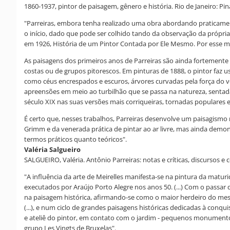
1860-1937, pintor de paisagem, gênero e história. Rio de Janeiro: Pin
"Parreiras, embora tenha realizado uma obra abordando praticament
o início, dado que pode ser colhido tando da observação da própria 
em 1926, História de um Pintor Contada por Ele Mesmo. Por esse mot
As paisagens dos primeiros anos de Parreiras são ainda fortemente 
costas ou de grupos pitorescos. Em pinturas de 1888, o pintor faz
como céus encrespados e escuros, árvores curvadas pela força do v
apreensões em meio ao turbilhão que se passa na natureza, sentada
século XIX nas suas versões mais corriqueiras, tornadas populares 
É certo que, nesses trabalhos, Parreiras desenvolve um paisagismo
Grimm e da venerada prática de pintar ao ar livre, mas ainda demo
termos práticos quanto teóricos".
Valéria Salgueiro
SALGUEIRO, Valéria. Antônio Parreiras: notas e críticas, discursos e 
"A influência da arte de Meirelles manifesta-se na pintura da mat
executados por Araújo Porto Alegre nos anos 50. (...) Com o passar d
na paisagem histórica, afirmando-se como o maior herdeiro do mes
(...), e num ciclo de grandes paisagens históricas dedicadas à conq
e ateliê do pintor, em contato com o jardim - pequenos monumento
grupo Les Vingts de Bruxelas".