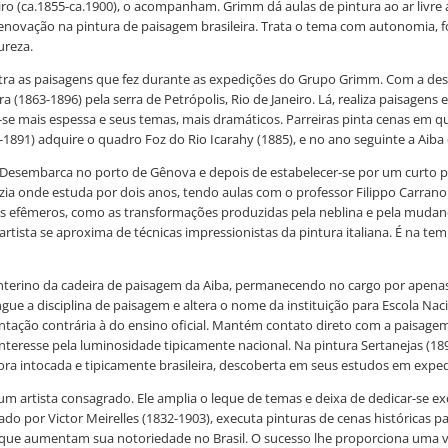
beiro (ca.1855-ca.1900), o acompanham. Grimm dá aulas de pintura ao ar livr
 renovação na pintura de paisagem brasileira. Trata o tema com autonomia, 
ureza.
ostra as paisagens que fez durante as expedições do Grupo Grimm. Com a des
 (1863-1896) pela serra de Petrópolis, Rio de Janeiro. Lá, realiza paisagen
a-se mais espessa e seus temas, mais dramáticos. Parreiras pinta cenas em q
891) adquire o quadro Foz do Rio Icarahy (1885), e no ano seguinte a Aiba 
. Desembarca no porto de Gênova e depois de estabelecer-se por um curto p
ezia onde estuda por dois anos, tendo aulas com o professor Filippo Carran
os efêmeros, como as transformações produzidas pela neblina e pela mudan
 artista se aproxima de técnicas impressionistas da pintura italiana. É na 
 interino da cadeira de paisagem da Aiba, permanecendo no cargo por apena
ue a disciplina de paisagem e altera o nome da instituição para Escola Naci
entação contrária à do ensino oficial. Mantém contato direto com a paisagem 
nteresse pela luminosidade tipicamente nacional. Na pintura Sertanejas (18
ra intocada e tipicamente brasileira, descoberta em seus estudos em expedi
se um artista consagrado. Ele amplia o leque de temas e deixa de dedicar-se
ado por Victor Meirelles (1832-1903), executa pinturas de cenas históricas 
 que aumentam sua notoriedade no Brasil. O sucesso lhe proporciona uma vida