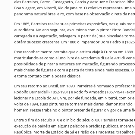
eles Parreiras, Caron, Castagneto, Garcia y Vasquez e Francisco Ri
Boa Viagem, em Niterói, Rio de Janeiro. O coletivo representa uma
panorama natural brasileiro, com base na observação direta da nat
Em 1885, Parreiras realiza suas primeiras exposições, nas quais m
autodidata. No ano seguinte, excursiona com o pintor Pinto Bandeira
carregada e a vegetação, selvagem. A partir daí, sua pincelada torn
obtêm sucesso crescente. Em 1886 o imperador Dom Pedro II (1825-1
Esse reconhecimento permite que o artista viaje à Europa em 1888
matriculando-se como aluno livre da Accademia di Belle Arti di Ven
possibilidade de pintar a natureza em mutação, figurando process
mais cheias de figuras e com a pasta de tinta ainda mais espessa. O
e toma contato com a poesia clássica.
Em seu retorno ao Brasil, em 1890, Parreiras é nomeado professor
Rodolfo Bernardelli (1852-1931) e Rodolfo Amoedo (1857-1941) exting
lecionar na Escola do Ar Livre, por ele fundada, em Niterói, com ori
volta de 1894, suas pinturas se tornam mais claras, demonstrando i
homem. Nesse trabalho o pintor pretende figurar o vigor de uma flo
Entre o fim do século XIX e o início do século XX, Parreiras torna-
execução de painéis em alguns palácios e prédios públicos. Incentiv
República, Morte de Estácio de Sá e Prisão de Tiradentes, trabalhos