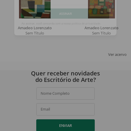
Email
ASSINAR
Amadeo Lorenzato
Amadeo Lorenzato
Sem Título
Sem Título
Ao assinar, você concorda com a nossa
política de privacidade
.
Ver acervo
Quer receber novidades
do Escritório de Arte?
Nome Completo
Email
ENVIAR