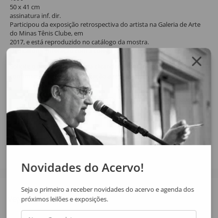
50 x 41 cm
assinatura inf. dir.
Participou da exposição retrospectiva do artista na Galeria de Arte
do Minas Tênis Clube, em
2017, e está reproduzido no catálogo da mostra.
Dedicatória: Interação com a colega Fani Bracher que muito adimiro.
Solicite o orçamento da obra clicando no botão abaixo, após
confirmar o pedido de solicitação a resposta será enviada por email.
SOLICITAR ORÇAMENTO
SOLICITAR VIA WHATSAPP
Compartilhar
Novidades do Acervo!
Seja o primeiro a receber novidades do acervo e agenda dos
Veja também
próximos leilões e exposições.