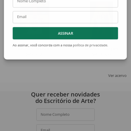
Nome Completo
Email
ASSINAR
Ao assinar, você concorda com a nossa
política de privacidade
.
Amadeo Lorenzato
Amadeo Lorenzato
Sem Título
Sem Título
Ver acervo
Quer receber novidades
do Escritório de Arte?
Nome Completo
Email