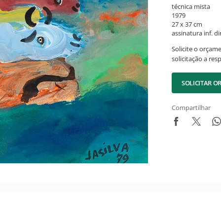
técnica mista
1979
27 x 37 cm
assinatura inf. dir
Solicite o orçam
solicitação a res
SOLICITAR 
Compartilhar