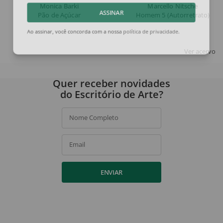
Monica Barki
Marcello Nitsche
Pão de Açúcar
Homem 5 (Autorretrato)
ASSINAR
Ao assinar, você concorda com a nossa
política de privacidade
.
Ver acervo
Quer receber novidades
do Escritório de Arte?
Nome Completo
Email
ENVIAR