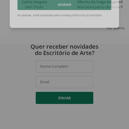
Carlos Vergara
Alberto da Veiga Guignard
Sem Título
Marianna perto de Ouro Pret
ASSINAR
Ao assinar, você concorda com a nossa
política de privacidade
.
Ver acervo
Quer receber novidades
do Escritório de Arte?
Nome Completo
Email
ENVIAR