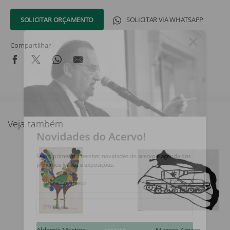
SOLICITAR ORÇAMENTO
SOLICITAR VIA WHATSAPP
Compartilhar
Veja também
Novidades do Acervo!
Seja o primeiro a receber novidades do acervo e agenda dos
próximos leilões e exposições.
Nome Completo
Email