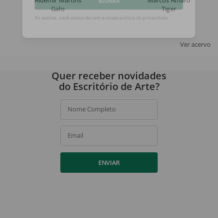
Aldemir Martins
Marcos Amaro
Galo
Tiger
ASSINAR
Ao assinar, você concorda com a nossa
política de privacidade
.
Ver acervo
Quer receber novidades
do Escritório de Arte?
Nome Completo
Email
ENVIAR