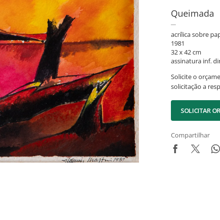
Queimada
acrílica sobre pa
1981
32 x 42 cm
assinatura inf. dir
Solicite o orçam
solicitação a res
SOLICITAR 
Compartilhar