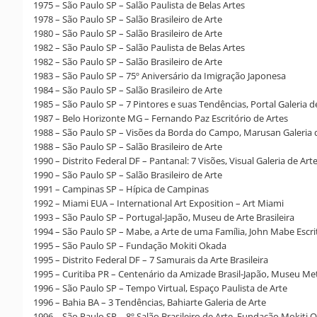
1975 – São Paulo SP – Salão Paulista de Belas Artes
1978 – São Paulo SP – Salão Brasileiro de Arte
1980 – São Paulo SP – Salão Brasileiro de Arte
1982 – São Paulo SP – Salão Paulista de Belas Artes
1982 – São Paulo SP – Salão Brasileiro de Arte
1983 – São Paulo SP – 75º Aniversário da Imigração Japonesa
1984 – São Paulo SP – Salão Brasileiro de Arte
1985 – São Paulo SP – 7 Pintores e suas Tendências, Portal Galeria d
1987 – Belo Horizonte MG – Fernando Paz Escritório de Artes
1988 – São Paulo SP – Visões da Borda do Campo, Marusan Galeria 
1988 – São Paulo SP – Salão Brasileiro de Arte
1990 – Distrito Federal DF – Pantanal: 7 Visões, Visual Galeria de Art
1990 – São Paulo SP – Salão Brasileiro de Arte
1991 – Campinas SP – Hípica de Campinas
1992 – Miami EUA – International Art Exposition – Art Miami
1993 – São Paulo SP – Portugal-Japão, Museu de Arte Brasileira
1994 – São Paulo SP – Mabe, a Arte de uma Família, John Mabe Escri
1995 – São Paulo SP – Fundação Mokiti Okada
1995 – Distrito Federal DF – 7 Samurais da Arte Brasileira
1995 – Curitiba PR – Centenário da Amizade Brasil-Japão, Museu Me
1996 – São Paulo SP – Tempo Virtual, Espaço Paulista de Arte
1996 – Bahia BA – 3 Tendências, Bahiarte Galeria de Arte
1996 – São Paulo SP – 8º Salão Brasileiro de Arte, Fundação Mokiti 