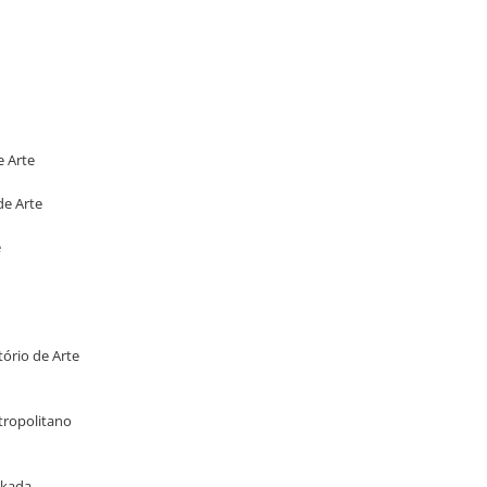
e Arte
de Arte
e
tório de Arte
tropolitano
Okada