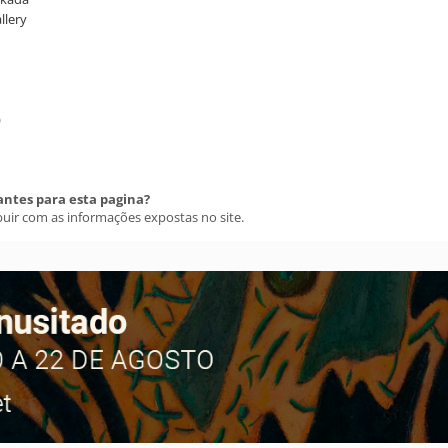
llery
)
antes para esta pagina?
buir com as informações expostas no site.