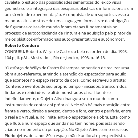
cavalete, o estudo das possibilidades semânticas do léxico visual
geométrico e a integração das pesquisas plásticas e informacionais em
um só veio de experimentação. A conquista de um suporte avesso a
manobras ilusionistas e de uma linguagem formal livre da obrigação
de figurar as coisas do mundo foram etapas fundamentais no
processo de autoconsciência da Pintura e na aquisição pelo pintor de
meios plásticos-informacionais auto-presentativos e autônomos".
Roberto Conduru
CONDURU, Roberto. Willys de Castro: o belo na ordem do dia. 1998.
104 p., il. p&b. Mestrado - , Rio de Janeiro, 1998, p. 16-18.
"O esforço de Willys de Castro foi sempre no sentido de realizar uma
obra auto-referente, atraindo a atenção do espectador para aquilo
que acontece no espaço restrito da obra. Como escreveu o artista:
'Contendo eventos de seu próprio tempo - iniciados, transcorridos,
findados e reiniciados - e ali demonstrados clara, fluente e
indefinidamente, o Objeto-Ativo inaugura-se no mundo como
instrumento de contar a si próprio'. Nele não há mais oposição entre
frente e verso, direito e avesso, dentro e fora, centro e periferia, entre
o real e o virtual, e, no limite, entre o espectador e a obra. Esta, como
que flutua num espaço que ainda não tem nome, pois está sendo
criado no momento da percepção. No Objeto-Ativo, como nos seus
Pluriobjetos, dos anos 80, o espaço não é unifocal e perspectivista,