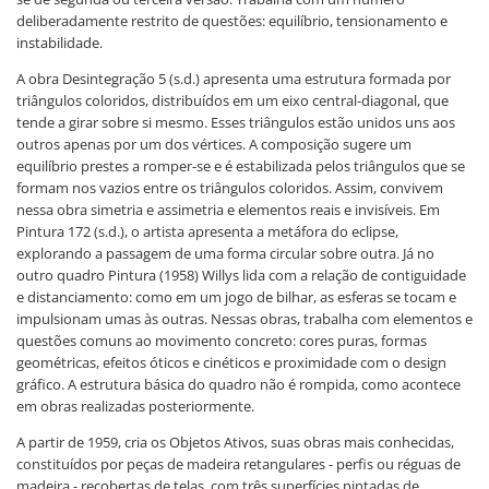
deliberadamente restrito de questões: equilíbrio, tensionamento e
instabilidade.
A obra Desintegração 5 (s.d.) apresenta uma estrutura formada por
triângulos coloridos, distribuídos em um eixo central-diagonal, que
tende a girar sobre si mesmo. Esses triângulos estão unidos uns aos
outros apenas por um dos vértices. A composição sugere um
equilíbrio prestes a romper-se e é estabilizada pelos triângulos que se
formam nos vazios entre os triângulos coloridos. Assim, convivem
nessa obra simetria e assimetria e elementos reais e invisíveis. Em
Pintura 172 (s.d.), o artista apresenta a metáfora do eclipse,
explorando a passagem de uma forma circular sobre outra. Já no
outro quadro Pintura (1958) Willys lida com a relação de contiguidade
e distanciamento: como em um jogo de bilhar, as esferas se tocam e
impulsionam umas às outras. Nessas obras, trabalha com elementos e
questões comuns ao movimento concreto: cores puras, formas
geométricas, efeitos óticos e cinéticos e proximidade com o design
gráfico. A estrutura básica do quadro não é rompida, como acontece
em obras realizadas posteriormente.
A partir de 1959, cria os Objetos Ativos, suas obras mais conhecidas,
constituídos por peças de madeira retangulares - perfis ou réguas de
madeira - recobertas de telas, com três superfícies pintadas de