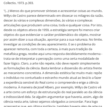
Collectio, 1973. p.393.
"(...) Menos do que promover sínteses e acrescentar coisas ao mundo,
Willys de Castro parece determinado em dissecar os milagres da razão,
descer às várias e complexas dimensões, às várias e complexas
articulações que produzem uma coisa, toda e qualquer coisa. Por isto,
desde os objetos ativos de 1959, a estratégia sempre foi menos criar
objetos do que evidenciar o caráter problemático do objeto, mostrar
por assim dizer a sua situação, apontar para a sua natureza. No limite,
investigar as condições de seu aparecimento. E se o problema do
aparecer remonta, com toda a certeza, à mais pura tradição da
metafísica grega, recebe aqui uma resposta decididamente moderna -
trata-se de interpretar a percepção como uma certa modalidade de
fazer lógico. Claro, a arte não repete, não deve repetir simplesmente
as formulações da ciência. Basta lembrar a dissensão do artista frente
ao mecanismo concretista. A dimensão estética faz muito mais: repõe
o indivíduo no conturbado e estranho mundo atual ao levá-lo a fazer
a experiência sensível do Real como o compreende e erige a ciência
moderna. À maneira de Josef Albers, por exemplo, Willys de Castro vê
a arte como um esforço de estruturação do real paralelo ao da ciência
e indissociável dela. Se alguém argumentar que haveria, assim, algo de
ciência nesta arte, talvez sejamos obrigados a concordar. Para logo
acrescentar que, em última instância, também haveria algo de arte na