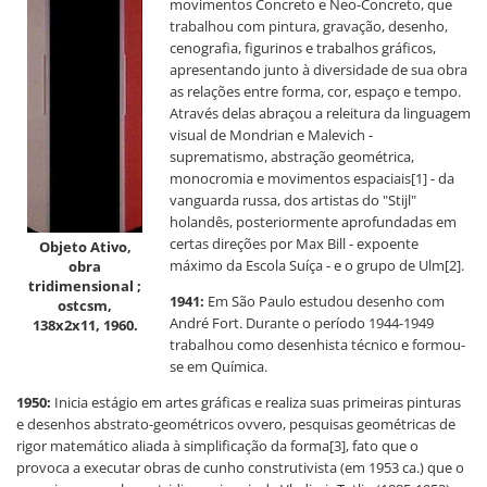
movimentos Concreto e Neo-Concreto, que
trabalhou com pintura, gravação, desenho,
cenografia, figurinos e trabalhos gráficos,
apresentando junto à diversidade de sua obra
as relações entre forma, cor, espaço e tempo.
Através delas abraçou a releitura da linguagem
visual de Mondrian e Malevich -
suprematismo, abstração geométrica,
monocromia e movimentos espaciais[1] - da
vanguarda russa, dos artistas do "Stijl"
holandês, posteriormente aprofundadas em
certas direções por Max Bill - expoente
Objeto Ativo,
máximo da Escola Suíça - e o grupo de Ulm[2].
obra
tridimensional ;
1941:
Em São Paulo estudou desenho com
ostcsm,
André Fort. Durante o período 1944-1949
138x2x11, 1960.
trabalhou como desenhista técnico e formou-
se em Química.
1950:
Inicia estágio em artes gráficas e realiza suas primeiras pinturas
e desenhos abstrato-geométricos ovvero, pesquisas geométricas de
rigor matemático aliada à simplificação da forma[3], fato que o
provoca a executar obras de cunho construtivista (em 1953 ca.) que o