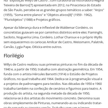
Na "Exposição Willys de Castro", com curadoria da historiadora Regina
Teixeira de Barros[7] apresentada em 2012, na Pinacoteca do Estado
de São Paulo, percebe-se as grandes grupos temáticos a saber: "Anjos"
(1955), "Soma entre planos" e "Objetos ativos[8]" (1959 - 1962),
"Pluriobjetos" (1988) e Projetos gráficos.
Apesar da liderança dura e inflexível de Waldemar Cordeiro, os
concretistas guiavam-se por caminhos distintos entre eles: Fiaminghi,
Saciloto, Noguerira Lima, Cordeiro, Lothar Charoux e o próprio Wyllis
sem esquecermos os cariocas Amílcar de Castro, Weissmann, Palatnik,
Carvão, Lygia Pape, Oiticica entre outros.
Florilégio
Willys de Castro realizou suas primeiras pinturas no fim da década de
1940 e, a partir de 1950, trabalha com abstração geométrica. Em 1954,
funda com o artista Hércules Barsotti (1914) o Estúdio de Projetos
Gráficos, no qual trabalha até 1964. Dedica-se à programação visual e
a projetos de padronagens para tecidos. Nas décadas de 1950 e 1960
trabalha também na confecção de cenários e figurinos para teatro. A
produção do artista, na segunda metade da década de 1950,
relaciona-se à dos artistas do movimento concreto. Denomina suas
obras simplesmente de Pinturas, numerando-as ou indicando tratar-
se de segunda ou terceira versão. Trabalha com um número