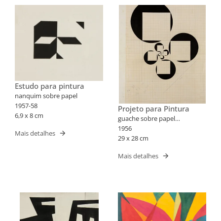
Estudo para pintura
nanquim sobre papel
1957-58
Projeto para Pintura
6,9 x 8 cm
guache sobre papel
milimetrado
1956
Mais detalhes
29 x 28 cm
Mais detalhes