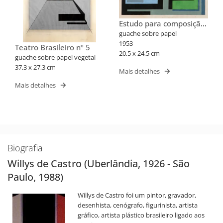
Estudo para composição
VI: distribuição rítmica
guache sobre papel
sobre um sistema
1953
Teatro Brasileiro nº 5
modulado
20,5 x 24,5 cm
guache sobre papel vegetal
37,3 x 27,3 cm
Mais detalhes
Mais detalhes
Biografia
Willys de Castro (Uberlândia, 1926 - São
Paulo, 1988)
Willys de Castro foi um pintor, gravador,
desenhista, cenógrafo, figurinista, artista
gráfico, artista plástico brasileiro ligado aos