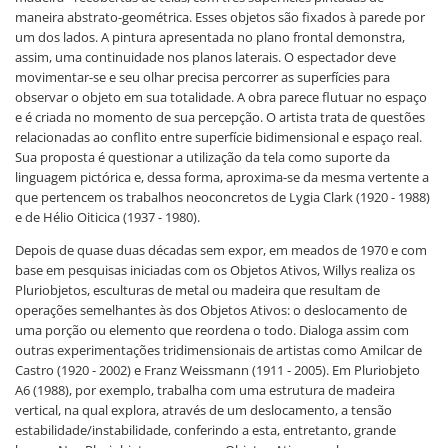
maneira abstrato-geométrica. Esses objetos são fixados à parede por
um dos lados. A pintura apresentada no plano frontal demonstra,
assim, uma continuidade nos planos laterais. O espectador deve
movimentar-se e seu olhar precisa percorrer as superfícies para
observar o objeto em sua totalidade. A obra parece flutuar no espaço
e é criada no momento de sua percepção. O artista trata de questões
relacionadas ao conflito entre superfície bidimensional e espaço real.
Sua proposta é questionar a utilização da tela como suporte da
linguagem pictórica e, dessa forma, aproxima-se da mesma vertente a
que pertencem os trabalhos neoconcretos de Lygia Clark (1920 - 1988)
e de Hélio Oiticica (1937 - 1980).
Depois de quase duas décadas sem expor, em meados de 1970 e com
base em pesquisas iniciadas com os Objetos Ativos, Willys realiza os
Pluriobjetos, esculturas de metal ou madeira que resultam de
operações semelhantes às dos Objetos Ativos: o deslocamento de
uma porção ou elemento que reordena o todo. Dialoga assim com
outras experimentações tridimensionais de artistas como Amilcar de
Castro (1920 - 2002) e Franz Weissmann (1911 - 2005). Em Pluriobjeto
A6 (1988), por exemplo, trabalha com uma estrutura de madeira
vertical, na qual explora, através de um deslocamento, a tensão
estabilidade/instabilidade, conferindo a esta, entretanto, grande