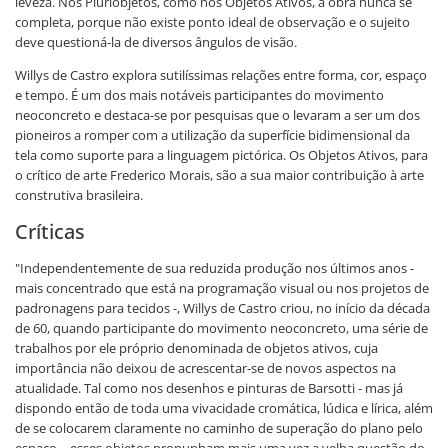
leveza. Nos Pluriobjetos, como nos Objetos Ativos, a obra nunca se
completa, porque não existe ponto ideal de observação e o sujeito
deve questioná-la de diversos ângulos de visão.
Willys de Castro explora sutilíssimas relações entre forma, cor, espaço
e tempo. É um dos mais notáveis participantes do movimento
neoconcreto e destaca-se por pesquisas que o levaram a ser um dos
pioneiros a romper com a utilização da superfície bidimensional da
tela como suporte para a linguagem pictórica. Os Objetos Ativos, para
o crítico de arte Frederico Morais, são a sua maior contribuição à arte
construtiva brasileira.
Críticas
"Independentemente de sua reduzida produção nos últimos anos -
mais concentrado que está na programação visual ou nos projetos de
padronagens para tecidos -, Willys de Castro criou, no início da década
de 60, quando participante do movimento neoconcreto, uma série de
trabalhos por ele próprio denominada de objetos ativos, cuja
importância não deixou de acrescentar-se de novos aspectos na
atualidade. Tal como nos desenhos e pinturas de Barsotti - mas já
dispondo então de toda uma vivacidade cromática, lúdica e lírica, além
de se colocarem claramente no caminho de superação do plano pelo
espaço -, esses objetos propunham mais uma vez a velha questão do