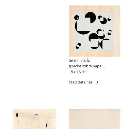
Sem Título
guache sobre papel
milimetrado
18 x 18 cm
Mais detalhes