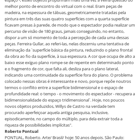
melhor ponto de encontro do virtual com o real. Eram peças de
madeira, na espessura de tábuas, geometricamente tratadas pela
pintura em três das suas quatro superfícies com a quarta superfície
ficavam presas à parede, de modo que o espectador podia realizar um
percurso de visão de 180 graus, jamais conseguindo, no entanto,
dispor a um só momento de toda a percepção de cada uma dessas
peças. Ferreira Gullar, ao referi-las, nelas discerniu uma tentativa de
eliminação da ´superfície básica da pintura, reduzindo o plano frontal
da obra ao fio da superfície, à sua espessura. A cor que ocupa de alto a
baixo esse exíguo plano rompe-se de repente em determinado ponto
e o fragmento de cor, que falta ali, desliza para o plano lateral,
indicando uma continuidade da superfície fora do plano. O problema
colocado nessas obras é interessante e novo, porque repõe noutros
termos o conflito entre a superfície bidimensional e o espaço de
profundidade real: o tempo - o movimento do espectador - recupera a
bidimensionalidade do espaço tridimensional´. Hoje, nos poucos
novos objetos produzidos, Willys de Castro na verdade tem
procurado aperfeiçoar aquela antiga pesquisa, inclusive,
episodicamente, no campo do múltiplo, para dela extrair toda a
riqueza de possibilidades implícitas".
Roberto Pontual
PONTUAL, Roberto. Arte/ Brasil/ hoje: 50 anos depois. São Paulo: