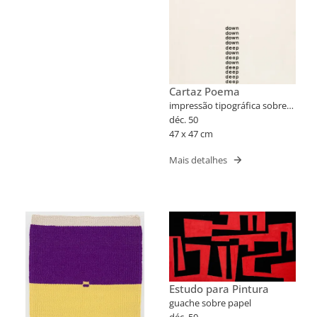
Cartaz Poema
impressão tipográfica sobre
cartão
déc. 50
47 x 47 cm
Mais detalhes
Estudo para Pintura
guache sobre papel