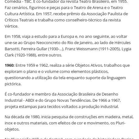
Comédia - TBC. É co-fundador da revista Teatro Brasileiro, em 1955.
Faz cenários, figurinos e peças para o Teatro de Arena e o Teatro
Cultura Artística. Em 1957, recebe prêmio da Associação Paulista de
Críticos Teatrais e trabalha como conselheiro-técnico da revista
Vértice.
Em 1958, viaja a estudo para a Europa e, no ano seguinte, ao voltar
une-se ao Grupo Neoconcreto do Rio de Janeiro, ao lado de Hércules
Barsotti, Ferreira Gullar (1930-...), Franz Weissmann (1911-2005), Lygia
Clark (1920-1988), entre outros.
1960:
Entre 1959 e 1962, realiza a série Objetos Ativos, trabalhos que
exploram o plano e o volume como elementos plásticos,
questionando a utilização da tela enquanto suporte da linguagem
pictórica.
É co-fundador e membro da Associação Brasileira de Desenho
Industrial - ABDI e do Grupo Novas Tendências. De 1966 a 1967,
projeta estampas para tecidos voltados a produção industrial.
Na década de 1980, inicia pesquisa de construções em madeira, metal,
inox e outros materiais, com efeitos de cor e movimento, os Pluri-
objetos.