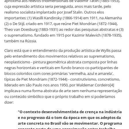
aproxima aos relevos tridimensionais de Vladimir Tatlin (1885-1953),
cuja expressão artística seria perseguida, anos mais tarde, pelo
realismo socialista implantado por Josef Stalin. Outros elos
importantes: (1) Wasilli Kandinsky (1866-1914) em 1911, na Alemanha
(2) o De Stijl, criado em 1917, que reúne Piet Mondrian (1872-1944),
Theo van Doesburg (1883-1931) ao redor das pesquisas abstratas e (3)
o suprematismo, fundado em 1915 por Kazimir Malevich (1878-1935),
também na Rússia.
Claro está que o entendimento da produção artística de Wyllis passa
pelo entendimento dos movimentos relativos ao suprematismo,
neoplasticismo - pintura geométrica abstrata composta por linhas
negras horizontais e verticais em fundo branco co-participantes de
blocos coloridos com cores primárias 'vermelha, azul e amarela',
típicas de Piet Mondriam (1872-1944) - construtivismo, concretismo,
liderado em são Paulo nos anos 1950, por Waldemar Cordeiro[4]
implicava numa forma abstrata de arte sem nenhuma representação
ou conteúdo simbólico que o próprio trabalho em si poderíamos
dizer:
"O contexto desenvolvimentista de crença na indústria
e no progresso dá o tom da época em que os adeptos da
arte concreta no Brasil vão se movimentar. O programa
concreto parte de uma aproximação entre trabalho