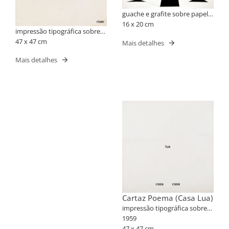
guache e grafite sobre papel
quadriculado
16 x 20 cm
impressão tipográfica sobre
cartão
47 x 47 cm
Mais detalhes
Mais detalhes
Cartaz Poema (Casa Lua)
impressão tipográfica sobre
cartão
1959
47 x 47 cm