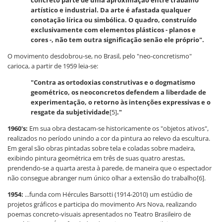
artístico e industrial. Da arte é afastada qualquer
conotação lírica ou simbólica. O quadro, construído
exclusivamente com elementos plásticos - planos e
cores -, não tem outra significação senão ele próprio".
O movimento desdobrou-se, no Brasil, pelo "neo-concretismo"
carioca, a partir de 1959 leia-se:
"Contra as ortodoxias construtivas e o dogmatismo
geométrico, os neoconcretos defendem a liberdade de
experimentação, o retorno às intenções expressivas e o
resgate da subjetividade
[5]
."
1960's:
Em sua obra destacam-se historicamente os "objetos ativos",
realizados no período unindo a cor da pintura ao relevo da escultura.
Em geral são obras pintadas sobre tela e coladas sobre madeira,
exibindo pintura geométrica em três de suas quatro arestas,
prendendo-se a quarta aresta à parede, de maneira que o espectador
não consegue abranger num único olhar a extensão do trabalho[6].
1954:
...funda com Hércules Barsotti (1914-2010) um estúdio de
projetos gráficos e participa do movimento Ars Nova, realizando
poemas concreto-visuais apresentados no Teatro Brasileiro de