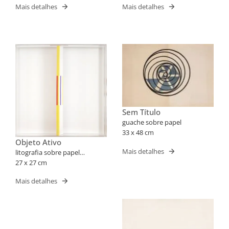
Mais detalhes
Mais detalhes
Sem Título
guache sobre papel
33 x 48 cm
Objeto Ativo
Mais detalhes
litografia sobre papel
schoeller dobrado
27 x 27 cm
Mais detalhes