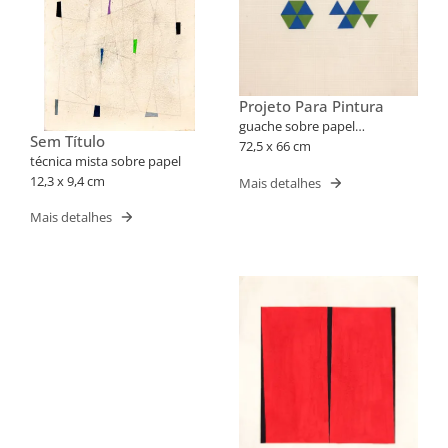
Projeto Para Pintura
guache sobre papel
Sem Título
milimetrado
72,5 x 66 cm
técnica mista sobre papel
12,3 x 9,4 cm
Mais detalhes
Mais detalhes