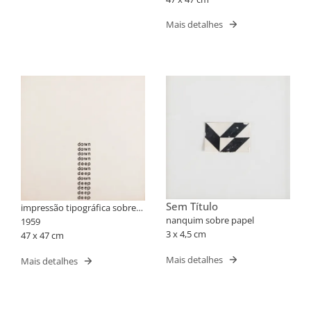
Mais detalhes
Sem Título
impressão tipográfica sobre
nanquim sobre papel
cartão
1959
3 x 4,5 cm
47 x 47 cm
Mais detalhes
Mais detalhes