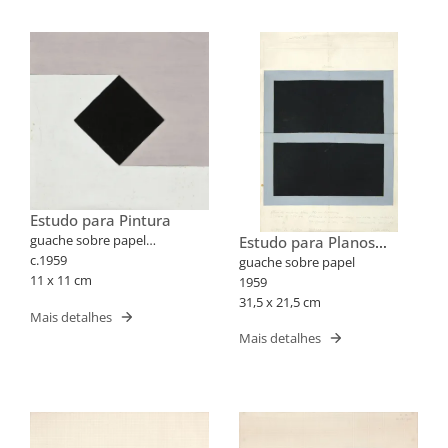
Estudo para Pintura
guache sobre papel
Estudo para Planos
quadriculado
c.1959
interpostos
guache sobre papel
11 x 11 cm
1959
31,5 x 21,5 cm
Mais detalhes
Mais detalhes