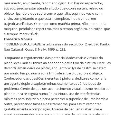
mas aberto, envolvente, fenomenológico. O olhar do espectador,
ativado, precisa estar atendo a tudo que ocorre na tela, relevo ou
objeto, ligando o que sobra com o que falta, suprindo vazio com
cheio, completando o que está incompleto, indo e vindo, em
trajetórias elípticas. O tempo como matéria-prima. Não o tempo da
máquina, pendular e repetitivo, mas o tempo orgânico, do corpo, que
é sempre imprevisível".
Frederico Morais
TRIDIMENSIONALIDADE: arte brasileira do século XX. 2. ed. São Paulo:
Itaú Cultural : Cosac & Naify, 1999. p. 232.
"Enquanto o esgotamento das potencialidades reais e virtuais do
plano leva Clark e Oiticica ao abandono definitivo da pintura, Hércules
Barsotti jamais deixa de pintar, enquanto Willys de Castro se detém
por muito tempo numa zona limítrofe entre o quadro e o objeto.
Conhecedor das questões inerentes à pintura, dedica-se como faria
um agente duplo a explorar minuciosamente os vários lados do
problema. Ciente de que um acontecimento visual mesmo restrito ao
plano nunca se esgota numa única leitura, usa de interferências
mínimas para induzir o olhar a percorrer a superfície de uma borda a
outra, percebendo falhas e deslizamentos, para assim remontar
gestalticamente a composição. Através de pequenas aberturas e
amplos vazamentos, sugere a continuidade da pintura para além do