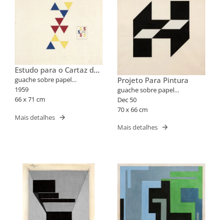
Estudo para o Cartaz da
5ª Bienal de SP
Projeto Para Pintura
guache sobre papel
quadriculado
1959
guache sobre papel
66 x 71 cm
milimetrado
Dec 50
70 x 66 cm
Mais detalhes
Mais detalhes