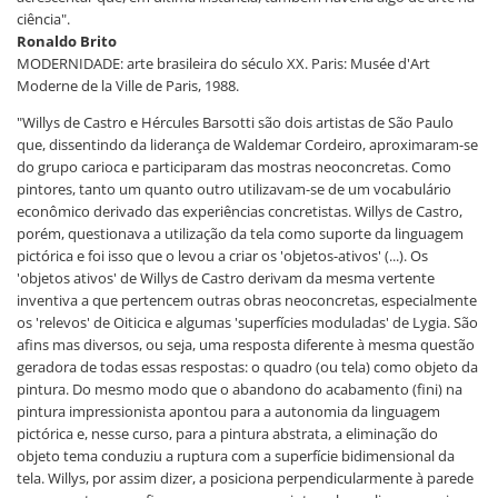
ciência".
Ronaldo Brito
MODERNIDADE: arte brasileira do século XX. Paris: Musée d'Art
Moderne de la Ville de Paris, 1988.
"Willys de Castro e Hércules Barsotti são dois artistas de São Paulo
que, dissentindo da liderança de Waldemar Cordeiro, aproximaram-se
do grupo carioca e participaram das mostras neoconcretas. Como
pintores, tanto um quanto outro utilizavam-se de um vocabulário
econômico derivado das experiências concretistas. Willys de Castro,
porém, questionava a utilização da tela como suporte da linguagem
pictórica e foi isso que o levou a criar os 'objetos-ativos' (...). Os
'objetos ativos' de Willys de Castro derivam da mesma vertente
inventiva a que pertencem outras obras neoconcretas, especialmente
os 'relevos' de Oiticica e algumas 'superfícies moduladas' de Lygia. São
afins mas diversos, ou seja, uma resposta diferente à mesma questão
geradora de todas essas respostas: o quadro (ou tela) como objeto da
pintura. Do mesmo modo que o abandono do acabamento (fini) na
pintura impressionista apontou para a autonomia da linguagem
pictórica e, nesse curso, para a pintura abstrata, a eliminação do
objeto tema conduziu a ruptura com a superfície bidimensional da
tela. Willys, por assim dizer, a posiciona perpendicularmente à parede