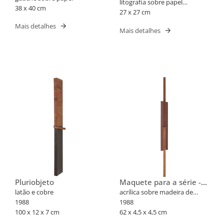
litografia sobre papel
38 x 40 cm
schoeller dobrado
27 x 27 cm
Mais detalhes
Mais detalhes
Pluriobjeto
Maquete para a série -
Pluriobjeto A6
latão e cobre
acrílica sobre madeira de
1988
cedro polida
1988
100 x 12 x 7 cm
62 x 4,5 x 4,5 cm