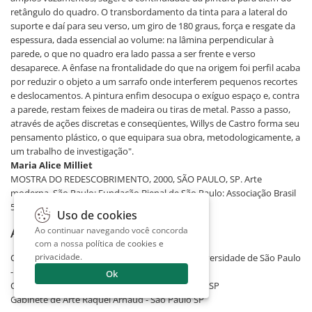
retângulo do quadro. O transbordamento da tinta para a lateral do
suporte e daí para seu verso, um giro de 180 graus, força e resgate da
espessura, dada essencial ao volume: na lâmina perpendicular à
parede, o que no quadro era lado passa a ser frente e verso
desaparece. A ênfase na frontalidade do que na origem foi perfil acaba
por reduzir o objeto a um sarrafo onde interferem pequenos recortes
e deslocamentos. A pintura enfim desocupa o exíguo espaço e, contra
a parede, restam feixes de madeira ou tiras de metal. Passo a passo,
através de ações discretas e conseqüentes, Willys de Castro forma seu
pensamento plástico, o que equipara sua obra, metodologicamente, a
um trabalho de investigação".
Maria Alice Milliet
MOSTRA DO REDESCOBRIMENTO, 2000, SÃO PAULO, SP. Arte
moderna. São Paulo: Fundação Bienal de São Paulo: Associação Brasil
500 anos Artes Visuais, 2000. p.54.
Uso de cookies
Acervos
Ao continuar navegando você concorda
com a nossa
política de cookies e
privacidade
.
Coleção Museu de Arte Contemporânea da Universidade de São Paulo
- SP
Ok
Coleção Museu de Arte Moderna de São Paulo - SP
Gabinete de Arte Raquel Arnaud - São Paulo SP