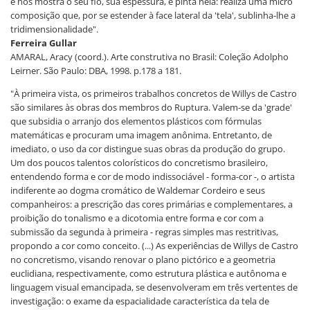
e nos mostra o seu fio, sua espessura, e pinta nela: realiza uma micro
composição que, por se estender à face lateral da 'tela', sublinha-lhe a
tridimensionalidade".
Ferreira Gullar
AMARAL, Aracy (coord.). Arte construtiva no Brasil: Coleção Adolpho
Leirner. São Paulo: DBA, 1998. p.178 a 181.
"À primeira vista, os primeiros trabalhos concretos de Willys de Castro
são similares às obras dos membros do Ruptura. Valem-se da 'grade'
que subsidia o arranjo dos elementos plásticos com fórmulas
matemáticas e procuram uma imagem anônima. Entretanto, de
imediato, o uso da cor distingue suas obras da produção do grupo.
Um dos poucos talentos colorísticos do concretismo brasileiro,
entendendo forma e cor de modo indissociável - forma-cor -, o artista
indiferente ao dogma cromático de Waldemar Cordeiro e seus
companheiros: a prescrição das cores primárias e complementares, a
proibição do tonalismo e a dicotomia entre forma e cor com a
submissão da segunda à primeira - regras simples mas restritivas,
propondo a cor como conceito. (...) As experiências de Willys de Castro
no concretismo, visando renovar o plano pictórico e a geometria
euclidiana, respectivamente, como estrutura plástica e autônoma e
linguagem visual emancipada, se desenvolveram em três vertentes de
investigação: o exame da espacialidade característica da tela de