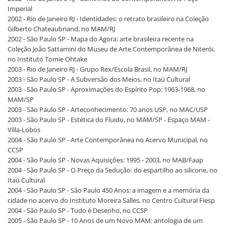
Imperial
2002 - Rio de Janeiro RJ - Identidades: o retrato brasileiro na Coleção
Gilberto Chateaubriand, no MAM/RJ
2002 - São Paulo SP - Mapa do Agora: arte brasileira recente na
Coleção João Sattamini do Museu de Arte Contemporânea de Niterói,
no Instituto Tomie Ohtake
2003 - Rio de Janeiro RJ - Grupo Rex/Escola Brasil, no MAM/RJ
2003 - São Paulo SP - A Subversão dos Meios, no Itaú Cultural
2003 - São Paulo SP - Aproximações do Espírito Pop: 1963-1968, no
MAM/SP
2003 - São Paulo SP - Arteconhecimento: 70 anos USP, no MAC/USP
2003 - São Paulo SP - Estética do Fluido, no MAM/SP - Espaço MAM -
Villa-Lobos
2004 - São Paulo SP - Arte Contemporânea no Acervo Municipal, no
CCSP
2004 - São Paulo SP - Novas Aquisições: 1995 - 2003, no MAB/Faap
2004 - São Paulo SP - O Preço da Sedução: do espartilho ao silicone, no
Itaú Cultural
2004 - São Paulo SP - São Paulo 450 Anos: a imagem e a memória da
cidade no acervo do Instituto Moreira Salles, no Centro Cultural Fiesp
2004 - São Paulo SP - Tudo é Desenho, no CCSP
2005 - São Paulo SP - 10 Anos de um Novo MAM: antologia de um