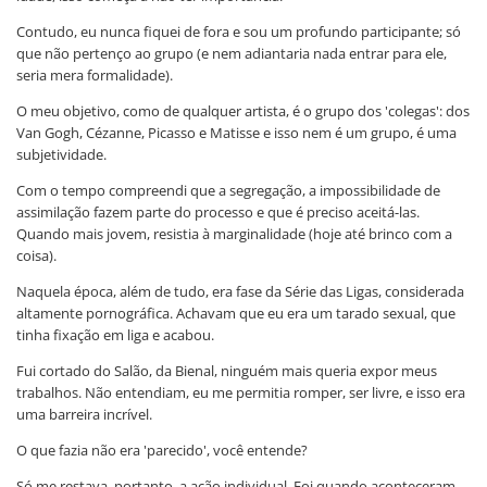
Contudo, eu nunca fiquei de fora e sou um profundo participante; só
que não pertenço ao grupo (e nem adiantaria nada entrar para ele,
seria mera formalidade).
O meu objetivo, como de qualquer artista, é o grupo dos 'colegas': dos
Van Gogh, Cézanne, Picasso e Matisse e isso nem é um grupo, é uma
subjetividade.
Com o tempo compreendi que a segregação, a impossibilidade de
assimilação fazem parte do processo e que é preciso aceitá-las.
Quando mais jovem, resistia à marginalidade (hoje até brinco com a
coisa).
Naquela época, além de tudo, era fase da Série das Ligas, considerada
altamente pornográfica. Achavam que eu era um tarado sexual, que
tinha fixação em liga e acabou.
Fui cortado do Salão, da Bienal, ninguém mais queria expor meus
trabalhos. Não entendiam, eu me permitia romper, ser livre, e isso era
uma barreira incrível.
O que fazia não era 'parecido', você entende?
Só me restava, portanto, a ação individual. Foi quando aconteceram