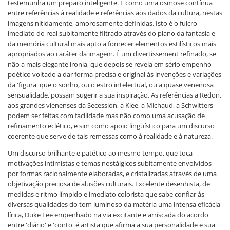
testemunha um preparo inteligente. É como uma osmose contínua
entre referências à realidade e referências aos dados da cultura, nestas
imagens nitidamente, amorosamente definidas. Isto é o fulcro
imediato do real subitamente filtrado através do plano da fantasia e
da memória cultural mais apto a fornecer elementos estilísticos mais
apropriados ao caráter da imagem. É um divertissement refinado, se
não a mais elegante ironia, que depois se revela em sério empenho
poético voltado a dar forma precisa e original às invenções e variações
da 'figura' que o sonho, ou o estro intelectual, ou a quase venenosa
sensualidade, possam sugerir a sua inspiração. As referências a Redon,
aos grandes vienenses da Secession, a Klee, a Michaud, a Schwitters
podem ser feitas com facilidade mas não como uma acusação de
refinamento eclético, e sim como apoio lingüístico para um discurso
coerente que serve de tais remessas como à realidade e à natureza.
Um discurso brilhante e patético ao mesmo tempo, que toca
motivações intimistas e temas nostálgicos subitamente envolvidos
por formas racionalmente elaboradas, e cristalizadas através de uma
objetivação preciosa de alusões culturais. Excelente desenhista, de
medidas e ritmo límpido e imediato colorista que sabe confiar às
diversas qualidades do tom luminoso da matéria uma intensa eficácia
lírica, Duke Lee empenhado na via excitante e arriscada do acordo
entre 'diário' e 'conto' é artista que afirma a sua personalidade e sua