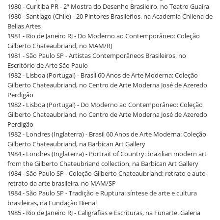
1980 - Curitiba PR - 2ª Mostra do Desenho Brasileiro, no Teatro Guaíra
1980 - Santiago (Chile) - 20 Pintores Brasileños, na Academia Chilena de
Bellas Artes
1981 - Rio de Janeiro RJ - Do Moderno ao Contemporâneo: Coleção
Gilberto Chateaubriand, no MAM/RJ
1981 - São Paulo SP - Artistas Contemporâneos Brasileiros, no
Escritório de Arte São Paulo
1982 - Lisboa (Portugal) - Brasil 60 Anos de Arte Moderna: Coleção
Gilberto Chateaubriand, no Centro de Arte Moderna José de Azeredo
Perdigão
1982 - Lisboa (Portugal) - Do Moderno ao Contemporâneo: Coleção
Gilberto Chateaubriand, no Centro de Arte Moderna José de Azeredo
Perdigão
1982 - Londres (Inglaterra) - Brasil 60 Anos de Arte Moderna: Coleção
Gilberto Chateaubriand, na Barbican Art Gallery
1984 - Londres (Inglaterra) - Portrait of Country: brazilian modern art
from the Gilberto Chateubriand collection, na Barbican Art Gallery
1984 - São Paulo SP - Coleção Gilberto Chateaubriand: retrato e auto-
retrato da arte brasileira, no MAM/SP
1984 - São Paulo SP - Tradição e Ruptura: síntese de arte e cultura
brasileiras, na Fundação Bienal
1985 - Rio de Janeiro RJ - Caligrafias e Escrituras, na Funarte. Galeria