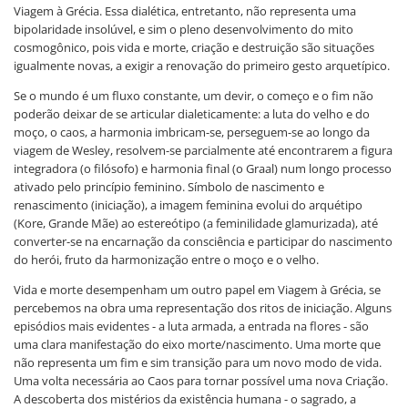
Viagem à Grécia. Essa dialética, entretanto, não representa uma
bipolaridade insolúvel, e sim o pleno desenvolvimento do mito
cosmogônico, pois vida e morte, criação e destruição são situações
igualmente novas, a exigir a renovação do primeiro gesto arquetípico.
Se o mundo é um fluxo constante, um devir, o começo e o fim não
poderão deixar de se articular dialeticamente: a luta do velho e do
moço, o caos, a harmonia imbricam-se, perseguem-se ao longo da
viagem de Wesley, resolvem-se parcialmente até encontrarem a figura
integradora (o filósofo) e harmonia final (o Graal) num longo processo
ativado pelo princípio feminino. Símbolo de nascimento e
renascimento (iniciação), a imagem feminina evolui do arquétipo
(Kore, Grande Mãe) ao estereótipo (a feminilidade glamurizada), até
converter-se na encarnação da consciência e participar do nascimento
do herói, fruto da harmonização entre o moço e o velho.
Vida e morte desempenham um outro papel em Viagem à Grécia, se
percebemos na obra uma representação dos ritos de iniciação. Alguns
episódios mais evidentes - a luta armada, a entrada na flores - são
uma clara manifestação do eixo morte/nascimento. Uma morte que
não representa um fim e sim transição para um novo modo de vida.
Uma volta necessária ao Caos para tornar possível uma nova Criação.
A descoberta dos mistérios da existência humana - o sagrado, a