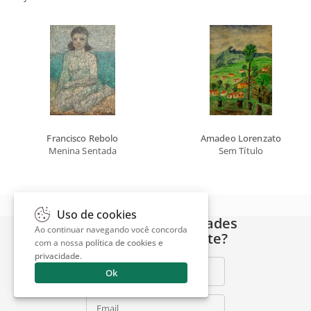
Francisco Rebolo
Amadeo Lorenzato
Menina Sentada
Sem Título
Uso de cookies
Quer receber novidades
Ao continuar navegando você concorda
do Escritório de Arte?
com a nossa
política de cookies e
privacidade
.
Nome Completo
Ok
Email