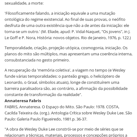
sexualidade, a morte:
'Filosoficamente falando, a iniciação equivale a uma mutação
ontológica do regime existencial. Ao final de suas provas, o neófito
desfruta de uma outra existência que não a de antes da iniciação: ele
torna-se um outro.' (M. Eliade, apud: P. Vidal-Naquet, "Os jovens", in J.
Le Goff e P. Nora, História: novos objetos. Rio de Janeiro, 1976, p. 122.)
Temporalidade, criação, projeção utópica, cosmogonia, iniciação. Os
planos do mito são múltiplos, mas apresentam uma coerência interna,
consubstanciada no gesto primeiro.
A recuperação da 'memória coletiva', a viagem no tempo (e Wesley
funde várias temporalidades: o panteão grego, o helicóptero de
Leonardo, o Graal, símbolos atuais), longe de constituírem uma
barreira paralisadora são, ao contrário, a afirmação da possibilidade
constante de transformação da realidade".
Annateresa Fabris
FABRIS, Annateresa. O Espaço do Mito. São Paulo: 1978. COSTA,
Cacilda Teixeira da. (org.). Antologia Crítica sobre Wesley Duke Lee. São
Paulo: Galeria Paulo Figueiredo, 1981.p. 36-37.
"A obra de Wesley Duke Lee constrói-se por meio de séries que se
relacionam a técnicas, materiais, processos e concepções próprios a