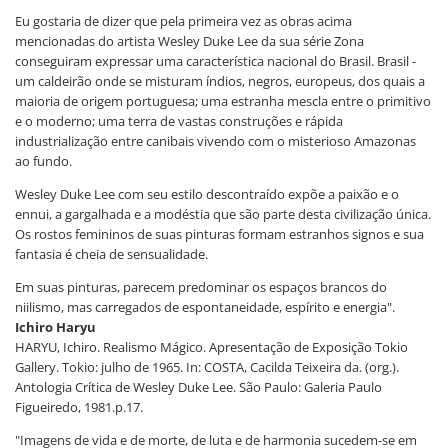
Eu gostaria de dizer que pela primeira vez as obras acima
mencionadas do artista Wesley Duke Lee da sua série Zona
conseguiram expressar uma característica nacional do Brasil. Brasil -
um caldeirão onde se misturam índios, negros, europeus, dos quais a
maioria de origem portuguesa; uma estranha mescla entre o primitivo
e o moderno; uma terra de vastas construções e rápida
industrialização entre canibais vivendo com o misterioso Amazonas
ao fundo.
Wesley Duke Lee com seu estilo descontraído expõe a paixão e o
ennui, a gargalhada e a modéstia que são parte desta civilização única.
Os rostos femininos de suas pinturas formam estranhos signos e sua
fantasia é cheia de sensualidade.
Em suas pinturas, parecem predominar os espaços brancos do
niilismo, mas carregados de espontaneidade, espírito e energia".
Ichiro Haryu
HARYU, Ichiro. Realismo Mágico. Apresentação de Exposição Tokio
Gallery. Tokio: julho de 1965. In: COSTA, Cacilda Teixeira da. (org.).
Antologia Crítica de Wesley Duke Lee. São Paulo: Galeria Paulo
Figueiredo, 1981.p.17.
"Imagens de vida e de morte, de luta e de harmonia sucedem-se em