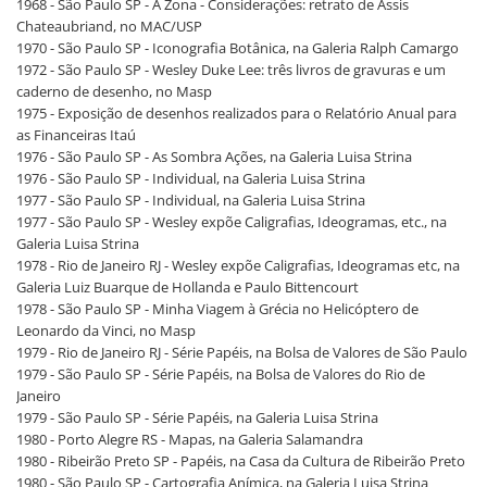
1968 - São Paulo SP - A Zona - Considerações: retrato de Assis
Chateaubriand, no MAC/USP
1970 - São Paulo SP - Iconografia Botânica, na Galeria Ralph Camargo
1972 - São Paulo SP - Wesley Duke Lee: três livros de gravuras e um
caderno de desenho, no Masp
1975 - Exposição de desenhos realizados para o Relatório Anual para
as Financeiras Itaú
1976 - São Paulo SP - As Sombra Ações, na Galeria Luisa Strina
1976 - São Paulo SP - Individual, na Galeria Luisa Strina
1977 - São Paulo SP - Individual, na Galeria Luisa Strina
1977 - São Paulo SP - Wesley expõe Caligrafias, Ideogramas, etc., na
Galeria Luisa Strina
1978 - Rio de Janeiro RJ - Wesley expõe Caligrafias, Ideogramas etc, na
Galeria Luiz Buarque de Hollanda e Paulo Bittencourt
1978 - São Paulo SP - Minha Viagem à Grécia no Helicóptero de
Leonardo da Vinci, no Masp
1979 - Rio de Janeiro RJ - Série Papéis, na Bolsa de Valores de São Paulo
1979 - São Paulo SP - Série Papéis, na Bolsa de Valores do Rio de
Janeiro
1979 - São Paulo SP - Série Papéis, na Galeria Luisa Strina
1980 - Porto Alegre RS - Mapas, na Galeria Salamandra
1980 - Ribeirão Preto SP - Papéis, na Casa da Cultura de Ribeirão Preto
1980 - São Paulo SP - Cartografia Anímica, na Galeria Luisa Strina