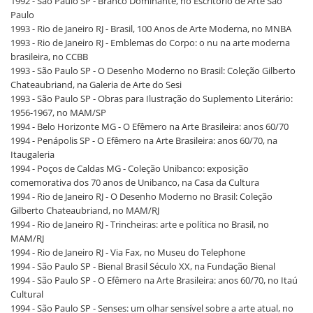
1992 - São Paulo SP - Branco Dominante, no Escritório de Arte São
Paulo
1993 - Rio de Janeiro RJ - Brasil, 100 Anos de Arte Moderna, no MNBA
1993 - Rio de Janeiro RJ - Emblemas do Corpo: o nu na arte moderna
brasileira, no CCBB
1993 - São Paulo SP - O Desenho Moderno no Brasil: Coleção Gilberto
Chateaubriand, na Galeria de Arte do Sesi
1993 - São Paulo SP - Obras para Ilustração do Suplemento Literário:
1956-1967, no MAM/SP
1994 - Belo Horizonte MG - O Efêmero na Arte Brasileira: anos 60/70
1994 - Penápolis SP - O Efêmero na Arte Brasileira: anos 60/70, na
Itaugaleria
1994 - Poços de Caldas MG - Coleção Unibanco: exposição
comemorativa dos 70 anos de Unibanco, na Casa da Cultura
1994 - Rio de Janeiro RJ - O Desenho Moderno no Brasil: Coleção
Gilberto Chateaubriand, no MAM/RJ
1994 - Rio de Janeiro RJ - Trincheiras: arte e política no Brasil, no
MAM/RJ
1994 - Rio de Janeiro RJ - Via Fax, no Museu do Telephone
1994 - São Paulo SP - Bienal Brasil Século XX, na Fundação Bienal
1994 - São Paulo SP - O Efêmero na Arte Brasileira: anos 60/70, no Itaú
Cultural
1994 - São Paulo SP - Senses: um olhar sensível sobre a arte atual, no