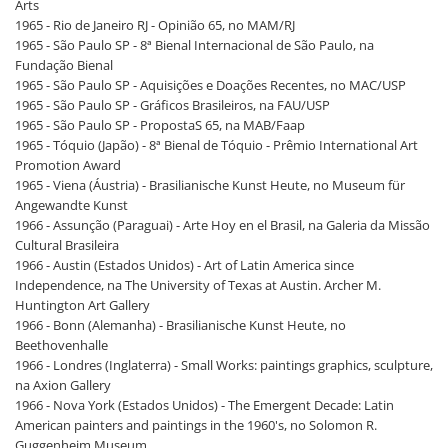
Arts
1965 - Rio de Janeiro RJ - Opinião 65, no MAM/RJ
1965 - São Paulo SP - 8ª Bienal Internacional de São Paulo, na
Fundação Bienal
1965 - São Paulo SP - Aquisições e Doações Recentes, no MAC/USP
1965 - São Paulo SP - Gráficos Brasileiros, na FAU/USP
1965 - São Paulo SP - PropostaS 65, na MAB/Faap
1965 - Tóquio (Japão) - 8ª Bienal de Tóquio - Prêmio International Art
Promotion Award
1965 - Viena (Áustria) - Brasilianische Kunst Heute, no Museum für
Angewandte Kunst
1966 - Assunção (Paraguai) - Arte Hoy en el Brasil, na Galeria da Missão
Cultural Brasileira
1966 - Austin (Estados Unidos) - Art of Latin America since
Independence, na The University of Texas at Austin. Archer M.
Huntington Art Gallery
1966 - Bonn (Alemanha) - Brasilianische Kunst Heute, no
Beethovenhalle
1966 - Londres (Inglaterra) - Small Works: paintings graphics, sculpture,
na Axion Gallery
1966 - Nova York (Estados Unidos) - The Emergent Decade: Latin
American painters and paintings in the 1960's, no Solomon R.
Guggenheim Museum