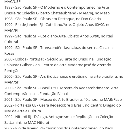
MAC/USP
1998 - São Paulo SP - O Moderno e o Contemporâneo na Arte
Brasileira: Coleção Gilberto Chateaubriand - MAM/RJ, no Masp
1998 - São Paulo SP - Obras em Destaque, na Dan Galeria
1999 - Rio de Janeiro RJ - Cotidiano/Arte. Objeto Anos 60/90, no
MAM/RJ
1999 - São Paulo SP - Cotidiano/Arte. Objeto Anos 60/90, no Itaú
Cultural
1999 - São Paulo SP - Transcendências: caixas do ser, na Casa das
Rosas
2000 - Lisboa (Portugal) - Século 20: arte do Brasil, na Fundação
Calouste Gulbenkian. Centro de Arte Moderna José de Azeredo
Perdigão
2000 - São Paulo SP - Ars Erótica: sexo e erotismo na arte brasileira, no
MAM/SP
2000 - São Paulo SP - Brasil + 500 Mostra do Redescobrimento: Arte
Contemporânea, na Fundação Bienal
2001 - São Paulo SP - Museu de Arte Brasileira: 40 anos, no MAB/Faap
2002 - Fortaleza CE - Ceará Redescobre o Brasil, no Centro Dragão do
Mar de Arte e Cultura
2002 - Niterói RJ - Diálogo, Antagonismo e Replicação na Coleção
Sattamini, no MAC-Niterói
2002 - Rio de Janeiro RJ - Caminhos do Contemporâneo, no Paço