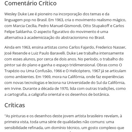
Comentário Crítico
Wesley Duke Lee é pioneiro na incorporação dos temas e da
linguagem pop no Brasil. Em 1963, cria o movimento realismo mágico,
com Marcia Cecília, Pedro Manuel-Gismondi, Otto Stupakoff e Carlos
Felipe Saldanha. O aspecto figurativo do movimento é uma
alternativa à academicização do abstracionismo no Brasil.
Ainda em 1963, ensina artistas como Carlos Fajardo, Frederico Nasser,
José Resende e Luiz Paulo Baravelli. Duke Lee trabalha intensamente
com esses alunos, por cerca de dois anos. No período, o trabalho do
pintor sai do plano e ganha o espaço tridimensional. Obras como O
Trapézio ou Uma Confusão, 1966 e O Helicóptero, 1967 já se articulam
como ambientes. Em 1969, mora na Califórnia, onde faz experiências
com novas tecnologias e leciona na Universidade do Sul da Califórnia,
em Irvine. Durante a década de 1970, lida com outras tradições, como
a cartografia, a caligrafia oriental e os desenhos de botânica.
Críticas
"As pinturas e os desenhos deste jovem artista brasileiro revelam, à
primeira vista, toda uma série de qualidades não comuns: uma
sensibilidade refinada, um domínio técnico, um gosto complexo que