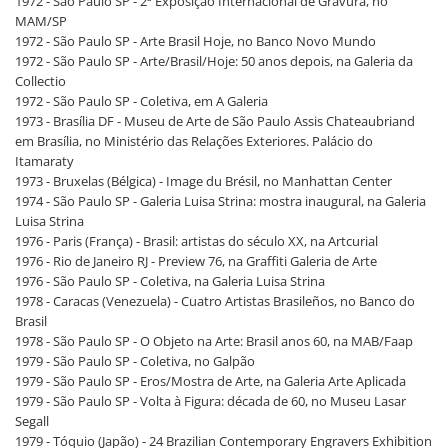
1972 - São Paulo SP - 2ª Exposição Internacional de Gravura, no
MAM/SP
1972 - São Paulo SP - Arte Brasil Hoje, no Banco Novo Mundo
1972 - São Paulo SP - Arte/Brasil/Hoje: 50 anos depois, na Galeria da
Collectio
1972 - São Paulo SP - Coletiva, em A Galeria
1973 - Brasília DF - Museu de Arte de São Paulo Assis Chateaubriand
em Brasília, no Ministério das Relações Exteriores. Palácio do
Itamaraty
1973 - Bruxelas (Bélgica) - Image du Brésil, no Manhattan Center
1974 - São Paulo SP - Galeria Luisa Strina: mostra inaugural, na Galeria
Luisa Strina
1976 - Paris (França) - Brasil: artistas do século XX, na Artcurial
1976 - Rio de Janeiro RJ - Preview 76, na Graffiti Galeria de Arte
1976 - São Paulo SP - Coletiva, na Galeria Luisa Strina
1978 - Caracas (Venezuela) - Cuatro Artistas Brasileños, no Banco do
Brasil
1978 - São Paulo SP - O Objeto na Arte: Brasil anos 60, na MAB/Faap
1979 - São Paulo SP - Coletiva, no Galpão
1979 - São Paulo SP - Eros/Mostra de Arte, na Galeria Arte Aplicada
1979 - São Paulo SP - Volta à Figura: década de 60, no Museu Lasar
Segall
1979 - Tóquio (Japão) - 24 Brazilian Contemporary Engravers Exhibition