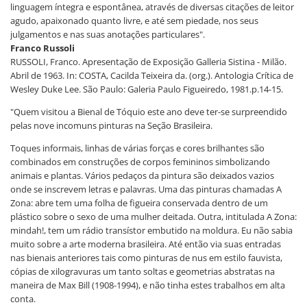
linguagem íntegra e espontânea, através de diversas citações de leitor
agudo, apaixonado quanto livre, e até sem piedade, nos seus
julgamentos e nas suas anotações particulares".
Franco Russoli
RUSSOLI, Franco. Apresentação de Exposição Galleria Sistina - Milão.
Abril de 1963. In: COSTA, Cacilda Teixeira da. (org.). Antologia Crítica de
Wesley Duke Lee. São Paulo: Galeria Paulo Figueiredo, 1981.p.14-15.
"Quem visitou a Bienal de Tóquio este ano deve ter-se surpreendido
pelas nove incomuns pinturas na Seção Brasileira.
Toques informais, linhas de várias forças e cores brilhantes são
combinados em construções de corpos femininos simbolizando
animais e plantas. Vários pedaços da pintura são deixados vazios
onde se inscrevem letras e palavras. Uma das pinturas chamadas A
Zona: abre tem uma folha de figueira conservada dentro de um
plástico sobre o sexo de uma mulher deitada. Outra, intitulada A Zona:
mindah!, tem um rádio transístor embutido na moldura. Eu não sabia
muito sobre a arte moderna brasileira. Até então via suas entradas
nas bienais anteriores tais como pinturas de nus em estilo fauvista,
cópias de xilogravuras um tanto soltas e geometrias abstratas na
maneira de Max Bill (1908-1994), e não tinha estes trabalhos em alta
conta.