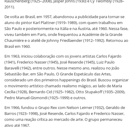
Rauschenberg (1925–2008), Jasper Johns (1930) e Cy Twombly (1928–
2011).
De volta ao Brasil, em 1957, abandonou a publicidade para tornar-se
aluno do pintor Karl Plattner (1919–1989), com quem trabalhou em
São Paulo e posteriormente na Itália e na Áustria, até 1960. Nessa fase,
viveu também em Paris, onde frequentou a Académie de la Grande
Chaumière e o ateliê de Johnny Friedlaender (1912–1992). Retornou ao
Brasil em 1960.
Em 1963, iniciou colaboração com os jovens artistas Carlos Fajardo
(1941), Frederico Nasser (1945), José Resende (1945), Luiz Paulo
Baravelli (1942), entre outros. Nesse mesmo ano, realizou no João
Sebastião Bar, em São Paulo, O Grande Espetáculo das Artes,
considerado um dos primeiros happenings do Brasil. Buscou organizar
o movimento artístico chamado realismo mágico, ao lado de Maria
Cecília (1928), Bernardo Cid (1925–1982), Otto Stupakoff (1935–2009),
Pedro Manuel-Gismondi (1925–1999) e outros.
Em 1966, fundou o Grupo Rex com Nelson Leirner (1932), Geraldo de
Barros (1923–1998), José Resende, Carlos Fajardo e Frederico Nasser,
como uma reação crítica ao mercado de arte. O grupo permaneceu
ativo até 1967.