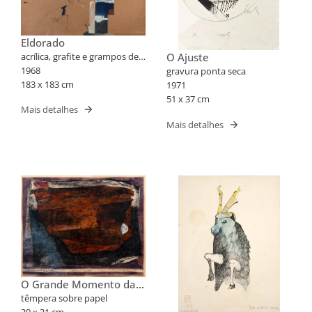
Eldorado
acrílica, grafite e grampos de
O Ajuste
metal sobre linho
1968
gravura ponta seca
183 x 183 cm
1971
51 x 37 cm
Mais detalhes
Mais detalhes
O Grande Momento da
Galinha
têmpera sobre papel