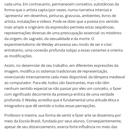
cada uma. Em contracanto, permanecem conceitos, substâncias da
forma que o artista capta (por vezes, numa narrativa intensa) e
'apresenta' em desenhos, pinturas, gravuras, ambientes, livros de
artista, instalações e vídeos. Pode-se dizer que a poesia (no sentido
mais amplo e originário da expressão) permeia estas seqüências,
representações diversas de uma preocupação essencial: os mistérios
da origem, do sagrado, da sexualidade e da morte. O
experimentalismo de Wesley atravessa seu modo de ser e criar;
entretanto, uma conexão profunda subjaz a essas variantes e orienta
as modificações.
Assim, no desenrolar de seu trabalho, em diferentes expressões da
imagem, modifica os sistemas tradicionais de representação,
vivenciando intensamente cada meio disponível, da têmpera medieval
ao computador. Para ele, todos são fascinantes, mas não têm
nenhum sentido especial se não passar por eles um conceito, o fazer
com significado decorrente da presença erótica de uma verdade
profunda. E Wesley acredita que é fundamental uma atitude ética e
integradora que dê sentido a todas essas percepções.
Professor e mestre, sua forma de sentir e fazer arte se dissemina por
meio da Escola Brasil:, fundada por seus alunos. Conseqüentemente,
apesar de seu distanciamento, exerce forte influência no meio das