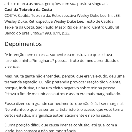
artes e marca as novas gerações com sua postura singular".
Cacilda Teixeira da Costa
COSTA, Cacilda Teixeira da. Retrospectiva Wesley Duke Lee. In: LEE,
Wesley Duke. Retrospectiva Wesley Duke Lee. Texto de Cacilda
Teixeira da Costa. São Paulo: Masp; Rio de Janeiro: Centro Cultural
Banco do Brasil, 1992/1993. p.11, p.33.
Depoimentos
"A intenção nem era essa, somente eu mostrava o que estava
fazendo, minha ?imaginária? pessoal, fruto do meu aprendizado e
vivência.
Mas, muita gente não entendeu, pensou que era vale-tudo, deu uma
tremenda agitação. Eu não pretendia provocar reação tão violenta,
porque, inclusive, tinha um efeito negativo sobre minha pessoa.
Estava a fim de me unir aos outros e assim era mais marginalizado.
Posso dizer, com grande conhecimento, que não é fácil ser marginal.
No entanto, o que faz ser um artista, isto é, o acesso que você tem a
certos estados, marginaliza automaticamente e não há saída.
É uma posição difícil, que causa imensa confusão, até que, com a
idade, isso começa a não ter importância.