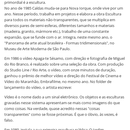
primordial é a escultura.
No ano de 1985 Caldas muda-se para Nova Iorque, onde vive por um
ano. Nesse período, trabalha em projetos e elabora a obra Escultura
para todos os materiais não-transparentes, que se multiplica em
diversos pares de semi-esferas, diferentes tamanhos e materiais
(madeira, granito, mármore etc.), trabalho de uma constante
expansão, que se funde com o ar. Integra, neste mesmo ano, o
"Panorama de arte atual brasileira - Formas tridimensionais", no
Museu de Arte Moderna de São Paulo.
Em 1986 o vídeo Apaga-te Sésamo, com direção e fotografia de Miguel
do Rio Branco, é realizado sobre uma seleção da obra. Com produção
do Studio Line / Rio Arte, o vídeo, com onze minutos de duração,
ganhou o prêmio de melhor vídeo e direção do Festival de Cinema e
Vídeo do Maranhão, Embrafilme, no mesmo ano. No folder de
lançamento do vídeo, o artista escreve:
Vídeo é o nome dado a um sinal eletrônico. Os objetos e as esculturas
gravadas nesse sistema apresentam-se mais como imagens do que
como coisas. Na verdade, quase acredito nessas "coisas
transparentes" como se fosse próximas. É que o óbvio, às vezes, é
falso.
Em 1989, instala a sua primeira escultura pública: O Jardim