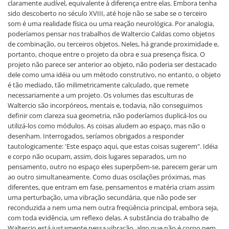
claramente audível, equivalente à diferença entre elas. Embora tenha
sido descoberto no século XVIII, até hoje não se sabe se o terceiro
som é uma realidade física ou uma reação neurológica. Por analogia,
poderíamos pensar nos trabalhos de Waltercio Caldas como objetos
de combinação, ou terceiros objetos. Neles, há grande proximidade e,
portanto, choque entre o projeto da obra e sua presença física. O
projeto não parece ser anterior ao objeto, não poderia ser destacado
dele como uma idéia ou um método construtivo, no entanto, o objeto
é tão mediado, tão milimetricamente calculado, que remete
necessariamente a um projeto. Os volumes das esculturas de
Waltercio são incorpóreos, mentais e, todavia, não conseguimos
definir com clareza sua geometria, não poderíamos duplicá-los ou
utilizá-los como módulos. As coisas aludem ao espaço, mas não o
desenham. Interrogados, seríamos obrigados a responder
tautologicamente: 'Este espaço aqui, que estas coisas sugerem". Idéia
e corpo não ocupam, assim, dois lugares separados, um no
pensamento, outro no espaço eles superpõem-se, parecem gerar um
ao outro simultaneamente. Como duas oscilações próximas, mas
diferentes, que entram em fase, pensamentos e matéria criam assim
uma perturbação, uma vibração secundária, que não pode ser
reconduzida a nem uma nem outra freqüência principal, embora seja,
com toda evidência, um reflexo delas. A substância do trabalho de
Waltercio está justamente nessa vibração, algo que não é corpo nem