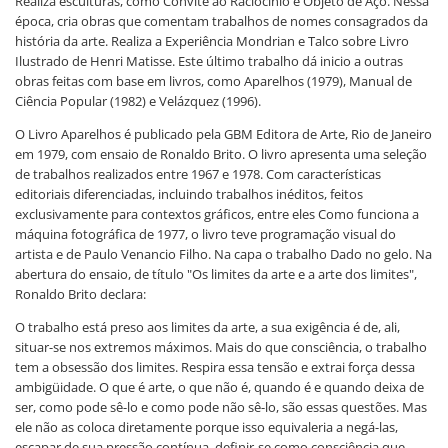
Realiza esculturas, como Convite ao Raciocínio e Objeto de Aço. Nessa
época, cria obras que comentam trabalhos de nomes consagrados da
história da arte. Realiza a Experiência Mondrian e Talco sobre Livro
Ilustrado de Henri Matisse. Este último trabalho dá inicio a outras
obras feitas com base em livros, como Aparelhos (1979), Manual de
Ciência Popular (1982) e Velázquez (1996).
O Livro Aparelhos é publicado pela GBM Editora de Arte, Rio de Janeiro
em 1979, com ensaio de Ronaldo Brito. O livro apresenta uma seleção
de trabalhos realizados entre 1967 e 1978. Com características
editoriais diferenciadas, incluindo trabalhos inéditos, feitos
exclusivamente para contextos gráficos, entre eles Como funciona a
máquina fotográfica de 1977, o livro teve programação visual do
artista e de Paulo Venancio Filho. Na capa o trabalho Dado no gelo. Na
abertura do ensaio, de título "Os limites da arte e a arte dos limites",
Ronaldo Brito declara:
O trabalho está preso aos limites da arte, a sua exigência é de, ali,
situar-se nos extremos máximos. Mais do que consciência, o trabalho
tem a obsessão dos limites. Respira essa tensão e extrai força dessa
ambigüidade. O que é arte, o que não é, quando é e quando deixa de
ser, como pode sê-lo e como pode não sê-lo, são essas questões. Mas
ele não as coloca diretamente porque isso equivaleria a negá-las,
escapar de sua pressão contínua, definir-se como consciência que