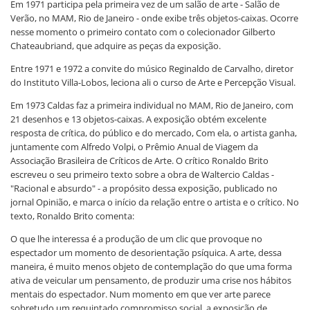
Em 1971 participa pela primeira vez de um salão de arte - Salão de
Verão, no MAM, Rio de Janeiro - onde exibe três objetos-caixas. Ocorre
nesse momento o primeiro contato com o colecionador Gilberto
Chateaubriand, que adquire as peças da exposição.
Entre 1971 e 1972 a convite do músico Reginaldo de Carvalho, diretor
do Instituto Villa-Lobos, leciona ali o curso de Arte e Percepção Visual.
Em 1973 Caldas faz a primeira individual no MAM, Rio de Janeiro, com
21 desenhos e 13 objetos-caixas. A exposição obtém excelente
resposta de crítica, do público e do mercado, Com ela, o artista ganha,
juntamente com Alfredo Volpi, o Prêmio Anual de Viagem da
Associação Brasileira de Críticos de Arte. O crítico Ronaldo Brito
escreveu o seu primeiro texto sobre a obra de Waltercio Caldas -
"Racional e absurdo" - a propósito dessa exposição, publicado no
jornal Opinião, e marca o início da relação entre o artista e o crítico. No
texto, Ronaldo Brito comenta:
O que lhe interessa é a produção de um clic que provoque no
espectador um momento de desorientação psíquica. A arte, dessa
maneira, é muito menos objeto de contemplação do que uma forma
ativa de veicular um pensamento, de produzir uma crise nos hábitos
mentais do espectador. Num momento em que ver arte parece
sobretudo um requintado compromisso social, a exposição de