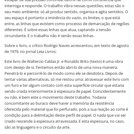
interroga e responde. O trabalho vibra nessas questões, estas são o
seu meio ambiente: só ali produz sentido, organiza e agita sentidos. O
seu espaço é portanto a iminência do vazio, os limites, o que está
entre, as linhas que existem como processo de demarcação de regiões
diferentes. É sobre essas linhas que atua, captando a tensão
circundante. E o trabalho não é senão essas linhas.
Sobre o livro, o crítico Rodrigo Naves acrescentou, em texto de agosto
de 1979, no jornal Leia Livros:
Este livro de Waltercio Caldas Jr. e Ronaldo Brito (texto) é uma obra
com desejo de si. Tentemos então abri-lo de uma nova maneira.
Penetrá-lo e percorrê-lo de modo como ele se desdobra. Depois de
tentar várias alternativas, só me restou uma: atravessar este livro com
um furo e ter algum contato com esta superfície circular que estaria
sendo criada interiormente à espessura de papel. Coincidentemente
ou não, é bem este o movimento deste trabalho. Todavia
concomitante ao buraco deve haver a memória da resistência
oferecida pelo material que foi perfurado, pois a sua reação ao corte é
condição para a delimitação deste perfil de papel. O nada que vai ser
criado rescende à espessura atravessada. E esta espessura, no caso,
são as linguagens e o circuito da arte.