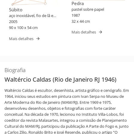
Pedra
pastel sobre papel
Súbito
1987
aço inoxidável, fio de lã e
32 x 44 cm
acrílico
2005
90 x 100 x 54 cm
Mais detalhes
Mais detalhes
Biografia
Waltércio Caldas (Rio de Janeiro RJ 1946)
Waltércio Caldas é escultor, desenhista, artista gráfico e cenógrafo. Em
1964, iniciou seus estudos em pintura com Ivan Serpa no Museu de
Arte Moderna do Rio de Janeiro (MAM/RJ). Entre 1969 e 1975,
desenvolveu desenhos, objetos e fotografias com forte caráter
conceitual. Na década de 1970, lecionou no Instituto Villa-Lobos, foi
coeditor da revista Malasartes, integrou a comissão de Planejamento
Cultural do MAM/RJ, participou da publicação A Parte do Fogo e, junto
a Carlos Zilio, Ronaldo Brito e José Resende, publicou o artigo “O