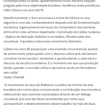
contemporânea no Brasil, aparentemente muito distante daquela
pregada pela nova objetividade brasileira, tendência onde pontificara
Hélio Oiticica nos anos 60/70.
Metaforicamente, o livro anunciava a morte de Oiticica no ano
seguinte e, com ela, o esfacelamento daquela arte de fundamentação
romântica, ingenuamente em busca do rompimento das barreiras
entre arte e vida, artista e espectador. A produção de Caldas na época
- objetos de derivação dadaísta e surrealista, filtrados pela arte
conceitual - tripudiava sobre esse romantismo libertário.
Caldas nos anos 80 passará por uma inversão circunstancial, parece:
de artista muito preocupado com o discurso sobre arte, ele tentará
converter-se em escultor, sondando e aprofundando a cada obra o
discurso da escultura moderna. É o momento em que sua produção
tende a perder a corrosão crítica e aproximar-se de um formalismo
sem saída".
Tadeu Chiarelli
"O movimento da obra de Waltercio na esfera da história da arte
brasileira pós-construtiva, incorporando a contribuição neoconcreta e
rediscutindo seus axiomas e postulados através de um diálogo
conceitual, já é uma das faces reconhecidas por todos que
acompanham o desenvolvimento desse trabalho há mais de duas