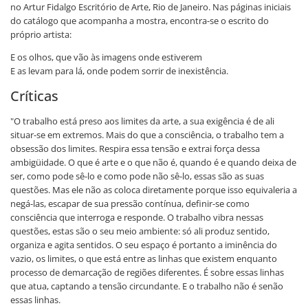
no Artur Fidalgo Escritório de Arte, Rio de Janeiro. Nas páginas iniciais
do catálogo que acompanha a mostra, encontra-se o escrito do
próprio artista:
E os olhos, que vão às imagens onde estiverem
E as levam para lá, onde podem sorrir de inexistência.
Críticas
"O trabalho está preso aos limites da arte, a sua exigência é de ali
situar-se em extremos. Mais do que a consciência, o trabalho tem a
obsessão dos limites. Respira essa tensão e extrai força dessa
ambigüidade. O que é arte e o que não é, quando é e quando deixa de
ser, como pode sê-lo e como pode não sê-lo, essas são as suas
questões. Mas ele não as coloca diretamente porque isso equivaleria a
negá-las, escapar de sua pressão contínua, definir-se como
consciência que interroga e responde. O trabalho vibra nessas
questões, estas são o seu meio ambiente: só ali produz sentido,
organiza e agita sentidos. O seu espaço é portanto a iminência do
vazio, os limites, o que está entre as linhas que existem enquanto
processo de demarcação de regiões diferentes. É sobre essas linhas
que atua, captando a tensão circundante. E o trabalho não é senão
essas linhas.