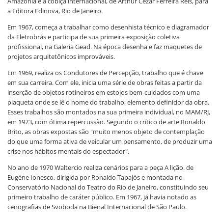
Amazônia e a cobiça internacional, de Arthur Cezar Ferreira Reis, para
a Editora Edinova, Rio de Janeiro.
Em 1967, começa a trabalhar como desenhista técnico e diagramador
da Eletrobrás e participa de sua primeira exposição coletiva
profissional, na Galeria Gead. Na época desenha e faz maquetes de
projetos arquitetônicos improváveis.
Em 1969, realiza os Condutores de Percepção, trabalho que é chave
em sua carreira. Com ele, inicia uma série de obras feitas a partir da
inserção de objetos rotineiros em estojos bem-cuidados com uma
plaqueta onde se lê o nome do trabalho, elemento definidor da obra.
Esses trabalhos são montados na sua primeira individual, no MAM/RJ,
em 1973, com ótima repercussão. Segundo o crítico de arte Ronaldo
Brito, as obras expostas são "muito menos objeto de contemplação
do que uma forma ativa de veicular um pensamento, de produzir uma
crise nos hábitos mentais do espectador".
No ano de 1970 Waltercio realiza cenários para a peça A lição. de
Eugène Ionesco, dirigida por Ronaldo Tapajós e montada no
Conservatório Nacional do Teatro do Rio de Janeiro, constituindo seu
primeiro trabalho de caráter público. Em 1967, já havia notado as
cenografias de Svoboda na Bienal Internacional de São Paulo.