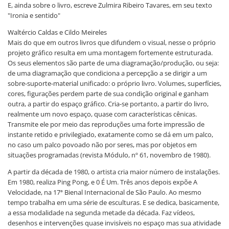
E, ainda sobre o livro, escreve Zulmira Ribeiro Tavares, em seu texto
"Ironia e sentido"
Waltércio Caldas e Cildo Meireles
Mais do que em outros livros que difundem o visual, nesse o próprio
projeto gráfico resulta em uma montagem fortemente estruturada.
Os seus elementos são parte de uma diagramação/produção, ou seja:
de uma diagramação que condiciona a percepção a se dirigir a um
sobre-suporte-material unificado: o próprio livro. Volumes, superfícies,
cores, figurações perdem parte de sua condição original e ganham
outra, a partir do espaço gráfico. Cria-se portanto, a partir do livro,
realmente um novo espaço, quase com características cênicas.
Transmite ele por meio das reproduções uma forte impressão de
instante retido e privilegiado, exatamente como se dá em um palco,
no caso um palco povoado não por seres, mas por objetos em
situações programadas (revista Módulo, nº 61, novembro de 1980).
A partir da década de 1980, o artista cria maior número de instalações.
Em 1980, realiza Ping Pong, e 0 É Um. Três anos depois expõe A
Velocidade, na 17ª Bienal Internacional de São Paulo. Ao mesmo
tempo trabalha em uma série de esculturas. E se dedica, basicamente,
a essa modalidade na segunda metade da década. Faz vídeos,
desenhos e intervenções quase invisíveis no espaço mas sua atividade