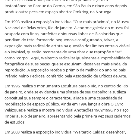
Instantâneo no Parque do Carmo, em São Paulo e cinco anos depois
produz outra peça em espaço aberto: Omkring, na Noruega.
Em 1993 realiza a exposição individual "O ar mais próximo", no Museu
Nacional de Belas Artes, Rio de janeiro. A enorme galeria do museu foi
ocupada com finas, rarefeitas e sinuosas linhas de lã coloridas que
pendiam do teto, formando pequenos e configurando, talvez, a
exposição mais radical do artista na questão dos limites entre o visível
e o invisível, questão recorrente de uma obra que repropõe o "ar"
como "corpo". Aqui, Waltercio radicaliza igualmente a improbabilidade
fotográfica de suas peças, que se esquivam, desta vez mais ainda, da
reprodução. A exposição recebe o prêmio de melhor do ano no país,
Prêmio Mário Pedrosa, conferido pela Associação de Críticos de Arte.
Em 1996, realiza o monumento Escultura para o Rio, no centro do Rio
de Janeiro, onde se evidencia uma síntese de seu trabalho: a sutileza
conceitual que sempre o caracterizou, aliada a uma capacidade de
mobilização de espaço público. Ainda em 1996 lança a obra O Livro
Velázquez e realiza a mostra individual Anotações 1969/1996, no Paço
Imperial, Rio de Janeiro, apresentando pela primeira vez seus cadernos
de estudos.
Em 2003 realiza a exposição individual "Waltercio Caldas: desenhos",