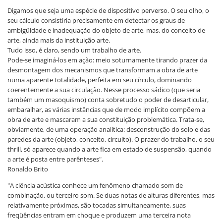
Digamos que seja uma espécie de dispositivo perverso. O seu olho, o
seu cálculo consistiria precisamente em detectar os graus de
ambigüidade e inadequação do objeto de arte, mas, do conceito de
arte, ainda mais da instituição arte.
Tudo isso, é claro, sendo um trabalho de arte.
Pode-se imaginá-los em ação: meio soturnamente tirando prazer da
desmontagem dos mecanismos que transformam a obra de arte
numa aparente totalidade, perfeita em seu círculo, dominando
coerentemente a sua circulação. Nesse processo sádico (que seria
também um masoquismo) conta sobretudo o poder de desarticular,
embaralhar, as várias instâncias que de modo implícito compõem a
obra de arte e mascaram a sua constituição problemática. Trata-se,
obviamente, de uma operação analítica: desconstrução do solo e das
paredes da arte (objeto, conceito, circuito). O prazer do trabalho, o seu
thrill, só aparece quando a arte fica em estado de suspensão, quando
a arte é posta entre parênteses".
Ronaldo Brito
"A ciência acústica conhece um fenômeno chamado som de
combinação, ou terceiro som. Se duas notas de alturas diferentes, mas
relativamente próximas, são tocadas simultaneamente, suas
freqüências entram em choque e produzem uma terceira nota