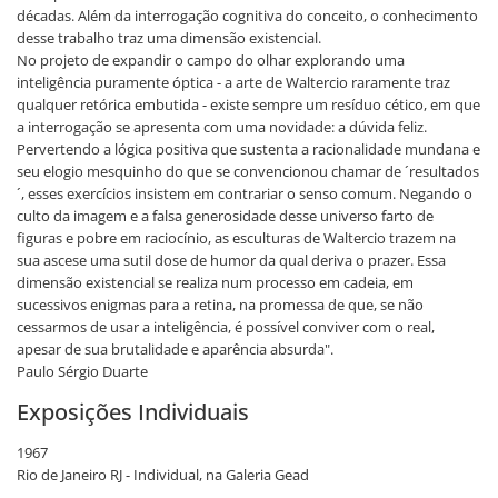
décadas. Além da interrogação cognitiva do conceito, o conhecimento
desse trabalho traz uma dimensão existencial.
No projeto de expandir o campo do olhar explorando uma
inteligência puramente óptica - a arte de Waltercio raramente traz
qualquer retórica embutida - existe sempre um resíduo cético, em que
a interrogação se apresenta com uma novidade: a dúvida feliz.
Pervertendo a lógica positiva que sustenta a racionalidade mundana e
seu elogio mesquinho do que se convencionou chamar de ´resultados
´, esses exercícios insistem em contrariar o senso comum. Negando o
culto da imagem e a falsa generosidade desse universo farto de
figuras e pobre em raciocínio, as esculturas de Waltercio trazem na
sua ascese uma sutil dose de humor da qual deriva o prazer. Essa
dimensão existencial se realiza num processo em cadeia, em
sucessivos enigmas para a retina, na promessa de que, se não
cessarmos de usar a inteligência, é possível conviver com o real,
apesar de sua brutalidade e aparência absurda".
Paulo Sérgio Duarte
Exposições Individuais
1967
Rio de Janeiro RJ - Individual, na Galeria Gead