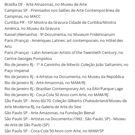
Brasília DF - Arte Amazonas, no Museu de Arte
Campinas SP - Premiados nos Salões de Arte Contemporânea de
Campinas, no MACC
Curitiba PR - 10ª Mostra da Gravura Cidade de Curitiba/Mostra
América, no Museu da Gravura
Kassel (Alemanha) - 9ª Documenta, no Museum Fridericianum
Paris (França) - Amériques Latines: art contemporain, no Hôtel des
Arts
Paris (França) - Latin American Artists of the Twentieth Century, no
Centre Georges Pompidou
Rio de Janeiro RJ - 1ª A Caminho de Niterói: Coleção João Sattamini, no
Paço Imperial
Rio de Janeiro RJ - 4 Artistas na Documenta, no Museu da República
Rio de Janeiro RJ - Arte Amazonas, no MAM/RJ
Rio de Janeiro RJ - Brazilian Contemporary Art, na EAV/Parque Lage
Rio de Janeiro RJ - Coca-Cola 50 Anos com Arte, no MAM/RJ
São Paulo SP - Anos 60/70: Coleção Gilberto Chateubriand/Museu de
Arte Moderna-RJ, na Galeria de Arte do Sesi
São Paulo SP - Arte Amazonas, na Fundação Bienal
São Paulo SP - Artistas na Documenta (1992 : São Paulo, SP) - Museu
de Arte de São Paulo (SP)
São Paulo SP - Coca-Cola 50 Anos com Arte, no MAM/SP