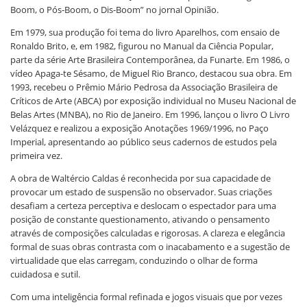
Boom, o Pós-Boom, o Dis-Boom” no jornal Opinião.
Em 1979, sua produção foi tema do livro Aparelhos, com ensaio de
Ronaldo Brito, e, em 1982, figurou no Manual da Ciência Popular,
parte da série Arte Brasileira Contemporânea, da Funarte. Em 1986, o
vídeo Apaga-te Sésamo, de Miguel Rio Branco, destacou sua obra. Em
1993, recebeu o Prêmio Mário Pedrosa da Associação Brasileira de
Críticos de Arte (ABCA) por exposição individual no Museu Nacional de
Belas Artes (MNBA), no Rio de Janeiro. Em 1996, lançou o livro O Livro
Velázquez e realizou a exposição Anotações 1969/1996, no Paço
Imperial, apresentando ao público seus cadernos de estudos pela
primeira vez.
A obra de Waltércio Caldas é reconhecida por sua capacidade de
provocar um estado de suspensão no observador. Suas criações
desafiam a certeza perceptiva e deslocam o espectador para uma
posição de constante questionamento, ativando o pensamento
através de composições calculadas e rigorosas. A clareza e elegância
formal de suas obras contrasta com o inacabamento e a sugestão de
virtualidade que elas carregam, conduzindo o olhar de forma
cuidadosa e sutil.
Com uma inteligência formal refinada e jogos visuais que por vezes