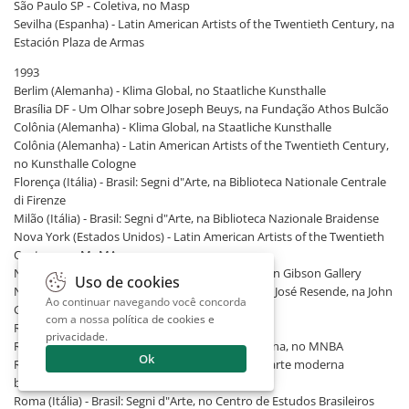
São Paulo SP - Coletiva, no Masp
Sevilha (Espanha) - Latin American Artists of the Twentieth Century, na
Estación Plaza de Armas
1993
Berlim (Alemanha) - Klima Global, no Staatliche Kunsthalle
Brasília DF - Um Olhar sobre Joseph Beuys, na Fundação Athos Bulcão
Colônia (Alemanha) - Klima Global, na Staatliche Kunsthalle
Colônia (Alemanha) - Latin American Artists of the Twentieth Century,
no Kunsthalle Cologne
Florença (Itália) - Brasil: Segni d"Arte, na Biblioteca Nationale Centrale
di Firenze
Milão (Itália) - Brasil: Segni d"Arte, na Biblioteca Nazionale Braidense
Nova York (Estados Unidos) - Latin American Artists of the Twentieth
Century, no MoMA
Nova York (Estados Unidos) - Two Works, na John Gibson Gallery
Uso de cookies
Nova York (Estados Unidos) - Waltercio Caldas e José Resende, na John
Ao continuar navegando você concorda
Gibson Gallery
com a nossa
política de cookies e
Rio de Janeiro RJ - Arte Erótica, no MAM/RJ
privacidade
.
Rio de Janeiro RJ - Brasil 100 Anos de Arte Moderna, no MNBA
Ok
Rio de Janeiro RJ - Emblemas do Corpo: o nu na arte moderna
brasileira, no CCBB
Roma (Itália) - Brasil: Segni d"Arte, no Centro de Estudos Brasileiros