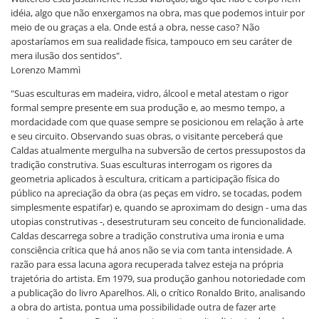
idéia, algo que não enxergamos na obra, mas que podemos intuir por
meio de ou graças a ela. Onde está a obra, nesse caso? Não
apostaríamos em sua realidade física, tampouco em seu caráter de
mera ilusão dos sentidos".
Lorenzo Mammì
"Suas esculturas em madeira, vidro, álcool e metal atestam o rigor
formal sempre presente em sua produção e, ao mesmo tempo, a
mordacidade com que quase sempre se posicionou em relação à arte
e seu circuito. Observando suas obras, o visitante perceberá que
Caldas atualmente mergulha na subversão de certos pressupostos da
tradição construtiva. Suas esculturas interrogam os rigores da
geometria aplicados à escultura, criticam a participação física do
público na apreciação da obra (as peças em vidro, se tocadas, podem
simplesmente espatifar) e, quando se aproximam do design - uma das
utopias construtivas -, desestruturam seu conceito de funcionalidade.
Caldas descarrega sobre a tradição construtiva uma ironia e uma
consciência crítica que há anos não se via com tanta intensidade. A
razão para essa lacuna agora recuperada talvez esteja na própria
trajetória do artista. Em 1979, sua produção ganhou notoriedade com
a publicação do livro Aparelhos. Ali, o crítico Ronaldo Brito, analisando
a obra do artista, pontua uma possibilidade outra de fazer arte