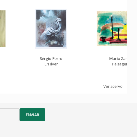
Sérgio Ferro
Mario Zanini
L"Hiver
Paisagem
Ver acervo
ENVIAR