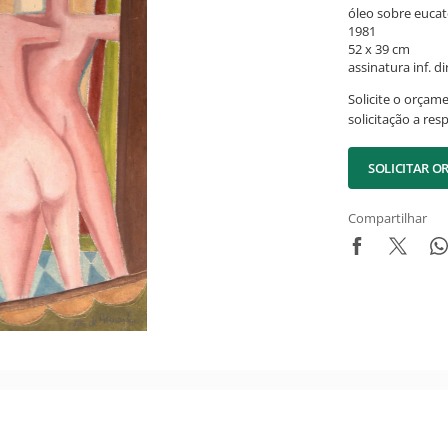
óleo sobre euca
1981
52 x 39 cm
assinatura inf. dir
Solicite o orçam
solicitação a res
SOLICITAR 
Compartilhar