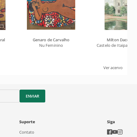
ral
Genaro de Carvalho
Milton Dacosta
Nu Feminino
Castelo de Itaipava d
Ver acervo
ENVIAR
Suporte
Siga
Contato