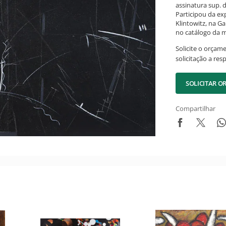
assinatura sup. d
Participou da ex
Klintowitz, na G
no catálogo da m
Solicite o orçam
solicitação a res
SOLICITAR 
Compartilhar