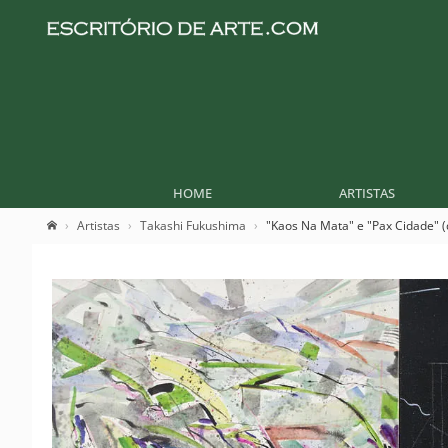
HOME
ARTISTAS
Artistas
Takashi Fukushima
"Kaos Na Mata" e "Pax Cidade" (d