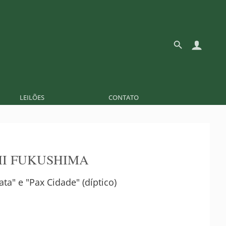
LEILÕES
CONTATO
I FUKUSHIMA
ta" e "Pax Cidade" (díptico)