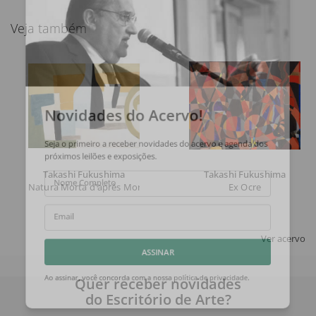
Veja também
Novidades do Acervo!
Seja o primeiro a receber novidades do acervo e agenda dos
próximos leilões e exposições.
Takashi Fukushima
Takashi Fukushima
Natura Morta d'après Morandi
Ex Ocre
Nome Completo
Email
Ver acervo
ASSINAR
Quer receber novidades
Ao assinar, você concorda com a nossa
política de privacidade
.
do Escritório de Arte?