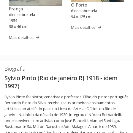
O Porto
França
óleo sobre tela
óleo sobre tela
94 x 125 cm
1954
38 x 46 cm
Mais detalhes
Mais detalhes
Biografia
Sylvio Pinto (Rio de janeiro RJ 1918 - idem
1997)
Sylvio Pinto foi pintor, cenarista e professor. Filho do pintor português
Bernardo Pinto da Silva, recebeu seus primeiros ensinamentos
artísticos no ateliê do pai e no Liceu de Artes e Ofícios do Rio de
Janeiro. No início da década de 1930, integrou o Núcleo Bernardelli,
onde conviveu com artistas como José Pancetti, Manuel Santiago,
Bustamante Sá, Milton Dacosta e Ado Malagoli. A partir de 1939,
passou a produzir cenários teatrais e alegorias para o carnaval carioca.