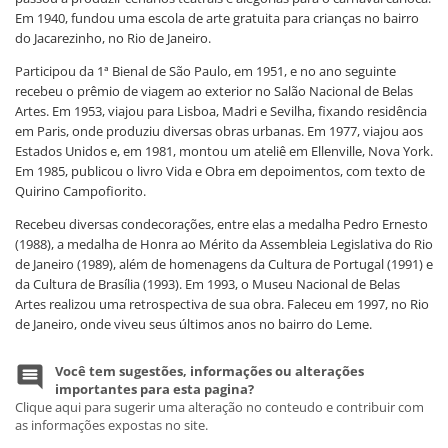
Em 1940, fundou uma escola de arte gratuita para crianças no bairro
do Jacarezinho, no Rio de Janeiro.
Participou da 1ª Bienal de São Paulo, em 1951, e no ano seguinte
recebeu o prêmio de viagem ao exterior no Salão Nacional de Belas
Artes. Em 1953, viajou para Lisboa, Madri e Sevilha, fixando residência
em Paris, onde produziu diversas obras urbanas. Em 1977, viajou aos
Estados Unidos e, em 1981, montou um ateliê em Ellenville, Nova York.
Em 1985, publicou o livro Vida e Obra em depoimentos, com texto de
Quirino Campofiorito.
Recebeu diversas condecorações, entre elas a medalha Pedro Ernesto
(1988), a medalha de Honra ao Mérito da Assembleia Legislativa do Rio
de Janeiro (1989), além de homenagens da Cultura de Portugal (1991) e
da Cultura de Brasília (1993). Em 1993, o Museu Nacional de Belas
Artes realizou uma retrospectiva de sua obra. Faleceu em 1997, no Rio
de Janeiro, onde viveu seus últimos anos no bairro do Leme.
Você tem sugestões, informações ou alterações
importantes para esta pagina?
Clique aqui para sugerir uma alteração no conteudo e contribuir com
as informações expostas no site.