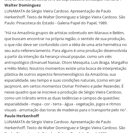
Walter Dominguez
LUNAMATA de Sérgio Vieira Cardoso. Apresentação de Paulo
Herkenhoff. Texto de Walter Dominguez e Sérgio Vieira Cardoso. São
Paulo: Pinacoteca do Estado - Galeria Papel do Papel, 1989.
"Há na Amazônia grupos de artistas sobretudo em Manaus e Belém,
que buscam encontrar na própria região, o sentido de sua produção,
o que não deve ser confundido com a idéia de uma arte hermética no
seu auto-referenciamento. Para alguns é uma produção desenvolvida
a partir da intenção da herança visual popular, como um viés
antropológico (Emanuel Nassar, Otoni Mesquita, Luis Braga, Margalho
e Hélio Melo). Noutros momentos existe uma busca de interpretação
plástica de outros aspectos fenomenológicos da Amazônia, sua
espacialidade, seu tempo e suas condições naturais, (como em Jair
Jacqmont, em certos momentos Osmar Pinheiro e Jader Rezende). É
nesse quadro que se inscreve a produção de Sérgio Vieira Cardoso,
como um trânsito entre as duas tedências e campos de questões:
espacialidade - mapa - cor - terra - água - vegetação, jogos e ritmos
visuais - arrumação das toras de madeiras para o transporte pelo rio".
Paulo Herkenhoff
LUNAMATA de Sérgio Vieira Cardoso. Apresentação de Paulo
Herkenhoff. Texto de Walter Dominguez e Sérgio Vieira Cardoso. São