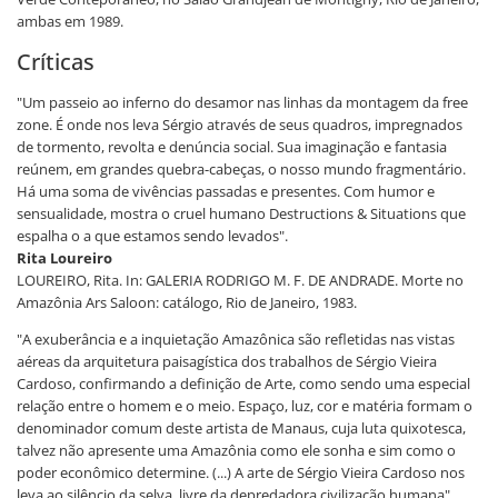
ambas em 1989.
Críticas
"Um passeio ao inferno do desamor nas linhas da montagem da free
zone. É onde nos leva Sérgio através de seus quadros, impregnados
de tormento, revolta e denúncia social. Sua imaginação e fantasia
reúnem, em grandes quebra-cabeças, o nosso mundo fragmentário.
Há uma soma de vivências passadas e presentes. Com humor e
sensualidade, mostra o cruel humano Destructions & Situations que
espalha o a que estamos sendo levados".
Rita Loureiro
LOUREIRO, Rita. In: GALERIA RODRIGO M. F. DE ANDRADE. Morte no
Amazônia Ars Saloon: catálogo, Rio de Janeiro, 1983.
"A exuberância e a inquietação Amazônica são refletidas nas vistas
aéreas da arquitetura paisagística dos trabalhos de Sérgio Vieira
Cardoso, confirmando a definição de Arte, como sendo uma especial
relação entre o homem e o meio. Espaço, luz, cor e matéria formam o
denominador comum deste artista de Manaus, cuja luta quixotesca,
talvez não apresente uma Amazônia como ele sonha e sim como o
poder econômico determine. (...) A arte de Sérgio Vieira Cardoso nos
leva ao silêncio da selva, livre da depredadora civilização humana".