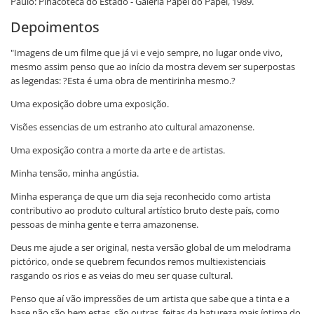
Paulo: Pinacoteca do Estado - Galeria Papel do Papel, 1989.
Depoimentos
"Imagens de um filme que já vi e vejo sempre, no lugar onde vivo,
mesmo assim penso que ao início da mostra devem ser superpostas
as legendas: ?Esta é uma obra de mentirinha mesmo.?
Uma exposição dobre uma exposição.
Visões essencias de um estranho ato cultural amazonense.
Uma exposição contra a morte da arte e de artistas.
Minha tensão, minha angústia.
Minha esperança de que um dia seja reconhecido como artista
contributivo ao produto cultural artístico bruto deste país, como
pessoas de minha gente e terra amazonense.
Deus me ajude a ser original, nesta versão global de um melodrama
pictórico, onde se quebrem fecundos remos multiexistenciais
rasgando os rios e as veias do meu ser quase cultural.
Penso que aí vão impressões de um artista que sabe que a tinta e a
base não são bem estas, são outras, feitas da batureza mais íntima do