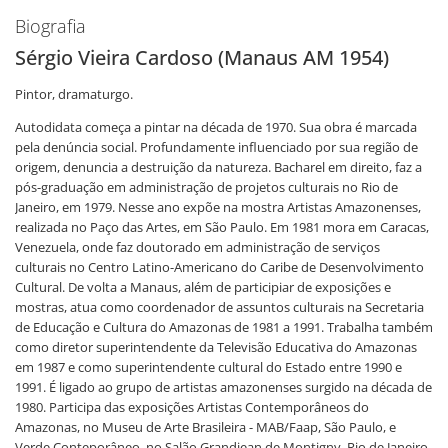
Biografia
Sérgio Vieira Cardoso (Manaus AM 1954)
Pintor, dramaturgo.
Autodidata começa a pintar na década de 1970. Sua obra é marcada
pela denúncia social. Profundamente influenciado por sua região de
origem, denuncia a destruição da natureza. Bacharel em direito, faz a
pós-graduação em administração de projetos culturais no Rio de
Janeiro, em 1979. Nesse ano expõe na mostra Artistas Amazonenses,
realizada no Paço das Artes, em São Paulo. Em 1981 mora em Caracas,
Venezuela, onde faz doutorado em administração de serviços
culturais no Centro Latino-Americano do Caribe de Desenvolvimento
Cultural. De volta a Manaus, além de participiar de exposições e
mostras, atua como coordenador de assuntos culturais na Secretaria
de Educação e Cultura do Amazonas de 1981 a 1991. Trabalha também
como diretor superintendente da Televisão Educativa do Amazonas
em 1987 e como superintendente cultural do Estado entre 1990 e
1991. É ligado ao grupo de artistas amazonenses surgido na década de
1980. Participa das exposições Artistas Contemporâneos do
Amazonas, no Museu de Arte Brasileira - MAB/Faap, São Paulo, e
Verde Conteporâneo, no Salão Grandjean de Montigny, Rio de Janeiro,