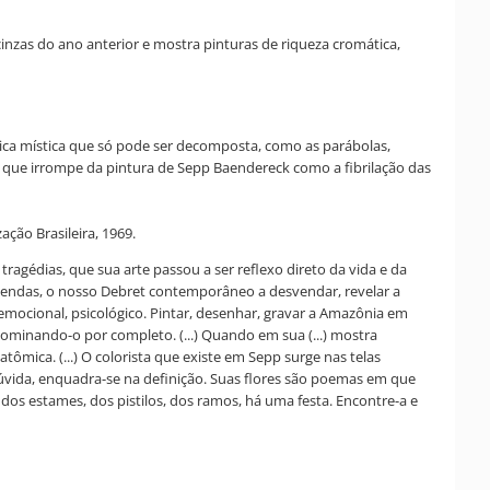
nzas do ano anterior e mostra pinturas de riqueza cromática,
ica mística que só pode ser decomposta, como as parábolas,
os que irrompe da pintura de Sepp Baendereck como a fibrilação das
ação Brasileira, 1969.
 tragédias, que sua arte passou a ser reflexo direto da vida e da
ugendas, o nosso Debret contemporâneo a desvendar, revelar a
 emocional, psicológico. Pintar, desenhar, gravar a Amazônia em
dominando-o por completo. (...) Quando em sua (...) mostra
mica. (...) O colorista que existe em Sepp surge nas telas
dúvida, enquadra-se na definição. Suas flores são poemas em que
s, dos estames, dos pistilos, dos ramos, há uma festa. Encontre-a e