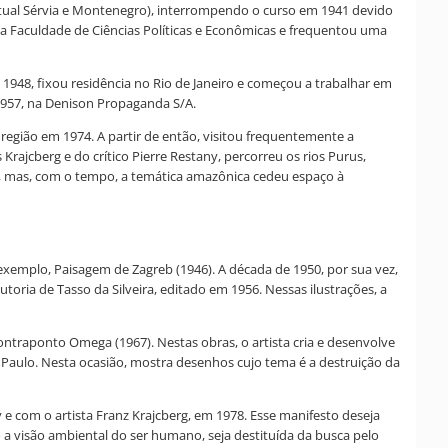
 (atual Sérvia e Montenegro), interrompendo o curso em 1941 devido
a Faculdade de Ciências Políticas e Econômicas e frequentou uma
 1948, fixou residência no Rio de Janeiro e começou a trabalhar em
1957, na Denison Propaganda S/A.
região em 1974. A partir de então, visitou frequentemente a
ajcberg e do crítico Pierre Restany, percorreu os rios Purus,
ão, mas, com o tempo, a temática amazônica cedeu espaço à
xemplo, Paisagem de Zagreb (1946). A década de 1950, por sua vez,
toria de Tasso da Silveira, editado em 1956. Nessas ilustrações, a
ntraponto Omega (1967). Nestas obras, o artista cria e desenvolve
 Paulo. Nesta ocasião, mostra desenhos cujo tema é a destruição da
 e com o artista Franz Krajcberg, em 1978. Esse manifesto deseja
mo a visão ambiental do ser humano, seja destituída da busca pelo