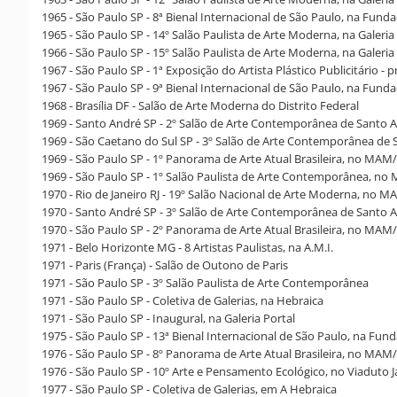
1965 - São Paulo SP - 8ª Bienal Internacional de São Paulo, na Fund
1965 - São Paulo SP - 14º Salão Paulista de Arte Moderna, na Galeri
1966 - São Paulo SP - 15º Salão Paulista de Arte Moderna, na Galeria
1967 - São Paulo SP - 1ª Exposição do Artista Plástico Publicitário - 
1967 - São Paulo SP - 9ª Bienal Internacional de São Paulo, na Fund
1968 - Brasília DF - Salão de Arte Moderna do Distrito Federal
1969 - Santo André SP - 2º Salão de Arte Contemporânea de Santo 
1969 - São Caetano do Sul SP - 3º Salão de Arte Contemporânea de 
1969 - São Paulo SP - 1º Panorama de Arte Atual Brasileira, no MAM
1969 - São Paulo SP - 1º Salão Paulista de Arte Contemporânea, no
1970 - Rio de Janeiro RJ - 19º Salão Nacional de Arte Moderna, no M
1970 - Santo André SP - 3º Salão de Arte Contemporânea de Santo 
1970 - São Paulo SP - 2º Panorama de Arte Atual Brasileira, no MAM
1971 - Belo Horizonte MG - 8 Artistas Paulistas, na A.M.I.
1971 - Paris (França) - Salão de Outono de Paris
1971 - São Paulo SP - 3º Salão Paulista de Arte Contemporânea
1971 - São Paulo SP - Coletiva de Galerias, na Hebraica
1971 - São Paulo SP - Inaugural, na Galeria Portal
1975 - São Paulo SP - 13ª Bienal Internacional de São Paulo, na Fun
1976 - São Paulo SP - 8º Panorama de Arte Atual Brasileira, no MAM
1976 - São Paulo SP - 10º Arte e Pensamento Ecológico, no Viaduto J
1977 - São Paulo SP - Coletiva de Galerias, em A Hebraica