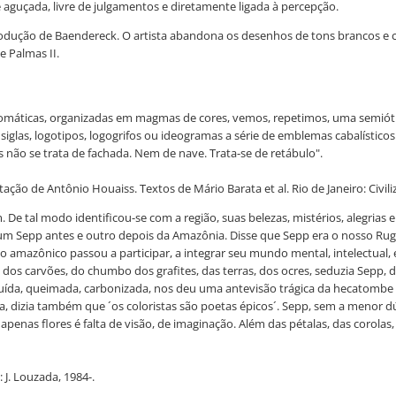
aguçada, livre de julgamentos e diretamente ligada à percepção.
odução de Baendereck. O artista abandona os desenhos de tons brancos e ci
e Palmas II.
cromáticas, organizadas em magmas de cores, vemos, repetimos, uma semiót
siglas, logotipos, logogrifos ou ideogramas a série de emblemas cabalístic
 não se trata de fachada. Nem de nave. Trata-se de retábulo".
ção de Antônio Houaiss. Textos de Mário Barata et al. Rio de Janeiro: Civiliz
 De tal modo identificou-se com a região, suas belezas, mistérios, alegrias e
a um Sepp antes e outro depois da Amazônia. Disse que Sepp era o nosso R
so amazônico passou a participar, a integrar seu mundo mental, intelectual,
 dos carvões, do chumbo dos grafites, das terras, dos ocres, seduzia Sepp, 
ída, queimada, carbonizada, nos deu uma antevisão trágica da hecatombe atô
a, dizia também que ´os coloristas são poetas épicos´. Sepp, sem a menor 
s apenas flores é falta de visão, de imaginação. Além das pétalas, das corola
 J. Louzada, 1984-.