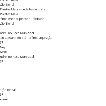
ação Bienal
a Prestes Maia - medalha de prata
 Prestes Maia
prêmio melhor pintor publicitário
ação Bienal
André, no Paço Municipal
São Caetano do Sul - prêmio aquisição
/SP
 Masp
AM/RJ
André, no Paço Municipal
/SP
dação Bienal
/SP
acareí