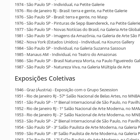
1974 - São Paulo SP - Individual, na Petite Galerie
1976 - Rio de Janeiro RJ - Brasil: terra e gente, na Petite Galerie
1976 - São Paulo SP - Brasil: terra e gente, no Masp
1976 - São Paulo SP - Pinturas de Sepp Baendereck, na Petite Galeri
1977 - São Paulo SP - Novas Notícias do Brasil, na Galeria Arte Globa
1981 - São Paulo SP - Imagens da Amazônia, na Galeria de Arte São 
1982 - Nova York (Estados Unidos) - Individual, na Kouros Gallery
1984 - São Paulo SP - Individual, na Galeria Suzanna Sassoun
1985 - Manaus AM - Individual, no Teatro do Amazonas
1986 - São Paulo SP - Brasil Natureza Morta, na Paulo Figueiredo Gal
1987 - São Paulo SP - Natureza Viva, na Galeria Múltipla de Arte
Exposições Coletivas
1946 - Graz (Áustria) - Exposição com o Grupo Sezession
1951 - Rio de Janeiro RJ - 57º Salão Nacional de Belas Artes, no MNBA
1951 - São Paulo SP - 1ª Bienal Internacional de São Paulo, no Pavil
1952 - Rio de Janeiro RJ - 1º Salão Nacional de Arte Moderna, no M
1953 - Rio de Janeiro RJ - 2º Salão Nacional de Arte Moderna, no MN
1953 - São Paulo SP - 2ª Bienal Internacional de São Paulo, no Pavil
1954 - São Paulo SP - 3º Salão Paulista de Arte Moderna, na Galeria 
1959 - São Paulo SP - 8º Salão Paulista de Arte Moderna, na Galeria 
1963 - São Paulo SP - 12º Salão Paulista de Arte Moderna, na Galeria