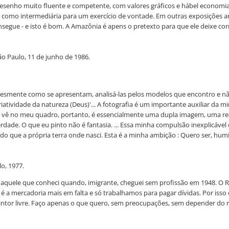
 desenho muito fluente e competente, com valores gráficos e hábel economia
 como intermediária para um exercício de vontade. Em outras exposições 
onsegue - e isto é bom. A Amazônia é apens o pretexto para que ele deixe c
São Paulo, 11 de junho de 1986.
plesmente como se apresentam, analisá-las pelos modelos que encontro e nã
atividade da natureza (Deus)'... A fotografia é um importante auxiliar da
se vê no meu quadro, portanto, é essencialmente uma dupla imagem, uma real
erdade. O que eu pinto não é fantasia. ... Essa minha compulsão inexplicáv
do que a própria terra onde nasci. Esta é a minha ambição : Quero ser, hum
o, 1977.
 daquele que conheci quando, imigrante, cheguei sem profissão em 1948. O R
 é a mercadoria mais em falta e só trabalhamos para pagar dívidas. Por isso c
pintor livre. Faço apenas o que quero, sem preocupações, sem depender do r