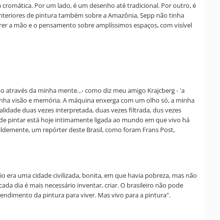
 cromática. Por um lado, é um desenho até tradicional. Por outro, é
anteriores de pintura também sobre a Amazônia, Sepp não tinha
orrer a mão e o pensamento sobre amplíssimos espaços, com visível
o através da minha mente...- como diz meu amigo Krajcberg - 'a
 minha visão e memória. A máquina enxerga com um olho só, a minha
idade duas vezes interpretada, duas vezes filtrada, dus vezes
el de pintar está hoje intimamente ligada ao mundo em que vivo há
ildemente, um repórter deste Brasil, como foram Frans Post,
io era uma cidade civilizada, bonita, em que havia pobreza, mas não
ada dia é mais necessário inventar, criar. O brasileiro não pode
endimento da pintura para viver. Mas vivo para a pintura".