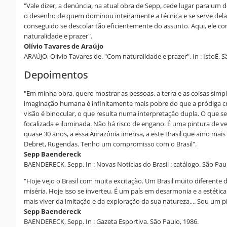
"Vale dizer, a denúncia, na atual obra de Sepp, cede lugar para um
o desenho de quem dominou inteiramente a técnica e se serve dela
conseguido se descolar tão eficientemente do assunto. Aqui, ele c
naturalidade e prazer".
Olívio Tavares de Araújo
ARAÚJO, Olívio Tavares de. "Com naturalidade e prazer". In : IstoÉ, 
Depoimentos
"Em minha obra, quero mostrar as pessoas, a terra e as coisas sim
imaginação humana é infinitamente mais pobre do que a pródiga cri
visão é binocular, o que resulta numa interpretação dupla. O que 
focalizada e iluminada. Não há risco de engano. É uma pintura de v
quase 30 anos, a essa Amazônia imensa, a este Brasil que amo mais 
Debret, Rugendas. Tenho um compromisso com o Brasil".
Sepp Baendereck
BAENDERECK, Sepp. In : Novas Notícias do Brasil : catálogo. São Paul
"Hoje vejo o Brasil com muita excitação. Um Brasil muito diferente
miséria. Hoje isso se inverteu. É um país em desarmonia e a estética
mais viver da imitação e da exploração da sua natureza.... Sou um 
Sepp Baendereck
BAENDERECK, Sepp. In : Gazeta Esportiva. São Paulo, 1986.