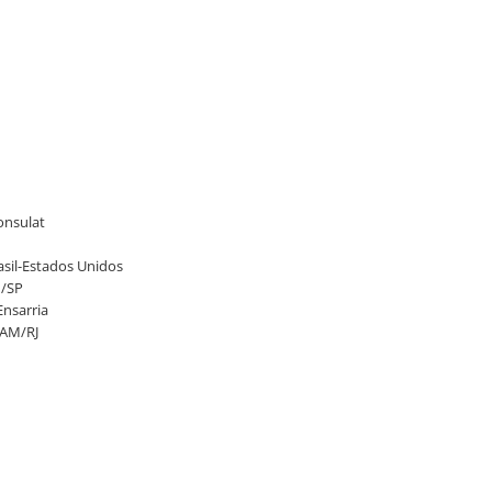
onsulat
asil-Estados Unidos
M/SP
Ensarria
MAM/RJ