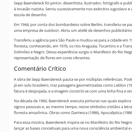
Sepp Baendereck foi pintor, desenhista, ilustrador, fotógrafo e pub
à invasão nazista. Serviu sucessivamente nos exércitos iugoslavo 
escola de desenho.
Em 1944, por conta dos bombardeios sobre Berlim, transferiu-se par
uma empresa de outdoor. Abriu um ateliê de desenhos publicitário
Transferiu a agência para São Paulo e mudou-se para a cidade em 19
floresta, conhecendo, em 1976, os rios Araguaia, Tocantins e a Tra
Solimões e Negro. Dessa experiência surgiu o Manifesto do Rio Neg
representação de flores em cores vibrantes.
Comentário Crítico
A obra de Sepp Baendereck pauta-se por múltiplas referências. Po
já em solo brasileiro, traz paisagens geometrizadas como Leblon (19
fatura é despojada, e a imagem constrói-se com uma linha fina e si
Na década de 1960, Baendereck executa pinturas nas quais explora 
signos pessoais e, ao mesmo tempo, reúne símbolos cristãos a letra
floresta amazônica. Obras como Dantesca (1986), Apocalíptica (1986
Para essa mostra, Baendereck inspira-se no Manifesto do Rio Negro 
lançar as bases conceituais para uma nova consciência ambiental e e