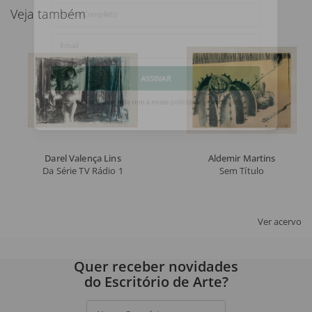
Veja também
Nome Completo
Email
ASSINAR
Ao assinar, você concorda com a nossa
política de privacidade
.
Darel Valença Lins
Aldemir Martins
Da Série TV Rádio 1
Sem Título
Ver acervo
Quer receber novidades
do Escritório de Arte?