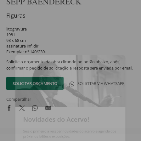
SEPP BAENDERECK
Figuras
litogravura
1981
98 x 68 cm
assinatura inf. dir.
Exemplar nº 140/230.
Solicite o orçamento da obra clicando no botão abaixo, após
confirmar o pedido de solicitação a resposta será enviada por email.
SOLICITAR ORÇAMENTO
SOLICITAR VIA WHATSAPP
Compartilhar
Novidades do Acervo!
Seja o primeiro a receber novidades do acervo e agenda dos
próximos leilões e exposições.