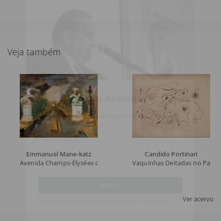
Veja também
Novidades do Acervo!
Seja o primeiro a receber novidades do acervo e agenda dos
próximos leilões e exposições.
Nome Completo
Emmanuel Mane-katz
Candido Portinari
Avenida Champs-Élysées com Arco do Triunfo
Vaquinhas Deitadas no Pasto
Email
Ver acervo
ASSINAR
Ao assinar, você concorda com a nossa
política de privacidade
.