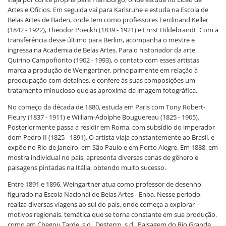
Artes e Ofícios. Em seguida vai para Karlsruhe e estuda na Escola de
Belas Artes de Baden, onde tem como professores Ferdinand Keller
(1842 - 1922), Theodor Poeckh (1839 - 1921) e Ernst Hildebrandt. Com a
transferência desse último para Berlim, acompanha o mestre e
ingressa na Academia de Belas Artes. Para o historiador da arte
Quirino Campofiorito (1902 - 1993), o contato com esses artistas
marca a produção de Weingartner, principalmente em relação à
preocupação com detalhes, e confere às suas composições um
tratamento minucioso que as aproxima da imagem fotográfica.
No começo da década de 1880, estuda em Paris com Tony Robert-
Fleury (1837 - 1911) e William-Adolphe Bouguereau (1825 - 1905).
Posteriormente passa a residir em Roma, com subsídio do imperador
dom Pedro II (1825 - 1891). O artista viaja constantemente ao Brasil, e
expõe no Rio de Janeiro, em São Paulo e em Porto Alegre. Em 1888, em
mostra individual no país, apresenta diversas cenas de gênero e
paisagens pintadas na Itália, obtendo muito sucesso.
Entre 1891 e 1896, Weingartner atua como professor de desenho
figurado na Escola Nacional de Belas Artes - Enba. Nesse período,
realiza diversas viagens ao sul do país, onde começa a explorar
motivos regionais, temática que se torna constante em sua produção,
como em Chegou Tarde, s.d., Desterro, s.d., Paisagem do Rio Grande