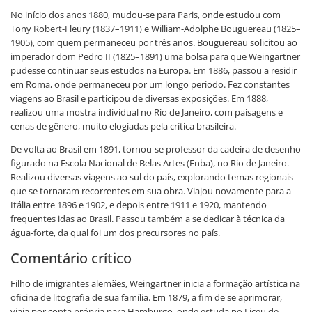
No início dos anos 1880, mudou-se para Paris, onde estudou com
Tony Robert-Fleury (1837–1911) e William-Adolphe Bouguereau (1825–
1905), com quem permaneceu por três anos. Bouguereau solicitou ao
imperador dom Pedro II (1825–1891) uma bolsa para que Weingartner
pudesse continuar seus estudos na Europa. Em 1886, passou a residir
em Roma, onde permaneceu por um longo período. Fez constantes
viagens ao Brasil e participou de diversas exposições. Em 1888,
realizou uma mostra individual no Rio de Janeiro, com paisagens e
cenas de gênero, muito elogiadas pela crítica brasileira.
De volta ao Brasil em 1891, tornou-se professor da cadeira de desenho
figurado na Escola Nacional de Belas Artes (Enba), no Rio de Janeiro.
Realizou diversas viagens ao sul do país, explorando temas regionais
que se tornaram recorrentes em sua obra. Viajou novamente para a
Itália entre 1896 e 1902, e depois entre 1911 e 1920, mantendo
frequentes idas ao Brasil. Passou também a se dedicar à técnica da
água-forte, da qual foi um dos precursores no país.
Comentário crítico
Filho de imigrantes alemães, Weingartner inicia a formação artística na
oficina de litografia de sua família. Em 1879, a fim de se aprimorar,
viaja por conta própria para Hamburgo, onde estuda no Liceu de